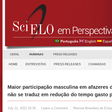
Português
English
Españ
GERAL
HUMANAS
PRESS RELEASES
HOME
ENTREVISTAS
PRESS RELEASES
CHAMADAS
Maior participação masculina em afazeres 
não se traduz em redução do tempo gasto 
July 11, 2022 10:30
,
Leave a Comment
,
Revista Brasileira de Est