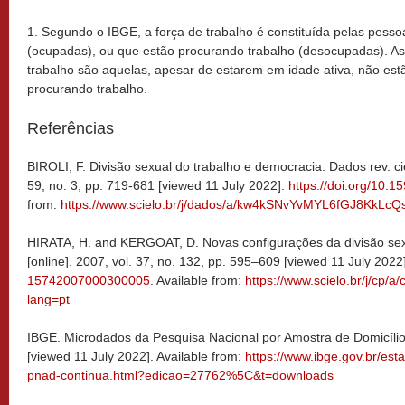
1. Segundo o IBGE, a força de trabalho é constituída pelas pes
(ocupadas), ou que estão procurando trabalho (desocupadas). As
trabalho são aquelas, apesar de estarem em idade ativa, não e
procurando trabalho.
Referências
BIROLI, F. Divisão sexual do trabalho e democracia. Dados rev. ciên
59, no. 3, pp. 719-681 [viewed 11 July 2022].
https://doi.org/10.
from:
https://www.scielo.br/j/dados/a/kw4kSNvYvMYL6fGJ8KkLcQs
HIRATA, H. and KERGOAT, D. Novas configurações da divisão sexu
[online]. 2007, vol. 37, no. 132, pp. 595–609 [viewed 11 July 2022
15742007000300005
. Available from:
https://www.scielo.br/j/
lang=pt
IBGE. Microdados da Pesquisa Nacional por Amostra de Domicílio
[viewed 11 July 2022]. Available from:
https://www.ibge.gov.br/esta
pnad-continua.html?edicao=27762%5C&t=downloads