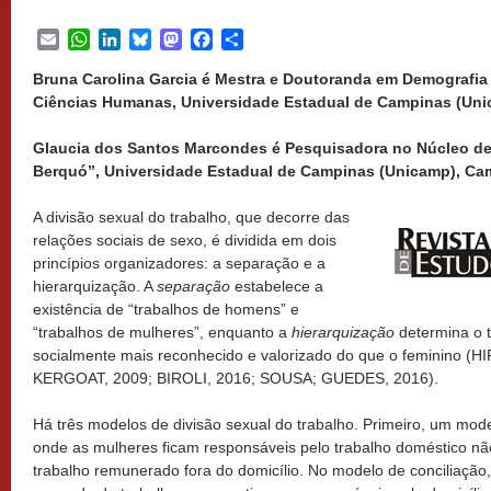
Email
WhatsApp
LinkedIn
Bluesky
Mastodon
Facebook
Share
Bruna Carolina Garcia é Mestra e Doutoranda em Demografia n
Ciências Humanas, Universidade Estadual de Campinas (Unic
Glaucia dos Santos Marcondes é Pesquisadora no Núcleo de
Berquó”, Universidade Estadual de Campinas (Unicamp), Cam
A divisão sexual do trabalho, que decorre das
relações sociais de sexo, é dividida em dois
princípios organizadores: a separação e a
hierarquização. A
separação
estabelece a
existência de “trabalhos de homens” e
“trabalhos de mulheres”, enquanto a
hierarquização
determina o 
socialmente mais reconhecido e valorizado do que o feminino (
KERGOAT, 2009; BIROLI, 2016; SOUSA; GUEDES, 2016).
Há três modelos de divisão sexual do trabalho. Primeiro, um mod
onde as mulheres ficam responsáveis pelo trabalho doméstico n
trabalho remunerado fora do domicílio. No modelo de conciliação