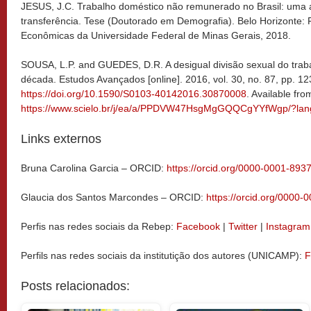
JESUS, J.C. Trabalho doméstico não remunerado no Brasil: uma 
transferência. Tese (Doutorado em Demografia). Belo Horizonte:
Econômicas da Universidade Federal de Minas Gerais, 2018.
SOUSA, L.P. and GUEDES, D.R. A desigual divisão sexual do traba
década. Estudos Avançados [online]. 2016, vol. 30, no. 87, pp. 12
https://doi.org/10.1590/S0103-40142016.30870008
. Available fro
https://www.scielo.br/j/ea/a/PPDVW47HsgMgGQQCgYYfWgp/?lan
Links externos
Bruna Carolina Garcia – ORCID:
https://orcid.org/0000-0001-893
Glaucia dos Santos Marcondes – ORCID:
https://orcid.org/0000
Perfis nas redes sociais da Rebep:
Facebook
|
Twitter
|
Instagram
Perfils nas redes sociais da institutição dos autores (UNICAMP):
F
Posts relacionados: