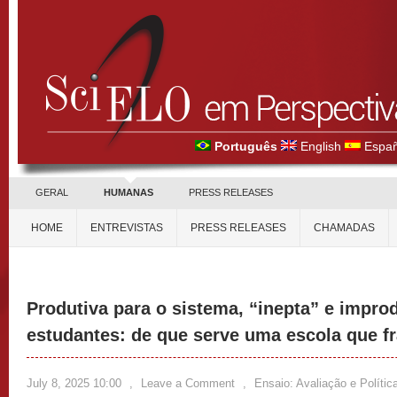
Português
English
Españ
GERAL
HUMANAS
PRESS RELEASES
HOME
ENTREVISTAS
PRESS RELEASES
CHAMADAS
Produtiva para o sistema, “inepta” e impro
estudantes: de que serve uma escola que f
July 8, 2025 10:00
,
Leave a Comment
,
Ensaio: Avaliação e Políti