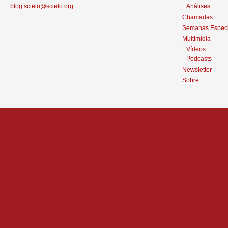
blog.scielo@scielo.org
Análises
Chamadas
Semanas Especi
Multimídia
Vídeos
Podcasts
Newsletter
Sobre