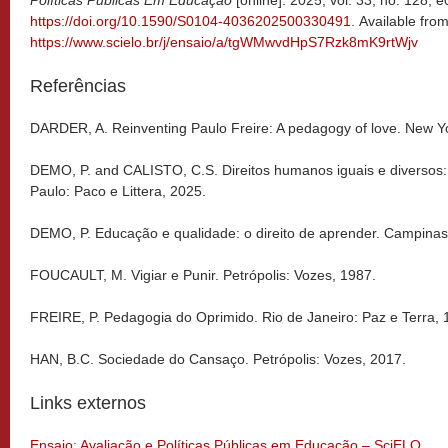
Políticas Públicas Em Educação
[online]. 2025, vol. 33, no. 128, 
https://doi.org/10.1590/S0104-4036202500330491
. Available from
https://www.scielo.br/j/ensaio/a/tgWMwvdHpS7Rzk8mK9rtWjv
Referências
DARDER, A. Reinventing Paulo Freire: A pedagogy of love. New Y
DEMO, P. and CALISTO, C.S. Direitos humanos iguais e diversos: 
Paulo: Paco e Littera, 2025.
DEMO, P. Educação e qualidade: o direito de aprender. Campinas
FOUCAULT, M. Vigiar e Punir. Petrópolis: Vozes, 1987.
FREIRE, P. Pedagogia do Oprimido. Rio de Janeiro: Paz e Terra, 
HAN, B.C. Sociedade do Cansaço. Petrópolis: Vozes, 2017.
Links externos
Ensaio: Avaliação e Políticas Públicas em Educação – SciELO