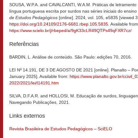
SOUSA, W.P.A. and CAVALCANTI, W.A.M. Práticas de letramento 
língua portuguesa escrita por surdos nas séries iniciais do ensin
de Estudos Pedagógicos
[online]. 2024, vol. 105, e5835 [viewed 
https://doi.org/10.24109/2176-6681.rbep.105.5835
. Available from
https://www.scielo.br/j/rbeped/a/9gK33cLR49QTPs49qFXR7cz/
Referências
BARDIN, L. Análise de conteúdo. São Paulo: edições 70, 2016.
LEI Nº 14.191, DE 3 DE AGOSTO DE 2021 [online]. Planalto – Por
January 2025]. Available from:
https://www.planalto.gov.br/ccivil_
2022/2021/lei/l14191.htm
SILVA, D.F.A.R. and HOLLOSI, M. Educação de surdos, linguagens
Navegando Publicações, 2021.
Links externos
Revista Brasileira de Estudos Pedagógicos – SciELO