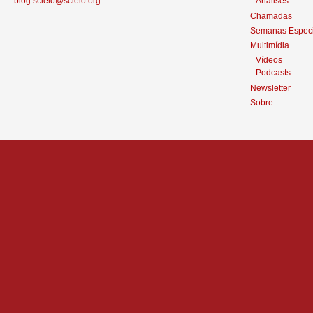
blog.scielo@scielo.org
Análises
Chamadas
Semanas Especi
Multimídia
Vídeos
Podcasts
Newsletter
Sobre