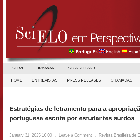
Português
English
Españ
GERAL
HUMANAS
PRESS RELEASES
HOME
ENTREVISTAS
PRESS RELEASES
CHAMADAS
Estratégias de letramento para a apropriaç
portuguesa escrita por estudantes surdos
January 31, 2025 16:00
,
Leave a Comment
,
Revista Brasileira de