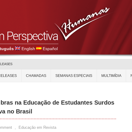
tuguês
English
Español
ELEASES
RELEASES
CHAMADAS
SEMANAS ESPECIAIS
MULTIMÍDIA
ibras na Educação de Estudantes Surdos
va no Brasil
omment
,
Educação em Revista