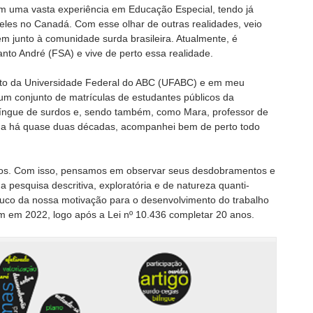
em uma vasta experiência em Educação Especial, tendo já
eles no Canadá. Com esse olhar de outras realidades, veio
m junto à comunidade surda brasileira. Atualmente, é
nto André (FSA) e vive de perto essa realidade.
unto da Universidade Federal do ABC (UFABC) e em meu
a um conjunto de matrículas de estudantes públicos da
língue de surdos e, sendo também, como Mara, professor de
da há quase duas décadas, acompanhei bem de perto todo
os. Com isso, pensamos em observar seus desdobramentos e
 pesquisa descritiva, exploratória e de natureza quanti-
pouco da nossa motivação para o desenvolvimento do trabalho
m em 2022, logo após a Lei nº 10.436 completar 20 anos.