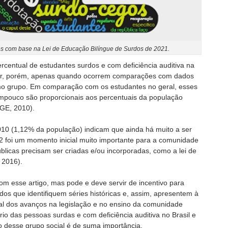
s com base na Lei de Educação Bilíngue de Surdos de 2021.
entual de estudantes surdos e com deficiência auditiva na
or, porém, apenas quando ocorrem comparações com dados
mo grupo. Em comparação com os estudantes no geral, esses
pouco são proporcionais aos percentuais da população
IBGE, 2010).
10 (1,12% da população) indicam que ainda há muito a ser
2 foi um momento inicial muito importante para a comunidade
úblicas precisam ser criadas e/ou incorporadas, como a lei de
 2016).
om esse artigo, mas pode e deve servir de incentivo para
os que identifiquem séries históricas e, assim, apresentem à
al dos avanços na legislação e no ensino da comunidade
ário das pessoas surdas e com deficiência auditiva no Brasil e
 desse grupo social é de suma importância.