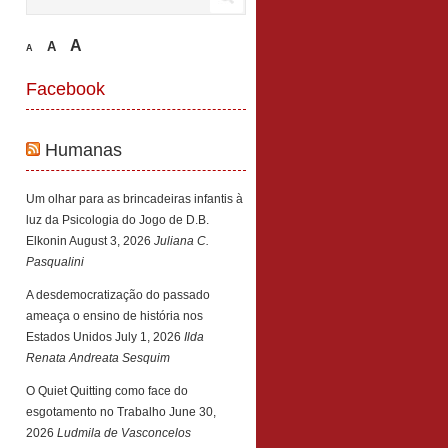
A
A
A
Facebook
Humanas
Um olhar para as brincadeiras infantis à
luz da Psicologia do Jogo de D.B.
Elkonin
August 3, 2026
Juliana C.
Pasqualini
A desdemocratização do passado
ameaça o ensino de história nos
Estados Unidos
July 1, 2026
Ilda
Renata Andreata Sesquim
O Quiet Quitting como face do
esgotamento no Trabalho
June 30,
2026
Ludmila de Vasconcelos