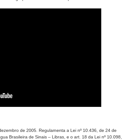
 dezembro de 2005. Regulamenta a Lei nº 10.436, de 24 de
ua Brasileira de Sinais – Libras, e o art. 18 da Lei nº 10.098,