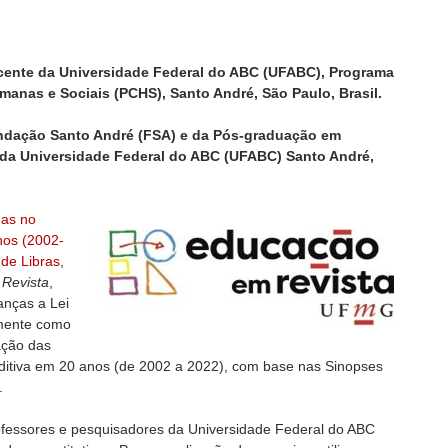
cente da Universidade Federal do ABC (UFABC), Programa
anas e Sociais (PCHS), Santo André, São Paulo, Brasil.
undação Santo André (FSA) e da Pós-graduação em
da Universidade Federal do ABC (UFABC) Santo André,
das no
nos (2002-
de Libras
,
Revista
,
anças a Lei
rmente como
ação das
ditiva em 20 anos (de 2002 a 2022), com base nas Sinopses
s.
rofessores e pesquisadores da Universidade Federal do ABC