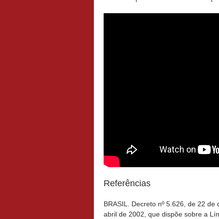
Referências
BRASIL. Decreto nº 5.626, de 22 de
abril de 2002, que dispõe sobre a Líng