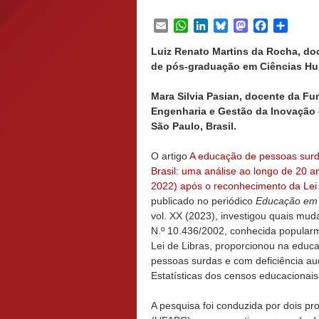
Email
WhatsApp
LinkedIn
Bluesky
Mastodon
Facebook
Share
Luiz Renato Martins da Rocha, do
de pós-graduação em Ciências Hum
Mara Silvia Pasian, docente da F
Engenharia e Gestão da Inovação 
São Paulo, Brasil.
O artigo
A educação de pessoas sur
Brasil: uma análise ao longo de 20 a
2022) após o reconhecimento da Lei 
publicado no periódico
Educação em 
vol. XX (2023),
investigou quais mud
N.º 10.436/2002, conhecida popula
Lei de Libras, proporcionou na educ
pessoas surdas e com deficiência au
Estatísticas dos censos educacionai
A pesquisa foi conduzida por dois p