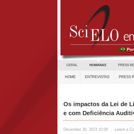
Por
GERAL
HUMANAS
PRESS R
HOME
ENTREVISTAS
PRESS 
Os impactos da Lei de L
e com Deficiência Auditi
December 20, 2023 10:00
,
Leave a C