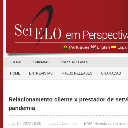
Português
English
Españ
GERAL
HUMANAS
PRESS RELEASES
HOME
ENTREVISTAS
PRESS RELEASES
CHAMADAS
Relacionamento cliente x prestador de serv
pandemia
July 15, 2022 10:00
,
Leave a Comment
,
RAM. Revista de Adminis