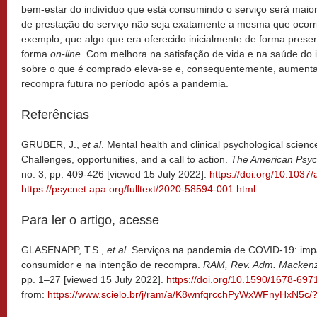
bem-estar do indivíduo que está consumindo o serviço será maio
de prestação do serviço não seja exatamente a mesma que ocor
exemplo, que algo que era oferecido inicialmente de forma presen
forma
on-line
. Com melhora na satisfação de vida e na saúde do 
sobre o que é comprado eleva-se e, consequentemente, aument
recompra futura no período após a pandemia.
Referências
GRUBER, J.,
et al
. Mental health and clinical psychological scien
Challenges, opportunities, and a call to action.
The American Psyc
no. 3, pp. 409-426 [viewed 15 July 2022].
https://doi.org/10.103
https://psycnet.apa.org/fulltext/2020-58594-001.html
Para ler o artigo, acesse
GLASENAPP, T.S.,
et al
. Serviços na pandemia de COVID-19: imp
consumidor e na intenção de recompra.
RAM, Rev. Adm. Mackenz
pp. 1–27 [viewed 15 July 2022].
https://doi.org/10.1590/1678-6
from:
https://www.scielo.br/j/ram/a/K8wnfqrcchPyWxWFnyHxN5c/