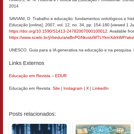
2014
SAVIANI, D. Trabalho e educação: fundamentos ontológicos e hist
Educação
[online]. 2007, vol. 12, no. 34, pp. 154-180 [viewed 1 Ju
https://doi.org/10.1590/S1413-24782007000100012
. Available fr
https://www.scielo.br/j/rbedu/a/wBnPGNkvstzMTLYkmXdrkWP/abst
UNESCO. Guia para a IA generativa na educação e na pesquisa. 
Links Externos
Educação em Revista – EDUR
Educação em Revista:
Site
|
Instagram
|
X
|
LinkedIn
Posts relacionados: