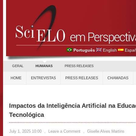
Português
English
Españ
GERAL
HUMANAS
PRESS RELEASES
HOME
ENTREVISTAS
PRESS RELEASES
CHAMADAS
Impactos da Inteligência Artificial na Educa
Tecnológica
July 1, 2025 10:00
,
Leave a Comment
,
Giselle Alves Martins