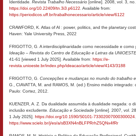
Identidade.
Revista Trabalho Necessário
[online]. 2008, vol. 3, no
https://doi.org/10.22409/tn.3i3.p6122
. Available from:
https://periodicos.uff.br/trabalhonecessario/article/view/6122
CRAWFORD, K. Atlas of AI : power, politics, and the planetary costs 
Haven: Yale University Press, 2022
FRIGOTTO, G. A interdisciplinaridade como necessidade e como p
Ideação – Revista do Centro de Educação e Letras da UNIOEST
41-61 [viewed 1 July 2025]. Available from:
https://e-
revista.unioeste.br/index.php/ideacao/article/view/4143/3188
FRIGOTTO, G.
Concepções e mudanças no mundo do trabalho e
G., CIAVATTA, M. and RAMOS, M. (ed.) Ensino médio integrado: 
Paulo: Cortez, 2012.
KUENZER, A. Z. Da dualidade assumida à dualidade negada: o discu
inclusão excludente.
Educação e Sociedade
[online]. 2007, vol. 2
1 July 2025].
https://doi.org/10.1590/S0101-73302007000300024
https://www.scielo.br/j/es/a/sB3XN4nBLFPRrhZ5QNx4fRr
RAMOS, M. N. História e Política da Educação Profissional. Curitib