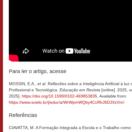
Para ler o artigo, acesse
MOSSIN, E.A.,
et al
. Reflexões sobre a Inteligência Artificial à 
Profissional e Tecnológica.
Educação em Revista
[online]. 2025, 
2025].
https://doi.org/10.1590/0102-469853835
. Available from:
https://www.scielo.br/j/edur/a/WrWpmWQby4CcRhJ6DJXzVnr/
Referências
CIAVATTA, M. A Formação Integrada a Escola e o Trabalho como