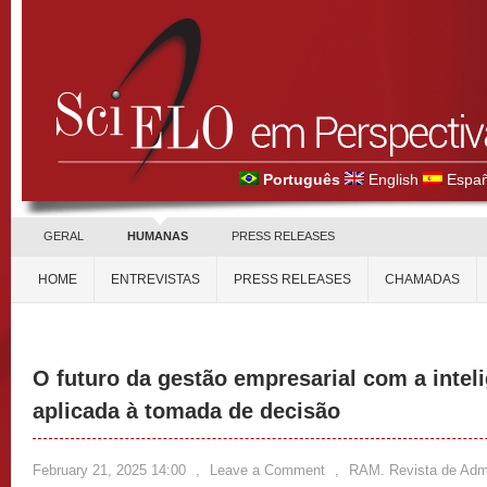
Português
English
Españ
GERAL
HUMANAS
PRESS RELEASES
HOME
ENTREVISTAS
PRESS RELEASES
CHAMADAS
O futuro da gestão empresarial com a intelig
aplicada à tomada de decisão
February 21, 2025 14:00
,
Leave a Comment
,
RAM. Revista de Adm