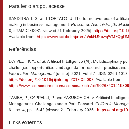
Para ler o artigo, acesse
BANDEIRA, L.G. and TORTATO, U. The future avenues of artificial 
making in business management.
Revista de Administração Mac
6, eRAMD240081 [viewed 21 February 2025].
https://doi.org/1
Available from:
https://www.scielo.br/j/ram/a/skNJNcwqWM7QgR
Referências
DWIVEDI, K.Y.,
et al
. Artificial Intelligence (AI): Multidisciplinary
challenges, opportunities, and agenda for research, practice and p
Information Management
[online]. 2021, vol. 57, ISSN 0268-4012
https://doi.org./10.1016/j.ijinfomgt.2019.08.002
. Available from:
https://www.sciencedirect.com/science/article/pii/S026840121930
TAMBE, P., CAPPELLI, P. and YAKUBOVICH, V. Artificial Intellig
Management: Challenges and a Path Forward.
California Manag
61, no. 4, pp. 15-42 [viewed 21 February 2025].
https://doi.org/
Links externos