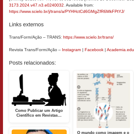
3173.2024.v47.n3.e0240032
. Available from:
https://www.scielo.br/j/trans/a/PYHHctCd6GMgZfR6MkFPtYJ/
Links externos
Trans/Form/Ação – TRANS:
https://www.scielo.br/trans/
Revista Trans/Form/Ação –
Instagram
|
Facebook
|
Academia.edu
Posts relacionados:
Como Publicar um Artigo
Científico em Revistas…
O mundo como imagem e o