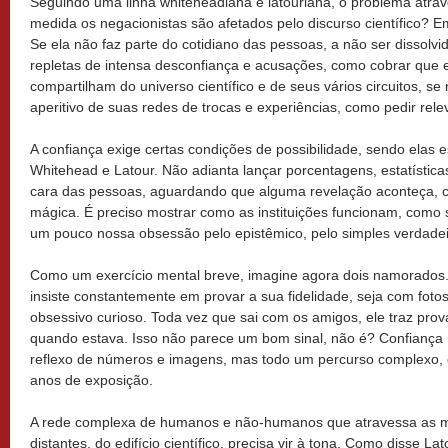
Seguindo uma linha whiteheadiana e latouriana, o problema atrave
medida os negacionistas são afetados pelo discurso científico? 
Se ela não faz parte do cotidiano das pessoas, a não ser dissolvi
repletas de intensa desconfiança e acusações, como cobrar que 
compartilham do universo científico e de seus vários circuitos,
aperitivo de suas redes de trocas e experiências, como pedir rel
A confiança exige certas condições de possibilidade, sendo elas 
Whitehead e Latour. Não adianta lançar porcentagens, estatístic
cara das pessoas, aguardando que alguma revelação aconteça, 
mágica. É preciso mostrar como as instituições funcionam, como 
um pouco nossa obsessão pelo epistêmico, pelo simples verdadeir
Como um exercício mental breve, imagine agora dois namorados
insiste constantemente em provar a sua fidelidade, seja com foto
obsessivo curioso. Toda vez que sai com os amigos, ele traz pro
quando estava. Isso não parece um bom sinal, não é? Confiança
reflexo de números e imagens, mas todo um percurso complexo, co
anos de exposição.
A rede complexa de humanos e não-humanos que atravessa as mu
distantes, do edifício científico, precisa vir à tona. Como disse L