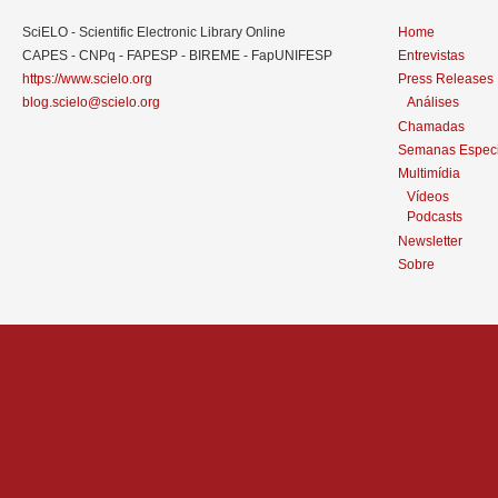
SciELO - Scientific Electronic Library Online
Home
CAPES - CNPq - FAPESP - BIREME - FapUNIFESP
Entrevistas
https://www.scielo.org
Press Releases
blog.scielo@scielo.org
Análises
Chamadas
Semanas Especi
Multimídia
Vídeos
Podcasts
Newsletter
Sobre