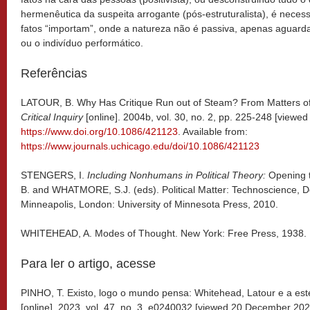
hermenêutica da suspeita arrogante (pós-estruturalista), é nece
fatos “importam”, onde a natureza não é passiva, apenas aguarda
ou o indivíduo performático.
Referências
LATOUR, B. Why Has Critique Run out of Steam? From Matters of 
Critical Inquiry
[online]. 2004b,
vol.
30, no. 2, pp. 225-248 [viewe
https://www.doi.org/10.1086/421123
. Available from:
https://www.journals.uchicago.edu/doi/10.1086/421123
STENGERS, I.
Including Nonhumans in Political Theory:
Opening t
B. and WHATMORE, S.J. (eds). Political Matter: Technoscience, D
Minneapolis, London: University of Minnesota Press, 2010.
WHITEHEAD, A. Modes of Thought. New York: Free Press, 1938.
Para ler o artigo, acesse
PINHO, T. Existo, logo o mundo pensa: Whitehead, Latour e a estét
[online]. 2023,
vol. 47, no. 3, e0240032 [viewed 20 December 202