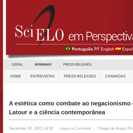
Português
English
Españ
GERAL
HUMANAS
PRESS RELEASES
HOME
ENTREVISTAS
PRESS RELEASES
CHAMADAS
A estética como combate ao negacionismo c
Latour e a ciência contemporânea
December 20, 2023 14:00
,
Leave a Comment
,
Thiago de Araujo Pi