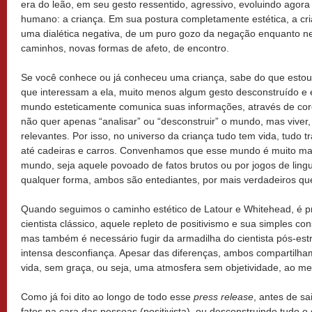
era do leão, em seu gesto ressentido, agressivo, evoluindo agora
humano: a criança. Em sua postura completamente estética, a cria
uma dialética negativa, de um puro gozo da negação enquanto 
caminhos, novas formas de afeto, de encontro.
Se você conhece ou já conheceu uma criança, sabe do que estou 
que interessam a ela, muito menos algum gesto desconstruído e e
mundo esteticamente comunica suas informações, através de core
não quer apenas “analisar” ou “desconstruir” o mundo, mas viver,
relevantes. Por isso, no universo da criança tudo tem vida, tudo 
até cadeiras e carros. Convenhamos que esse mundo é muito mai
mundo, seja aquele povoado de fatos brutos ou por jogos de lin
qualquer forma, ambos são entediantes, por mais verdadeiros qu
Quando seguimos o caminho estético de Latour e Whitehead, é pre
cientista clássico, aquele repleto de positivismo e sua simples co
mas também é necessário fugir da armadilha do cientista pós-es
intensa desconfiança. Apesar das diferenças, ambos compartilh
vida, sem graça, ou seja, uma atmosfera sem objetividade, ao m
Como já foi dito ao longo de todo esse
press release
, antes de sa
fatos na cara das pessoas (positivista), ou desconstruindo tudo 