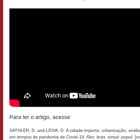
Para ler o artigo, acesse
SATHLER, D. and LEIVA, G. A cidade importa: urbanização, análi
em tempos de pandemia de Covid-19.
Rev. bras. estud. popul.
[on