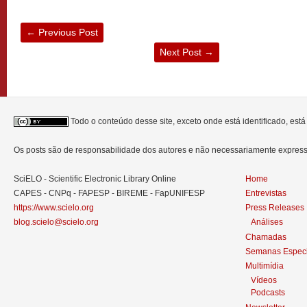
←
Previous Post
Next Post
→
Todo o conteúdo desse site, exceto onde está identificado, est
Os posts são de responsabilidade dos autores e não necessariamente expre
SciELO - Scientific Electronic Library Online
Home
CAPES - CNPq - FAPESP - BIREME - FapUNIFESP
Entrevistas
https://www.scielo.org
Press Releases
blog.scielo@scielo.org
Análises
Chamadas
Semanas Especi
Multimídia
Vídeos
Podcasts