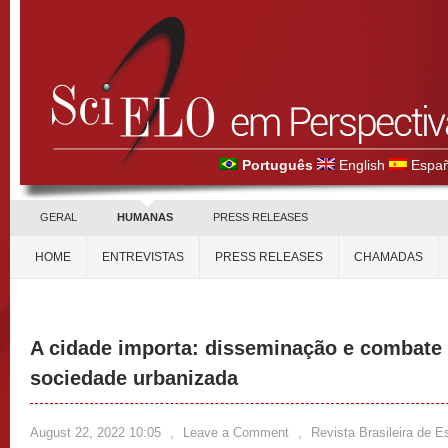
Português
English
Españ
GERAL
HUMANAS
PRESS RELEASES
HOME
ENTREVISTAS
PRESS RELEASES
CHAMADAS
A cidade importa: disseminação e combate
sociedade urbanizada
August 22, 2022 10:05
,
Leave a Comment
,
Revista Brasileira de 