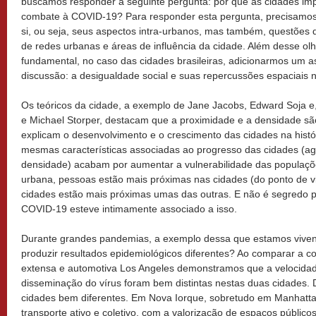
buscamos responder a seguinte pergunta: por que as cidades im
combate à COVID-19? Para responder esta pergunta, precisamos
si, ou seja, seus aspectos intra-urbanos, mas também, questões 
de redes urbanas e áreas de influência da cidade. Além desse olh
fundamental, no caso das cidades brasileiras, adicionarmos um a
discussão: a desigualdade social e suas repercussões espaciais 
Os teóricos da cidade, a exemplo de Jane Jacobs, Edward Soja e,
e Michael Storper, destacam que a proximidade e a densidade s
explicam o desenvolvimento e o crescimento das cidades na histó
mesmas características associadas ao progresso das cidades (a
densidade) acabam por aumentar a vulnerabilidade das populaç
urbana, pessoas estão mais próximas nas cidades (do ponto de vi
cidades estão mais próximas umas das outras. E não é segredo 
COVID-19 esteve intimamente associado a isso.
Durante grandes pandemias, a exemplo dessa que estamos viven
produzir resultados epidemiológicos diferentes? Ao comparar a 
extensa e automotiva Los Angeles demonstramos que a velocidad
disseminação do vírus foram bem distintas nestas duas cidades. 
cidades bem diferentes. Em Nova Iorque, sobretudo em Manhatta
transporte ativo e coletivo, com a valorização de espaços público