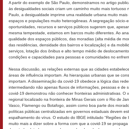
A partir do exemplo de São Paulo, demonstramos no artigo publ
às desigualdades sociais criam um caminho muito mais tortuos
Paulo, a desigualdade imprime uma realidade urbana muito mais
espaços e populações muito heterogêneas. A segregação sócio-es
oportunidades, recursos e serviços públicos sugerem que, apesa
mesma tempestade, estamos em barcos muito diferentes. Ao anal
qualidade dos espaços públicos, das moradias (alta média de mo
das residências, densidade dos bairros e localização) e da mobil
serviços, lotação dos ônibus e alto tempo médio de deslocamento
condições e capacidades para pessoas e comunidades no enfre
Nessa discussão, as relações externas que as cidades estabele
áreas de influência importam. As hierarquias urbanas que se co
importam. A disseminação da covid-19 obedece a lógica das re
intermediando não apenas fluxos de informações, pessoas e de s
covid-19 demonstrou não conhecer fronteiras administrativas. O v
regional localizado na fronteira de Minas Gerais com o Rio de Ja
Vasco, Flamengo ou Botafogo, assim como boa parte dos morador
políticas públicas centralizadas em governos estaduais devem es
espalhamento do vírus. O estudo do IBGE intitulado “Regiões de 
muito mais a dizer sobre a forma com que a covid-19 se propag