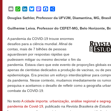
Email
WhatsApp
LinkedIn
Bluesky
Mastodon
Facebook
Share
Douglas Sathler, Professor da UFVJM, Diamantina, MG, Brasil
Guilherme Leiva. Professor do CEFET-MG, Belo Horizonte, Bra
A pandemia da COVID-19 trouxe enormes
desafios para a ciência mundial. Afinal de
contas, mais de 7 bilhões de pessoas
aguardavam por respostas rápidas que
pudessem mitigar ou mesmo decretar o fim da
pandemia. Estava claro que este evento de proporções globais exi
apenas de cientistas dedicados a produção de vacinas, ou de p
epidemiologia. Era preciso um esforço interdisciplinar para comp
da pandemia. Nesse contexto, mudamos imediatamente os rumo
pesquisa e aceitamos o desafio de refletir como a geografia urban
combate da COVID-19.
No texto
A cidade importa: urbanização, análise regional e segr
pandemia de Covid-19
, publicado na
Revista Brasileira de Estud