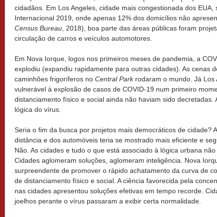
cidadãos. Em Los Angeles, cidade mais congestionada dos EUA,
Internacional 2019, onde apenas 12% dos domicílios não aprese
Census Bureau
, 2018), boa parte das áreas públicas foram proje
circulação de carros e veículos automotores.
Em Nova Iorque, logos nos primeiros meses de pandemia, a COV
explodiu (expandiu rapidamente para outras cidades). As cenas
caminhões frigoríferos no
Central Park
rodaram o mundo. Já Los 
vulnerável à explosão de casos de COVID-19 num primeiro mom
distanciamento físico e social ainda não haviam sido decretadas.
lógica do vírus.
Seria o fim da busca por projetos mais democráticos de cidade? A
distância e dos automóveis teria se mostrado mais eficiente e 
Não. As cidades e tudo o que está associado à lógica urbana n
Cidades aglomeram soluções, aglomeram inteligência. Nova Ior
surpreendente de promover o rápido achatamento da curva de c
de distanciamento físico e social. A ciência favorecida pela conc
nas cidades apresentou soluções efetivas em tempo recorde. Cid
joelhos perante o vírus passaram a exibir certa normalidade.