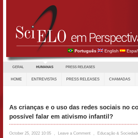
Português
English
Españ
GERAL
HUMANAS
PRESS RELEASES
HOME
ENTREVISTAS
PRESS RELEASES
CHAMADAS
As crianças e o uso das redes sociais no 
possível falar em ativismo infantil?
October 25, 2022 10:05
,
Leave a Comment
,
Educação & Sociedad