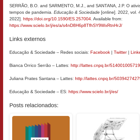
SERRÃO, B.O. and SARMENTO, M.J., and SANTANA, J.P. O ativism
tempos de pandemia.
Educação & Sociedade
[online]. 2022, vol
2022].
https://doi.org/10.1590/ES.257004
. Available from:
https://www.scielo.br/j/es/a/s4nD8H6p8TfhSY9WxRtnHrJ/
Links externos
Educação & Sociedade – Redes sociais:
Facebook
|
Twitter
|
Link
Bianca Orrico Serrão – Lattes:
http://lattes.cnpq.br/51400100571
Juliana Prates Santana – Lattes:
http://lattes.cnpq.br/503942742
Educação & Sociedade – ES:
https://www.scielo.br/j/es/
Posts relacionados: