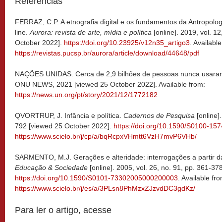
Referências
FERRAZ, C.P. A etnografia digital e os fundamentos da Antropolo
line.
Aurora: revista de arte, mídia e política
[online]. 2019, vol. 1
October 2022].
https://doi.org/10.23925/v12n35_artigo3
. Availabl
https://revistas.pucsp.br/aurora/article/download/44648/pdf
NAÇÕES UNIDAS. Cerca de 2,9 bilhões de pessoas nunca usaram a
ONU NEWS, 2021 [viewed 25 October 2022]. Available from:
https://news.un.org/pt/story/2021/12/1772182
QVORTRUP, J. Infância e política.
Cadernos de Pesquisa
[online]
792 [viewed 25 October 2022].
https://doi.org/10.1590/S0100-1
https://www.scielo.br/j/cp/a/bqRcpxVHmtt6VzH7mvP6VHb/
SARMENTO, M.J. Gerações e alteridade: interrogações a partir da 
Educação & Sociedade
[online]. 2005, vol. 26, no. 91, pp. 361-3
https://doi.org/10.1590/S0101-73302005000200003
. Available fr
https://www.scielo.br/j/es/a/3PLsn8PhMzxZJzvdDC3gdKz/
Para ler o artigo, acesse