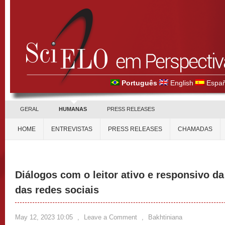
Português
English
Españ
GERAL
HUMANAS
PRESS RELEASES
HOME
ENTREVISTAS
PRESS RELEASES
CHAMADAS
Diálogos com o leitor ativo e responsivo d
das redes sociais
May 12, 2023 10:05
,
Leave a Comment
,
Bakhtiniana