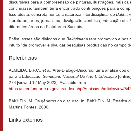
discursivas para a compreensão de pinturas, ilustrações, música 
continuasse, também teria encontrado contribuições para a comp
Isso atesta, concretamente, a natureza interdisciplinar de
Bakhtin
literaturas, artes, jornalismo, divulgação científica, Educação etc. 
diferentes áreas na Plataforma Sucupira.
Enfim, esses são diálogos que
Bakhtiniana
tem promovido e nos q
intuito “de promover e divulgar pesquisas produzidas no campo d
Referências
ALMEIDA, B.F.C.,
et al.
Arte-Diálogo-Discurso: uma análise dos d
para a Educação.
Seminário Nacional De Arte E Educação
[online
278 [viewed 12 May 2023]. Available from:
https://seer.fundarte.rs.gov.br/index.php/Anaissem/article/view/54
BAKHTIN, M. Os gêneros do discurso. In: BAKHTIN, M. Estética da
Martins Fontes, 2006.
Links externos