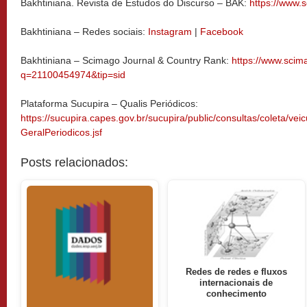
Bakhtiniana. Revista de Estudos do Discurso – BAK:
https://www.sc
Bakhtiniana – Redes sociais:
Instagram
|
Facebook
Bakhtiniana
–
Scimago Journal & Country Rank:
https://www.scim
q=21100454974&tip=sid
Plataforma Sucupira – Qualis Periódicos:
https://sucupira.capes.gov.br/sucupira/public/consultas/coleta/vei
GeralPeriodicos.jsf
Posts relacionados:
Redes de redes e fluxos
internacionais de
conhecimento