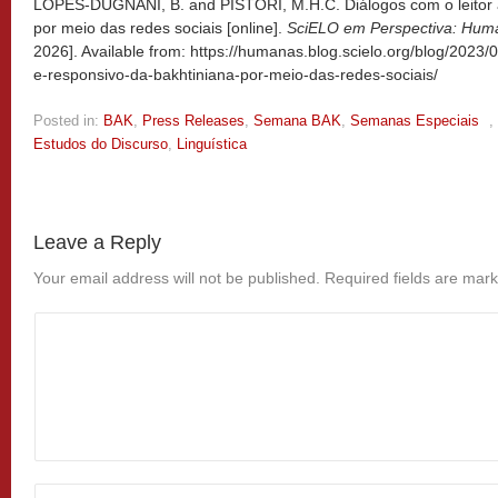
LOPES-DUGNANI, B. and PISTORI, M.H.C. Diálogos com o leitor a
por meio das redes sociais [online].
SciELO em Perspectiva: Hum
2026]. Available from: https://humanas.blog.scielo.org/blog/2023/0
e-responsivo-da-bakhtiniana-por-meio-das-redes-sociais/
Posted in:
BAK
,
Press Releases
,
Semana BAK
,
Semanas Especiais
,
Estudos do Discurso
,
Linguística
Leave a Reply
Your email address will not be published.
Required fields are mar