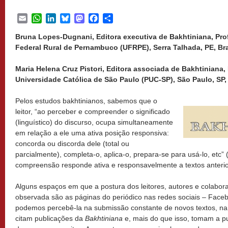
Email
WhatsApp
LinkedIn
Bluesky
Mastodon
Facebook
Share
Bruna Lopes-Dugnani, Editora executiva de Bakhtiniana, Pro
Federal Rural de Pernambuco (UFRPE), Serra Talhada, PE, Bra
Maria Helena Cruz Pistori, Editora associada de Bakhtiniana,
Universidade Católica de São Paulo (PUC-SP), São Paulo, SP, 
Pelos estudos bakhtinianos, sabemos que o
leitor, “ao perceber e compreender o significado
(linguístico) do discurso, ocupa simultaneamente
em relação a ele uma ativa posição responsiva:
concorda ou discorda dele (total ou
parcialmente), completa-o, aplica-o, prepara-se para usá-lo, etc
compreensão responde ativa e responsavelmente a textos anterio
Alguns espaços em que a postura dos leitores, autores e colabo
observada são as páginas do periódico nas redes sociais – Fac
podemos percebê-la na submissão constante de novos textos, na a
citam publicações da
Bakhtiniana
e, mais do que isso, tomam a p