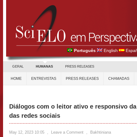
Português
English
Españ
GERAL
HUMANAS
PRESS RELEASES
HOME
ENTREVISTAS
PRESS RELEASES
CHAMADAS
Diálogos com o leitor ativo e responsivo d
das redes sociais
May 12, 2023 10:05
,
Leave a Comment
,
Bakhtiniana