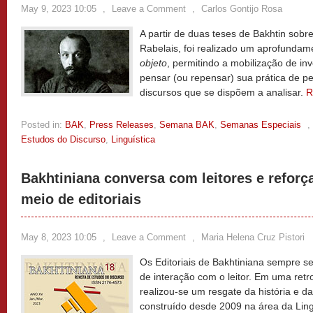
May 9, 2023 10:05
,
Leave a Comment
,
Carlos Gontijo Rosa
A partir de duas teses de Bakhtin sobr
Rabelais, foi realizado um aprofundam
objeto
, permitindo a mobilização de i
pensar (ou repensar) sua prática de p
discursos que se dispõem a analisar.
R
Posted in:
BAK
,
Press Releases
,
Semana BAK
,
Semanas Especiais
,
Estudos do Discurso
,
Linguística
Bakhtiniana conversa com leitores e reforç
meio de editoriais
May 8, 2023 10:05
,
Leave a Comment
,
Maria Helena Cruz Pistori
Os Editoriais de Bakhtiniana sempre 
de interação com o leitor. Em uma retro
realizou-se um resgate da história e d
construído desde 2009 na área da Ling