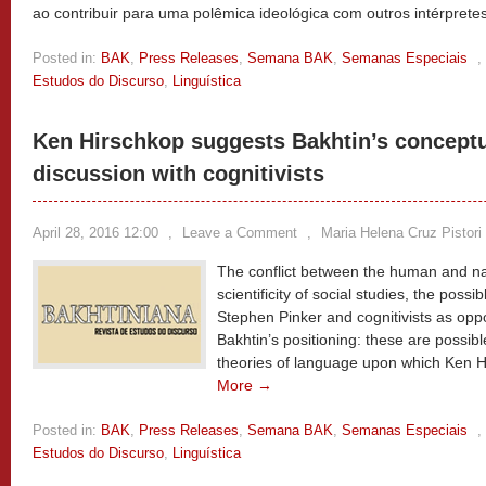
ao contribuir para uma polêmica ideológica com outros intérprete
Posted in:
BAK
,
Press Releases
,
Semana BAK
,
Semanas Especiais
,
Estudos do Discurso
,
Linguística
Ken Hirschkop suggests Bakhtin’s conceptu
discussion with cognitivists
April 28, 2016 12:00
,
Leave a Comment
,
Maria Helena Cruz Pistori
The conflict between the human and nat
scientificity of social studies, the possi
Stephen Pinker and cognitivists as opp
Bakhtin’s positioning: these are possib
theories of language upon which Ken Hir
More →
Posted in:
BAK
,
Press Releases
,
Semana BAK
,
Semanas Especiais
,
Estudos do Discurso
,
Linguística