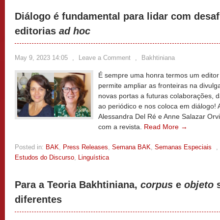
Diálogo é fundamental para lidar com desaf
editorias
ad hoc
May 9, 2023 14:05
,
Leave a Comment
,
Bakhtiniana
É sempre uma honra termos um edito
permite ampliar as fronteiras na divul
novas portas a futuras colaborações, dá
ao periódico e nos coloca em diálogo!
Alessandra Del Ré e Anne Salazar Orv
com a revista.
Read More →
Posted in:
BAK
,
Press Releases
,
Semana BAK
,
Semanas Especiais
,
Estudos do Discurso
,
Linguística
Para a Teoria Bakhtiniana,
corpus
e
objeto
s
diferentes