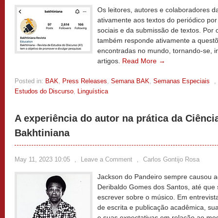
Os leitores, autores e colaboradores 
ativamente aos textos do periódico po
sociais e da submissão de textos. Por o
também responde ativamente a questõ
encontradas no mundo, tornando-se, in
artigos.
Read More →
Posted in:
BAK
,
Press Releases
,
Semana BAK
,
Semanas Especiais
,
Estudos do Discurso
,
Linguística
A experiência do autor na prática da Ciênci
Bakhtiniana
May 11, 2023 10:05
,
Leave a Comment
,
Carlos Gontijo Rosa
Jackson do Pandeiro sempre causou ad
Deribaldo Gomes dos Santos, até que 
escrever sobre o músico. Em entrevista
de escrita e publicação acadêmica, sua
e suas expectativas em relação ao mod