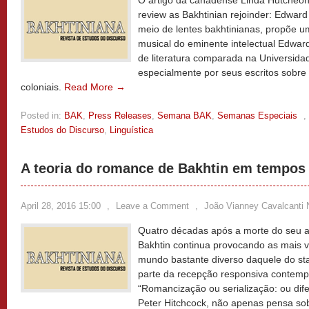
O artigo da canadense Linda Hutcheon 
review as Bakhtinian rejoinder: Edward
meio de lentes bakhtinianas, propõe um
musical do eminente intelectual Edwar
de literatura comparada na Universid
especialmente por seus escritos sobre 
coloniais.
Read More →
Posted in:
BAK
,
Press Releases
,
Semana BAK
,
Semanas Especiais
,
Estudos do Discurso
,
Linguística
A teoria do romance de Bakhtin em tempos 
April 28, 2016 15:00
,
Leave a Comment
,
João Vianney Cavalcanti 
Quatro décadas após a morte do seu a
Bakhtin continua provocando as mais 
mundo bastante diverso daquele do sta
parte da recepção responsiva contemp
“Romancização ou serialização: ou dif
Peter Hitchcock, não apenas pensa s