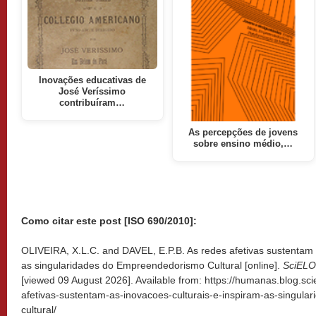
Inovações educativas de
José Veríssimo
contribuíram…
As percepções de jovens
sobre ensino médio,…
Como citar este post [ISO 690/2010]:
OLIVEIRA, X.L.C. and DAVEL, E.P.B. As redes afetivas sustentam 
as singularidades do Empreendedorismo Cultural [online].
SciELO
[viewed
09 August 2026]. Available from: https://humanas.blog.sc
afetivas-sustentam-as-inovacoes-culturais-e-inspiram-as-singul
cultural/