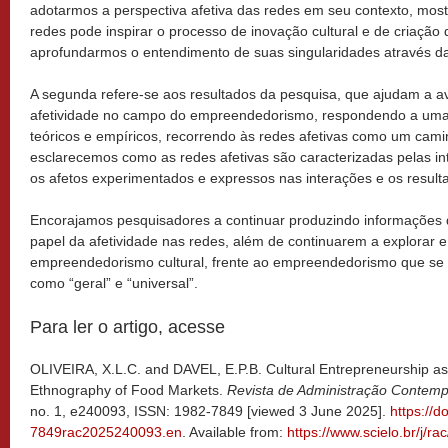
adotarmos a perspectiva afetiva das redes em seu contexto, mos
redes pode inspirar o processo de inovação cultural e de criação 
aprofundarmos o entendimento de suas singularidades através da 
A segunda refere-se aos resultados da pesquisa, que ajudam a a
afetividade no campo do empreendedorismo, respondendo a um
teóricos e empíricos, recorrendo às redes afetivas como um camin
esclarecemos como as redes afetivas são caracterizadas pelas int
os afetos experimentados e expressos nas interações e os result
Encorajamos pesquisadores a continuar produzindo informações q
papel da afetividade nas redes, além de continuarem a explorar e
empreendedorismo cultural, frente ao empreendedorismo que se
como “geral” e “universal”.
Para ler o artigo, acesse
OLIVEIRA, X.L.C. and DAVEL, E.P.B. Cultural Entrepreneurship as A
Ethnography of Food Markets.
Revista de Administração Conte
no. 1, e240093, ISSN: 1982-7849 [viewed 3 June 2025].
https://d
7849rac2025240093.en
. Available from:
https://www.scielo.br/j