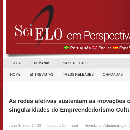
Português
English
Españ
GERAL
HUMANAS
PRESS RELEASES
HOME
ENTREVISTAS
PRESS RELEASES
CHAMADAS
As redes afetivas sustentam as inovações c
singularidades do Empreendedorismo Cultu
June 3, 2025 14:00
,
Leave a Comment
,
Revista de Administração