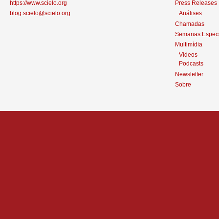
https://www.scielo.org
Press Releases
blog.scielo@scielo.org
Análises
Chamadas
Semanas Especi
Multimídia
Vídeos
Podcasts
Newsletter
Sobre