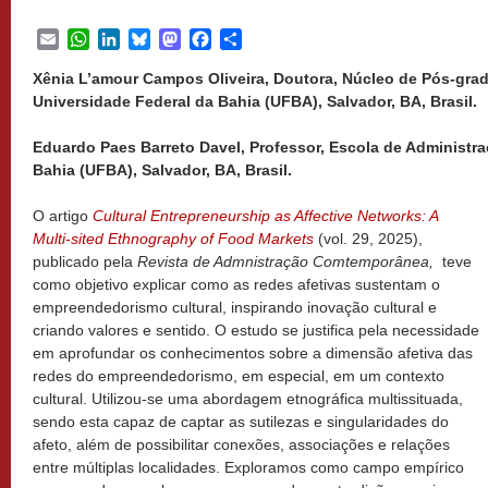
Email
WhatsApp
LinkedIn
Bluesky
Mastodon
Facebook
Share
Xênia L’amour Campos Oliveira, Doutora, Núcleo de Pós-gra
Universidade Federal da Bahia (UFBA),
Salvador, BA, Brasil.
Eduardo Paes Barreto Davel, Professor, Escola de Administra
Bahia (UFBA), Salvador, BA, Brasil.
O artigo
Cultural Entrepreneurship as Affective Networks: A
Multi-sited Ethnography of Food Markets
(vol. 29, 2025),
publicado pela
Revista de Admnistração Comtemporânea,
teve
como objetivo explicar como as redes afetivas sustentam o
empreendedorismo cultural, inspirando inovação cultural e
criando valores e sentido. O estudo se justifica pela necessidade
em aprofundar os conhecimentos sobre a dimensão afetiva das
redes do empreendedorismo, em especial, em um contexto
cultural. Utilizou-se uma abordagem etnográfica multissituada,
sendo esta capaz de captar as sutilezas e singularidades do
afeto, além de possibilitar conexões, associações e relações
entre múltiplas localidades. Exploramos como campo empírico