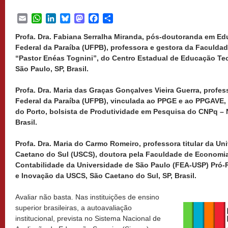
Email
WhatsApp
LinkedIn
Bluesky
Mastodon
Facebook
Share
Profa. Dra. Fabiana Serralha Miranda, pós-doutoranda em E
Federal da Paraíba (UFPB), professora e gestora da Faculdad
“Pastor Enéas Tognini”, do Centro Estadual de Educação Te
São Paulo, SP, Brasil.
Profa. Dra. Maria das Graças Gonçalves Vieira Guerra, profess
Federal da Paraíba (UFPB), vinculada ao PPGE e ao PPGAVE,
do Porto, bolsista de Produtividade em Pesquisa do CNPq – 
Brasil.
Profa. Dra. Maria do Carmo Romeiro, professora titular da Un
Caetano do Sul (USCS), doutora pela Faculdade de Economia
Contabilidade da Universidade de São Paulo (FEA-USP) Pró-
e Inovação da USCS, São Caetano do Sul, SP, Brasil.
Avaliar não basta. Nas instituições de ensino
superior brasileiras, a autoavaliação
institucional, prevista no Sistema Nacional de