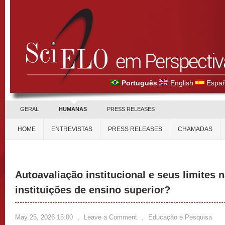
Português
English
Españ
GERAL
HUMANAS
PRESS RELEASES
HOME
ENTREVISTAS
PRESS RELEASES
CHAMADAS
Autoavaliação institucional e seus limites 
instituições de ensino superior?
May 25, 2026 15:00
,
Leave a Comment
,
Educação e Pesquisa