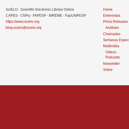
SciELO - Scientific Electronic Library Online
Home
CAPES - CNPq - FAPESP - BIREME - FapUNIFESP
Entrevistas
https://www.scielo.org
Press Releases
blog.scielo@scielo.org
Análises
Chamadas
Semanas Especi
Multimídia
Vídeos
Podcasts
Newsletter
Sobre