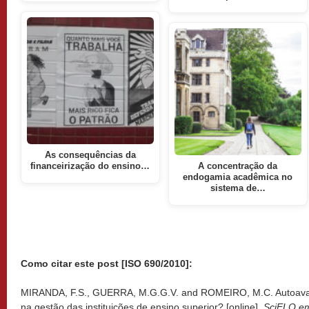
As consequências da
financeirização do ensino…
A concentração da
endogamia acadêmica no
sistema de…
Como citar este post [ISO 690/2010]:
MIRANDA, F.S., GUERRA, M.G.G.V. and ROMEIRO, M.C. Autoavaliaç
na gestão das instituições de ensino superior? [online].
SciELO em