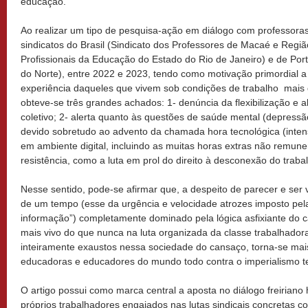
educação.
Ao realizar um tipo de pesquisa-ação em diálogo com professoras 
sindicatos do Brasil (Sindicato dos Professores de Macaé e Regiã
Profissionais da Educação do Estado do Rio de Janeiro) e de Port
do Norte), entre 2022 e 2023, tendo como motivação primordial a 
experiência daqueles que vivem sob condições de trabalho mais d
obteve-se três grandes achados: 1- denúncia da flexibilização e 
coletivo; 2- alerta quanto às questões de saúde mental (depress
devido sobretudo ao advento da chamada hora tecnológica (intens
em ambiente digital, incluindo as muitas horas extras não remun
resistência, como a luta em prol do direito à desconexão do traba
Nesse sentido, pode-se afirmar que, a despeito de parecer e ser
de um tempo (esse da urgência e velocidade atrozes imposto pel
informação”) completamente dominado pela lógica asfixiante do 
mais vivo do que nunca na luta organizada da classe trabalhador
inteiramente exaustos nessa sociedade do cansaço, torna-se mai
educadoras e educadores do mundo todo contra o imperialismo t
O artigo possui como marca central a aposta no diálogo freiriano 
próprios trabalhadores engajados nas lutas sindicais concretas