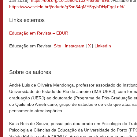
Jan 2026].
https://doi.org/10.1590/0102-469854896
. Available fro
https://www.scielo.br/j/edur/a/gSsn34qMY5qybDHyFqgLnfd/
Links externos
Educação em Revista – EDUR
Educação em Revista:
Site
|
Instagram
|
X
|
LinkedIn
Sobre os autores
André Luis de Oliveira Mendonça, professor associado do Institut
Universidade do Estado do Rio de Janeiro (IMS-UERJ), com forma
graduação (UERJ) ao doutorado (Programa de Pós-Graduação em 
do Quilombo Amefricano, grupo de estudos e de vida que atua na
pensamento afrodiaspórico.
Katia Reis de Souza, possui pós-doutorado em Psicologia do Tra
Psicologia e Ciências da Educação da Universidade do Porto (F
Saúde Pública pela FIOCRUZ. Realizou mestrado em Educação e