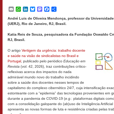
Email
WhatsApp
LinkedIn
Bluesky
Mastodon
Facebook
Share
André Luis de Oliveira Mendonça, professor da Universidade
(UERJ), Rio de Janeiro, RJ, Brasil.
Katia Reis de Souza, pesquisadora da Fundação Oswaldo Cru
RJ, Brasil.
O artigo
Vertigem da urgência: trabalho docente
e saúde na visão de sindicalistas no Brasil e
Portugal
, publicado pelo periódico
Educação em
Revista
(vol. 42, 2026), traz contribuições crítico-
reflexivas acerca dos impactos do nada
admirável mundo novo do trabalho incidindo
sobre a saúde dos docentes nesses tempos de
capitalismo do complexo cibernético 24/7, cuja intensificação e
estonteante com a “epidemia” das tecnologias provenientes em gr
durante a pandemia de COVID-19 (
e.g
.: plataformas digitais co
com a consolidação galopante do (ab)uso de Inteligência Artificia
apresenta as novas formas de luta e resistência criadas pelas tr