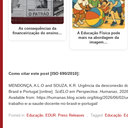
As consequências da
financeirização do ensino…
A Educação Física pode
mais na abordagem da
imagem…
Como citar este post [ISO 690/2010]:
MENDONÇA, A.L.O and SOUZA, K.R. Urgência da desconexão do 
Brasil e Portugal [online].
SciELO em Perspectiva: Humanas
, 202
Available from: https://humanas.blog.scielo.org/blog/2026/06/02
trabalho-e-a-saude-docente-no-brasil-e-portugal/
Posted in:
Educação
,
EDUR
,
Press Releases
,
Tagged:
Educação
,
Ed