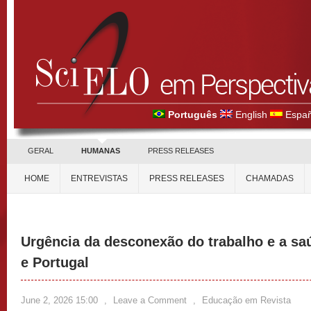
Português
English
Españ
GERAL
HUMANAS
PRESS RELEASES
HOME
ENTREVISTAS
PRESS RELEASES
CHAMADAS
Urgência da desconexão do trabalho e a sa
e Portugal
June 2, 2026 15:00
,
Leave a Comment
,
Educação em Revista