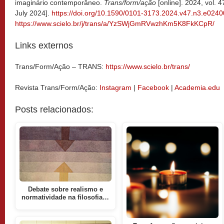
imaginário contemporâneo.
Trans/form/ação
[online]. 2024, vol. 
July 2024].
https://doi.org/10.1590/0101-3173.2024.v47.n3.e024
https://www.scielo.br/j/trans/a/YzSWjGmRVwzhKm5K8FkKCpR/
Links externos
Trans/Form/Ação – TRANS:
https://www.scielo.br/trans/
Revista Trans/Form/Ação:
Instagram
|
Facebook
|
Academia.edu
Posts relacionados:
Debate sobre realismo e
normatividade na filosofia…