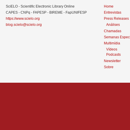
SciELO - Scientific Electronic Library Online
Home
CAPES - CNPq - FAPESP - BIREME - FapUNIFESP
Entrevistas
https://www.scielo.org
Press Releases
blog.scielo@scielo.org
Análises
Chamadas
Semanas Especi
Multimídia
Vídeos
Podcasts
Newsletter
Sobre