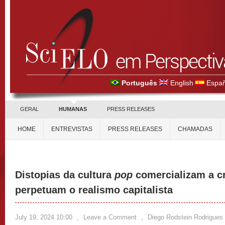
Português
English
Españ
GERAL
HUMANAS
PRESS RELEASES
HOME
ENTREVISTAS
PRESS RELEASES
CHAMADAS
Distopias da cultura
pop
comercializam a cr
perpetuam o realismo capitalista
July 19, 2024 10:00
,
Leave a Comment
,
Diego Rodstein Rodrigues