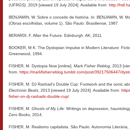
(UFRGS). 2019 [viewed 19 July 2024]. Available from:
http://hdl.
BENJAMIN, W. Sobre o conceito de história. In: BENJAMIN, W. Magi
(Obras escolhidas, volume 1). São Paulo: Brasiliense, 1987.
BERARDI, F. After the Future. Edinburgh: AK, 2011.
BOOKER, M.K. The Dystopian Impulse in Modern Literature: Fiction
Greenwood, 1994.
FISHER, M. Dystopia Now [online].
Mark Fisher Reblog
, 2013 [vi
from:
https://markfisherreblog.tumblr.com/post/39217506447/dys
FISHER, M. DJ Rashad’s Double Cup: Footwork and the sonic abstra
Electronic Beats
, 2013 [viewed 19 July 2024]. Available from:
http
fisher-on-dj-rashads-double-cup/
FISHER, M.
Ghosts of My Life:
Writings on depression, hauntology
Zero Books, 2014.
FISHER, M. Realismo capitalista. São Paulo: Autonomia Literária,