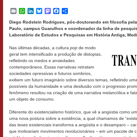
Email
WhatsApp
LinkedIn
Bluesky
Mastodon
Facebook
Share
Diego Rodstein Rodrigues, pós-doutorando em filosofia pela
Paulo, campus Guarulhos e coordenador da linha de pesquis
Laboratório de Estudos e Pesquisas em História Antiga, Medie
Nas últimas décadas, a cultura
pop
de modo
geral tem intensificado a produção de distopias,
refletindo os medos e ansiedades
contemporâneos. Essas narrativas retratam
sociedades opressivas e futuros sombrios,
exibem um futuro imaginário sobre diversos temas, refletindo u
possíveis da humanidade e uma desilusão com o progresso prom
fenômeno resultou na criação de uma narrativa melancólica e fatal
um objeto de consumo.
Diferente do existencialismo histórico, que vê a angústia como um
uma nova postura sobre a existência, a qual chamamos de “existen
das teses existenciais transforma a angústia e o desamparo – cara
que motivariam movimentos revolucionários – em um pacote de cri