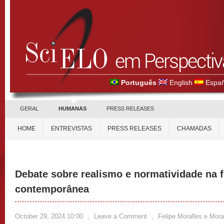
Português
English
Españ
GERAL
HUMANAS
PRESS RELEASES
HOME
ENTREVISTAS
PRESS RELEASES
CHAMADAS
Debate sobre realismo e normatividade na fi
contemporânea
October 29, 2024 10:00
,
Leave a Comment
,
Felipe Moralles e Mor