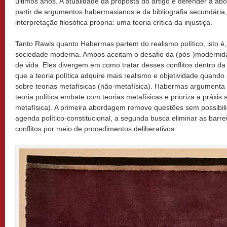
últimos anos. A atualidade da proposta do artigo é defender a a
partir de argumentos habermasianos e da bibliografia secundár
interpretação filosófica própria: uma teoria crítica da injustiça.
Tanto Rawls quanto Habermas partem do realismo político, isto é, 
sociedade moderna. Ambos aceitam o desafio da (pós-)modernida
de vida. Eles divergem em como tratar desses conflitos dentro da f
que a teoria política adquire mais realismo e objetividade quand
sobre teorias metafísicas (não-metafísica). Habermas argumenta
teoria política embate com teorias metafísicas e prioriza a práxis 
metafísica). A primeira abordagem remove questões sem possibili
agenda político-constitucional, a segunda busca eliminar as barre
conflitos por meio de procedimentos deliberativos.