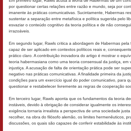
Em primeiro lugar, Rawls acusa a teoria de Habermas de um cont
por questionar certas relações entre razão e mundo, seja por con
imanente às práticas comunicativas. Sucintamente, Habermas res
sustentar a separação entre metafísica e política sugerida pelo l
esvaziar o conteúdo cognitivo da teoria política e de não consegu
irrazoáveis.
Em segundo lugar, Rawls critica a abordagem de Habermas pela fa
capaz de ser aplicado em contextos políticos reais e, consequent
prático claro. A contribuição inovadora do artigo é mostrar o equí
teoria habermasiana como uma teoria consensual da justiça, em v
injustiça. A acusação de falta de orientação prática pode ser su
negativo nas práticas comunicativas. A finalidade primeira da just
condições para um exercício igual do poder comunicativo, para qu
questionar e restabelecer livremente as regras de cooperação soc
Em terceiro lugar, Rawls aponta que os fundamentos da teoria 
instáveis, devido à obrigação de considerar igualmente os interes
exigência tornaria irrealista a perspectiva de uma sociedade justa
recolher, na obra do filósofo alemão, os limites hermenêuticos, pr
discussões, os quais são capazes de conferir estabilidade às instit