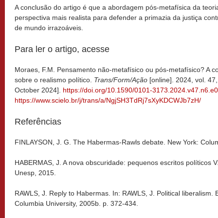
A conclusão do artigo é que a abordagem pós-metafísica da teoria
perspectiva mais realista para defender a primazia da justiça contr
de mundo irrazoáveis.
Para ler o artigo, acesse
Moraes, F.M. Pensamento não-metafísico ou pós-metafísico? A c
sobre o realismo político.
Trans/Form/Ação
[online]. 2024, vol. 4
October 2024].
https://doi.org/10.1590/0101-3173.2024.v47.n6.
https://www.scielo.br/j/trans/a/NgjSH3TdRj7sXyKDCWJb7zH/
Referências
FINLAYSON, J. G. The Habermas-Rawls debate. New York: Columb
HABERMAS, J. A nova obscuridade: pequenos escritos políticos V.
Unesp, 2015.
RAWLS, J. Reply to Habermas. In: RAWLS, J. Political liberalism.
Columbia University, 2005b. p. 372-434.