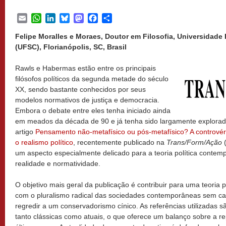
Email
WhatsApp
LinkedIn
Bluesky
Mastodon
Facebook
Share
Felipe Moralles e Moraes, Doutor em Filosofia, Universidade 
(UFSC), Florianópolis, SC, Brasil
Rawls e Habermas estão entre os principais
filósofos políticos da segunda metade do século
XX, sendo bastante conhecidos por seus
modelos normativos de justiça e democracia.
Embora o debate entre eles tenha iniciado ainda
em meados da década de 90 e já tenha sido largamente explorado p
artigo
Pensamento não-metafísico ou pós-metafísico? A contrové
o realismo político
, recentemente publicado na
Trans/Form/Ação
(
um aspecto especialmente delicado para a teoria política contem
realidade e normatividade.
O objetivo mais geral da publicação é contribuir para uma teoria p
com o pluralismo radical das sociedades contemporâneas sem cai
regredir a um conservadorismo cínico. As referências utilizadas sã
tanto clássicas como atuais, o que oferece um balanço sobre a r