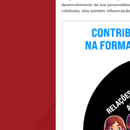
desenvolvimento da sua personalid
coletivista, elas também influenciarã