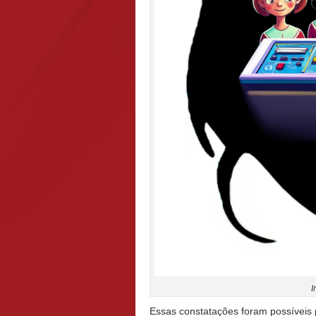
I
Essas constatações foram possíveis