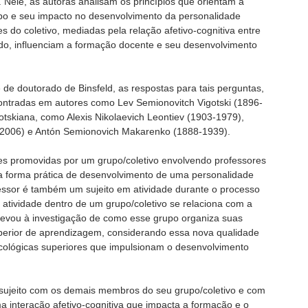
. Nele, as autoras analisam os princípios que orientam a
o e seu impacto no desenvolvimento da personalidade
do coletivo, mediadas pela relação afetivo-cognitiva entre
tudo, influenciam a formação docente e seu desenvolvimento
 de doutorado de Binsfeld, as respostas para tais perguntas,
ontradas em autores como Lev Semionovitch Vigotski (1896-
gotskiana, como Alexis Nikolaevich Leontiev (1903-1979),
4-2006) e Antón Semionovich Makarenko (1888-1939).
es promovidas por um grupo/coletivo envolvendo professores
a forma prática de desenvolvimento de uma personalidade
fessor é também um sujeito em atividade durante o processo
atividade dentro de um grupo/coletivo se relaciona com a
levou à investigação de como esse grupo organiza suas
perior de aprendizagem, considerando essa nova qualidade
ológicas superiores que impulsionam o desenvolvimento
 sujeito com os demais membros do seu grupo/coletivo e com
a interação afetivo-cognitiva que impacta a formação e o