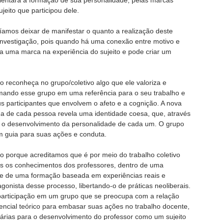
jeito que participou dele.
íamos deixar de manifestar o quanto a realização deste
 investigação, pois quando há uma conexão entre motivo e
xa uma marca na experiência do sujeito e pode criar um
o reconheça no grupo/coletivo algo que ele valoriza e
mando esse grupo em uma referência para o seu trabalho e
us participantes que envolvem o afeto e a cognição. A nova
da de cada pessoa revela uma identidade coesa, que, através
ara o desenvolvimento da personalidade de cada um. O grupo
um guia para suas ações e conduta.
porque acreditamos que é por meio do trabalho coletivo
 os conhecimentos dos professores, dentro de uma
se de uma formação baseada em experiências reais e
gonista desse processo, libertando-o de práticas neoliberais.
 participação em um grupo que se preocupa com a relação
erencial teórico para embasar suas ações no trabalho docente,
árias para o desenvolvimento do professor como um sujeito