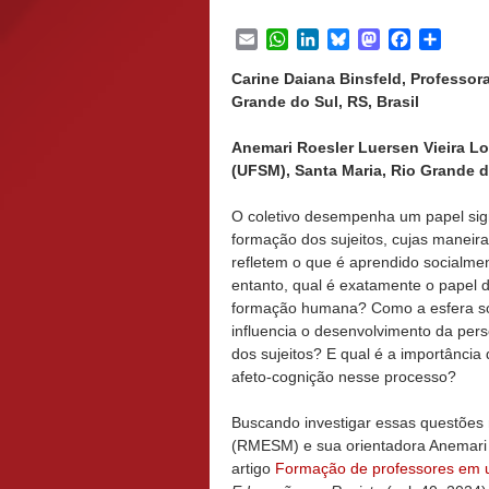
Email
WhatsApp
LinkedIn
Bluesky
Mastodon
Facebook
Share
Carine Daiana Binsfeld, Professor
Grande do Sul, RS, Brasil
Anemari Roesler Luersen Vieira Lo
(UFSM), Santa Maria, Rio Grande do
O coletivo desempenha um papel sign
formação dos sujeitos, cujas maneira
refletem o que é aprendido socialme
entanto, qual é exatamente o papel d
formação humana? Como a esfera so
influencia o desenvolvimento da per
dos sujeitos? E qual é a importância
afeto-cognição nesse processo?
Buscando investigar essas questões 
(RMESM) e sua orientadora Anemari
artigo
Formação de professores em um