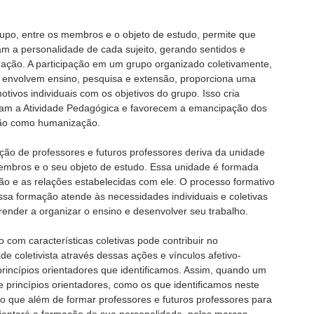
rupo, entre os membros e o objeto de estudo, permite que
m a personalidade de cada sujeito, gerando sentidos e
rmação. A participação em um grupo organizado coletivamente,
e envolvem ensino, pesquisa e extensão, proporciona uma
motivos individuais com os objetivos do grupo. Isso cria
entam a Atividade Pedagógica e favorecem a emancipação dos
ção como humanização.
ção de professores e futuros professores deriva da unidade
 membros e o seu objeto de estudo. Essa unidade é formada
ão e as relações estabelecidas com ele. O processo formativo
sa formação atende às necessidades individuais e coletivas
prender a organizar o ensino e desenvolver seu trabalho.
com características coletivas pode contribuir no
 coletivista através dessas ações e vínculos afetivo-
princípios orientadores que identificamos. Assim, quando um
e princípios orientadores, como os que identificamos neste
vo que além de formar professores e futuros professores para
rientará a formação de sua personalidade, pelas marcas