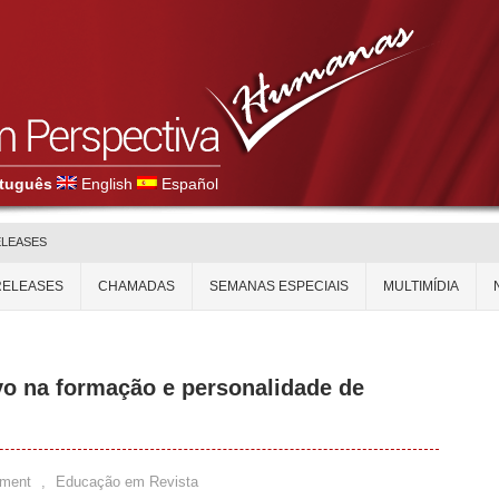
tuguês
English
Español
ELEASES
RELEASES
CHAMADAS
SEMANAS ESPECIAIS
MULTIMÍDIA
ivo na formação e personalidade de
ment
,
Educação em Revista