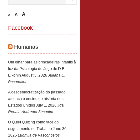
A
A
A
Facebook
Humanas
Um olhar para as brincadeiras infantis à
luz da Psicologia do Jogo de D.B.
Elkonin
August 3, 2026
Juliana C.
Pasqualini
A desdemocratização do passado
ameaça o ensino de história nos
Estados Unidos
July 1, 2026
Ilda
Renata Andreata Sesquim
O Quiet Quitting como face do
esgotamento no Trabalho
June 30,
2026
Ludmila de Vasconcelos