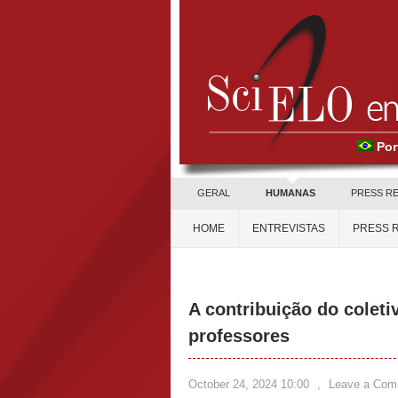
Por
GERAL
HUMANAS
PRESS R
HOME
ENTREVISTAS
PRESS 
A contribuição do colet
professores
October 24, 2024 10:00
,
Leave a Com