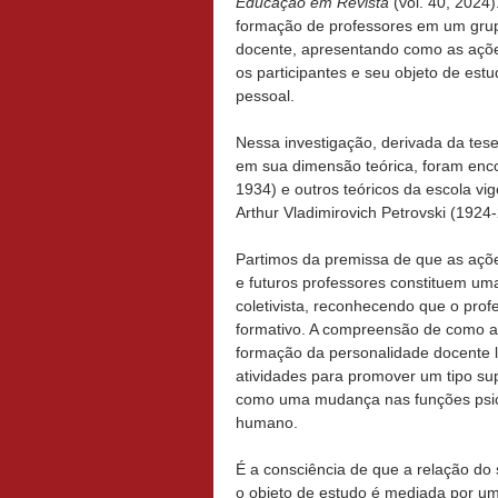
Educação em Revista
(vol. 40, 2024)
formação de professores em um grup
docente, apresentando como as ações 
os participantes e seu objeto de es
pessoal.
Nessa investigação, derivada da tese
em sua dimensão teórica, foram enc
1934) e outros teóricos da escola vi
Arthur Vladimirovich Petrovski (192
Partimos da premissa de que as açõ
e futuros professores constituem um
coletivista, reconhecendo que o pro
formativo. A compreensão de como a 
formação da personalidade docente 
atividades para promover um tipo su
como uma mudança nas funções psic
humano.
É a consciência de que a relação do
o objeto de estudo é mediada por um