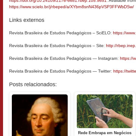
https://doi.org/10.24109/2176-6681.rbep.105.5651
. Available from
https://www.scielo.br/j/rbeped/a/XYbm8snN436pVSP3FFWbDSw/
Links externos
Revista Brasileira de Estudos Pedagógicos – SciELO:
https://www.
Revista Brasileira de Estudos Pedagógicos – Site:
http://rbep.inep
Revista Brasileira de Estudos Pedagógicos — Instagram:
https:/
Revista Brasileira de Estudos Pedagógicos — Twitter:
https://twit
Posts relacionados:
Rede Embrapa em Negócios