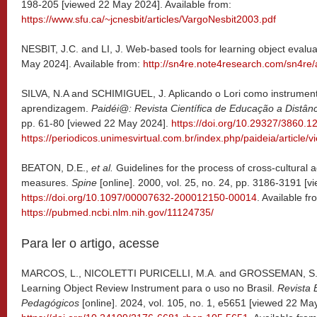
198-205 [viewed 22 May 2024]. Available from:
https://www.sfu.ca/~jcnesbit/articles/VargoNesbit2003.pdf
NESBIT, J.C. and LI, J. Web-based tools for learning object evalua
May 2024]. Available from:
http://sn4re.note4research.com/sn4re
SILVA, N.A and SCHIMIGUEL, J. Aplicando o Lori como instrument
aprendizagem.
Paidéi@: Revista Científica de Educação a Distânc
pp. 61-80 [viewed 22 May 2024].
https://doi.org/10.29327/3860.1
https://periodicos.unimesvirtual.com.br/index.php/paideia/article/
BEATON, D.E.,
et al.
Guidelines for the process of cross-cultural a
measures.
Spine
[online]. 2000, vol. 25, no. 24, pp. 3186-3191 [
https://doi.org/10.1097/00007632-200012150-00014
. Available fr
https://pubmed.ncbi.nlm.nih.gov/11124735/
Para ler o artigo, acesse
MARCOS, L., NICOLETTI PURICELLI, M.A. and GROSSEMAN, S. A
Learning Object Review Instrument para o uso no Brasil.
Revista 
Pedagógicos
[online]. 2024, vol. 105, no. 1, e5651 [viewed 22 Ma