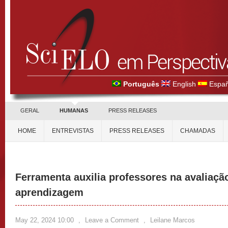
Português
English
Españ
GERAL
HUMANAS
PRESS RELEASES
HOME
ENTREVISTAS
PRESS RELEASES
CHAMADAS
Ferramenta auxilia professores na avaliaçã
aprendizagem
May 22, 2024 10:00
,
Leave a Comment
,
Leilane Marcos