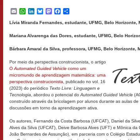
Email
WhatsApp
LinkedIn
Bluesky
Mastodon
Facebook
Share
Lívia Miranda Fernandes, estudante, UFMG, Belo Horizonte, M
Mariana Alvarenga das Dores, estudante, UFMG, Belo Horizont
Bárbara Amaral da Silva, professora, UFMG, Belo Horizonte, 
Por meio da perspectiva construcionista, o artigo
O
Automated Guided Vehicle
como um
micromundo de aprendizagem matemática: uma
perspectiva construcionista
, publicado no vol. 16
(2023) do periódico
Texto Livre: Linguagem e
Tecnologia
, abordou o potencial do
Automated Guided Vehicle
(AG
construído através da bricolagem por alunos durante as aulas de 
discussões em torno da aprendizagem ativa.
Os autores, Fernando da Costa Barbosa (UFCAT), Daniel da Silv
Alves da Silva (UFCAT), Deive Barbosa Alves (UFT) e Mônica da 
João Bernardes de Assunção), em parceria com o Colégio Estadu