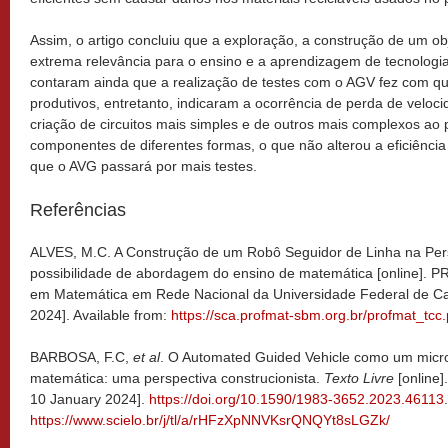
Assim, o artigo concluiu que a exploração, a construção de um o
extrema relevância para o ensino e a aprendizagem de tecnologi
contaram ainda que a realização de testes com o AGV fez com que
produtivos, entretanto, indicaram a ocorrência de perda de veloc
criação de circuitos mais simples e de outros mais complexos ao p
componentes de diferentes formas, o que não alterou a eficiência 
que o AVG passará por mais testes.
Referências
ALVES, M.C. A Construção de um Robô Seguidor de Linha na Pers
possibilidade de abordagem do ensino de matemática [online].
P
em Matemática em Rede Nacional da Universidade Federal de Ca
2024]. Available from:
https://sca.profmat-sbm.org.br/profmat_t
BARBOSA, F.C,
et al
. O Automated Guided Vehicle como um mic
matemática: uma perspectiva construcionista.
Texto Livre
[online]
10 January 2024].
https://doi.org/10.1590/1983-3652.2023.46113
https://www.scielo.br/j/tl/a/rHFzXpNNVKsrQNQYt8sLGZk/