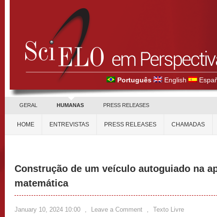
Português
English
Españ
GERAL
HUMANAS
PRESS RELEASES
HOME
ENTREVISTAS
PRESS RELEASES
CHAMADAS
Construção de um veículo autoguiado na a
matemática
January 10, 2024 10:00
,
Leave a Comment
,
Texto Livre