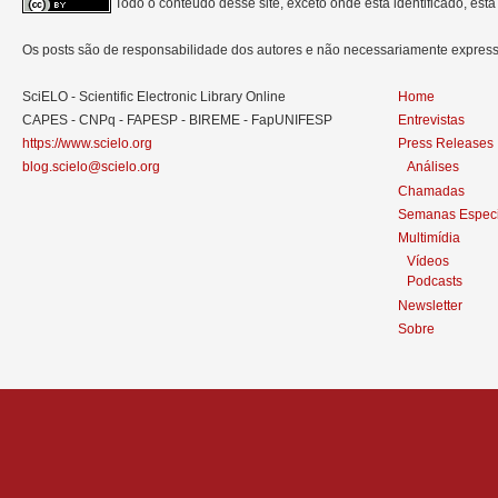
Todo o conteúdo desse site, exceto onde está identificado, est
Os posts são de responsabilidade dos autores e não necessariamente expre
SciELO - Scientific Electronic Library Online
Home
CAPES - CNPq - FAPESP - BIREME - FapUNIFESP
Entrevistas
https://www.scielo.org
Press Releases
blog.scielo@scielo.org
Análises
Chamadas
Semanas Especi
Multimídia
Vídeos
Podcasts
Newsletter
Sobre