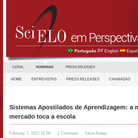
Português
English
Españ
GERAL
HUMANAS
PRESS RELEASES
HOME
ENTREVISTAS
PRESS RELEASES
CHAMADAS
Sistemas Apostilados de Aprendizagem: a m
mercado toca a escola
February 7, 2022 10:00
,
1 Comment
,
Silvia Araújo