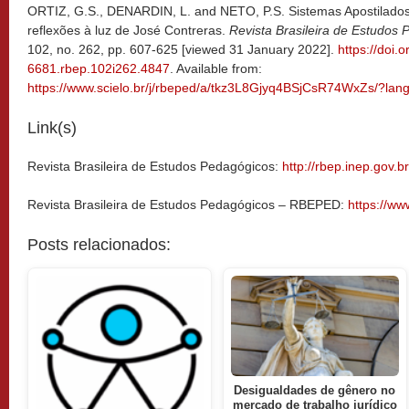
ORTIZ, G.S., DENARDIN, L. and NETO, P.S. Sistemas Apostilados 
reflexões à luz de José Contreras.
Revista Brasileira de Estudos
102, no. 262, pp. 607-625 [viewed 31 January 2022].
https://doi.
6681.rbep.102i262.4847
. Available from:
https://www.scielo.br/j/rbeped/a/tkz3L8Gjyq4BSjCsR74WxZs/?lan
Link(s)
Revista Brasileira de Estudos Pedagógicos:
http://rbep.inep.gov.br
Revista Brasileira de Estudos Pedagógicos – RBEPED:
https://ww
Posts relacionados:
Desigualdades de gênero no
mercado de trabalho jurídico