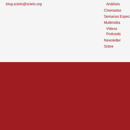
blog.scielo@scielo.org
Análises
Chamadas
Semanas Especi
Multimídia
Vídeos
Podcasts
Newsletter
Sobre