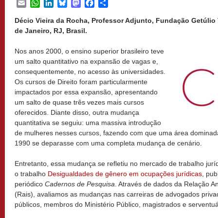
Email
WhatsApp
LinkedIn
Bluesky
Mastodon
Facebook
Share
Décio Vieira da Rocha, Professor Adjunto, Fundação Getúlio V
de Janeiro, RJ, Brasil.
Nos anos 2000, o ensino superior brasileiro teve
um salto quantitativo na expansão de vagas e,
consequentemente, no acesso às universidades.
Os cursos de Direito foram particularmente
impactados por essa expansão, apresentando
um salto de quase três vezes mais cursos
oferecidos. Diante disso, outra mudança
quantitativa se seguiu: uma massiva introdução
de mulheres nesses cursos, fazendo com que uma área dominad
1990 se deparasse com uma completa mudança de cenário.
Entretanto, essa mudança se refletiu no mercado de trabalho jurí
o trabalho
Desigualdades de gênero em ocupações jurídicas
, pub
periódico
Cadernos de Pesquisa
. Através de dados da Relação A
(Rais), avaliamos as mudanças nas carreiras de advogados priv
públicos, membros do Ministério Público, magistrados e serventuár