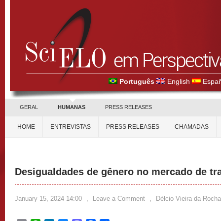
Português
English
Españ
GERAL
HUMANAS
PRESS RELEASES
HOME
ENTREVISTAS
PRESS RELEASES
CHAMADAS
Desigualdades de gênero no mercado de tra
January 15, 2024 14:00
,
Leave a Comment
,
Délcio Vieira da Rocha