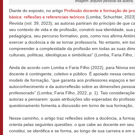
Imagem: arquivo pessoal da autora.
Diante do exposto, no artigo
Profissão docente e formação de pr
básica: reflexões e referenciais teóricos
(Lomba; Schuchter, 2023
Revista
(vol. 39, 2023), as autoras partiram do princípio de que 
seu contexto de vida e de profissão, constrói sua identidade, sua 
pedagógica, seu percurso formativo, pois, como nos afirma Antó
exercer a docência e de se tornar professor/a. No entanto, em tod
compreender a complexidade da profissão em todas as suas dimen
culturais, políticas, ideológicas e simbólicas” (Lomba; Faria Filho, 
Ainda de acordo com Lomba e Faria Filho (2022), para Nóvoa ess
docente é contingente, coletivo e público. É apoiado nessa cert
modelo de formação, “que garanta aos professores espaços e te
autoconhecimento e da autorreflexão sobre as dimensões pessoais,
professorado” (Lomba; Faria Filho, 2022, p. 1). Tais consideraçõ
autoras a pensarem: quais atribuições são esperadas do profissi
questionamento fomenta a discussão em torno de sua formação, s
Nesse caminho, o artigo traz reflexões sobre a docência, a formaç
orienta pelas seguintes questões: o que cabe ao docente em seu
constitui, se identifica e se forma, ao longo de sua carreira e em