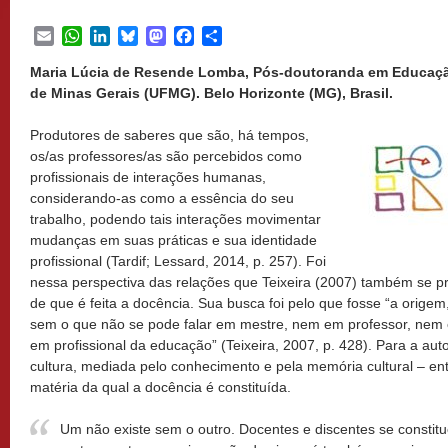
Email
WhatsApp
LinkedIn
Bluesky
Mastodon
Facebook
Share
Maria Lúcia de Resende Lomba, Pós-doutoranda em Educação
de Minas Gerais (UFMG). Belo Horizonte (MG), Brasil.
Produtores de saberes que são, há tempos,
os/as professores/as são percebidos como
profissionais de interações humanas,
considerando-as como a essência do seu
trabalho, podendo tais interações movimentar
mudanças em suas práticas e sua identidade
profissional (Tardif; Lessard, 2014, p. 257). Foi
nessa perspectiva das relações que Teixeira (2007) também se pr
de que é feita a docência. Sua busca foi pelo que fosse “a origem,
sem o que não se pode falar em mestre, nem em professor, nem 
em profissional da educação” (Teixeira, 2007, p. 428). Para a auto
cultura, mediada pelo conhecimento e pela memória cultural – ent
matéria da qual a docência é constituída.
Um não existe sem o outro. Docentes e discentes se constit