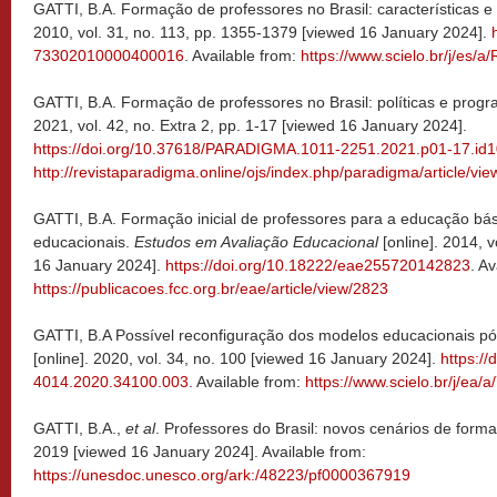
GATTI, B.A. Formação de professores no Brasil: características 
2010, vol. 31, no. 113, pp. 1355-1379 [viewed 16 January 2024].
73302010000400016
. Available from:
https://www.scielo.br/j/e
GATTI, B.A. Formação de professores no Brasil: políticas e prog
2021, vol. 42, no. Extra 2, pp. 1-17 [viewed 16 January 2024].
https://doi.org/10.37618/PARADIGMA.1011-2251.2021.p01-17.id
http://revistaparadigma.online/ojs/index.php/paradigma/article/vi
GATTI, B.A. Formação inicial de professores para a educação bási
educacionais.
Estudos em Avaliação Educacional
[online]. 2014, v
16 January 2024].
https://doi.org/10.18222/eae255720142823
. Av
https://publicacoes.fcc.org.br/eae/article/view/2823
GATTI, B.A Possível reconfiguração dos modelos educacionais 
[online]. 2020, vol. 34, no. 100
[viewed 16 January 2024].
https://
4014.2020.34100.003
. Available from:
https://www.scielo.br/j/e
GATTI, B.A.,
et al
. Professores do Brasil: novos cenários de form
2019 [viewed 16 January 2024]. Available from:
https://unesdoc.unesco.org/ark:/48223/pf0000367919