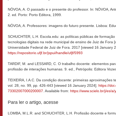
NÓVOA, A. O passado e o presente do professor. In: NÓVOA, Antón
2. ed. Porto: Porto Editora, 1999.
NÓVOA, A. Professores: imagens do futuro presente. Lisboa: Edu
SCHUCHTER, L.H. Escola.edu: as políticas públicas de formação
tecnologias digitais na rede municipal de ensino de Juiz de Fora [
Universidade Federal de Juiz de Fora. 2017 [viewed 16 January 2
https://repositorio.ufjf.br/jspui/handle/ufjf/5993
TARDIF, M. and LESSARD, C. O trabalho docente:
elementos par
profissão de interações humanas.
9. ed., Petrópolis: Editora Voze
TEIXEIRA, I.A.C. Da condição docente:
primeiras aproximações t
vol. 28, no. 99, pp. 426-443 [viewed 16 January 2024].
https://do
73302007000200007
. Available from:
https://www.scielo.br/j/es
Para ler o artigo, acesse
LOMBA, M.L.R. and SCHUCHTER,
L.H. Profissão docente e form