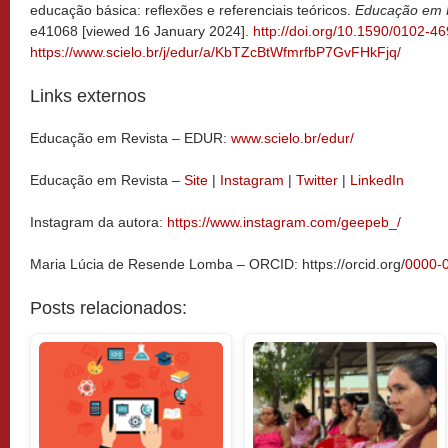
educação básica: reflexões e referenciais teóricos.
Educação em 
e41068 [viewed 16 January 2024].
http://doi.org/10.1590/0102-
https://www.scielo.br/j/edur/a/KbTZcBtWfmrfbP7GvFHkFjq/
Links externos
Educação em Revista – EDUR:
www.scielo.br/edur/
Educação em Revista –
Site
|
Instagram
|
Twitter
|
LinkedIn
Instagram da autora:
https://www.instagram.com/geepeb_/
Maria Lúcia de Resende Lomba – ORCID: https://orcid.org/
0000-
Posts relacionados: