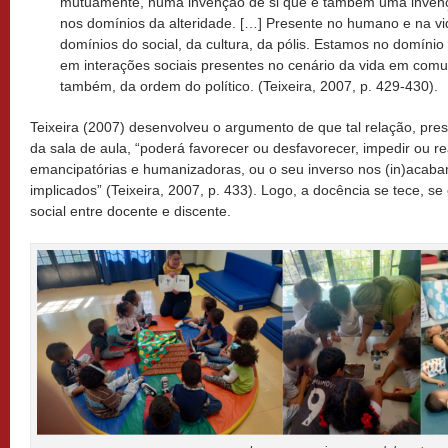
mutuamente, numa invenção de si que é também uma invençã
nos domínios da alteridade. […] Presente no humano e na 
domínios do social, da cultura, da pólis. Estamos no domínio
em interações sociais presentes no cenário da vida em comu
também, da ordem do político. (Teixeira, 2007, p. 429-430).
Teixeira (2007) desenvolveu o argumento de que tal relação, prese
da sala de aula, “poderá favorecer ou desfavorecer, impedir ou re
emancipatórias e humanizadoras, ou o seu inverso nos (in)acabam
implicados” (Teixeira, 2007, p. 433). Logo, a docência se tece, s
social entre docente e discente.