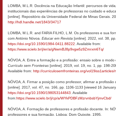
LOMBA, M.L.R.
Docência na Educação Infantil:
percursos de vida
institucionais das experiências de professoras no cuidado e educ
[online]. Repositório da Universidade Federal de Minas Gerais. 2
http://hdl.handle.net/1843/34717
LOMBA, M.L.R. and FARIA FILHO, L.M. Os professores e sua forma
com António Nóvoa.
Educar em Revista
[online]. 2022, vol. 38, p
https://doi.org/10.1590/1984-0411.88222
. Available from:
https://www.scielo.br/j/er/a/gNwmBJ8p9vgw5z9Zmrxm6Tq/
NÓVOA, A. Entre a formação e a profissão: ensaio sobre o modo
Currículo sem Fronteiras
[online]. 2019, vol. 19, no. 1, pp. 198-2
Available from:
http://curriculosemfronteiras.org/vol19iss1articles
NÓVOA, A. Firmar a posição como professor, afirmar a profissão
[online]. 2017, vol. 47, no. 166, pp. 1106-1133 [viewed 16 January
https://doi.org/10.1590/198053144843
. Available
from:
https://www.scielo.br/j/cp/a/WYkPDBFzMzrvnbsbYjmvCbd/
NÓVOA, A. Formação de professores e profissão docente. In: NÓV
professores e sua formação.
Lisboa: Dom Quixote, 1995.