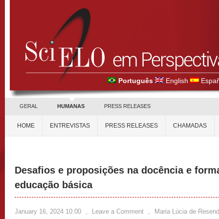
Português
English
Españ
GERAL
HUMANAS
PRESS RELEASES
HOME
ENTREVISTAS
PRESS RELEASES
CHAMADAS
Desafios e proposições na docência e form
educação básica
January 16, 2024 10:00
,
Leave a Comment
,
Maria Lúcia de Resen