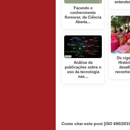
entende
Fazendo o
conhecimento
florescer, da Ciência
Aberta…
Os cig
Análise de
Histór
publicações sobre o
desaf
uso da tecnologia
reconhe
nas…
Como citar este post [ISO 690/2010