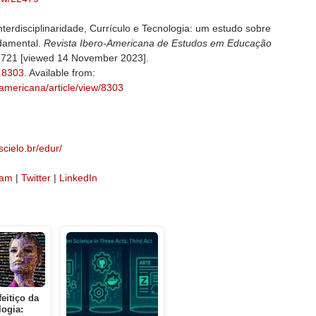
erdisciplinaridade, Currículo e Tecnologia: um estudo sobre
damental.
Revista Ibero-Americana de Estudos em Educação
708-721 [viewed 14 November 2023].
2.8303
. Available from:
roamericana/article/view/8303
cielo.br/edur/
ram
|
Twitter
|
LinkedIn
eitiço da
logia: