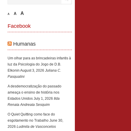
A
A
A
Facebook
Humanas
Um olhar para as brincadeiras infantis à
luz da Psicologia do Jogo de D.B.
Elkonin
August 3, 2026
Juliana C.
Pasqualini
A desdemocratização do passado
ameaça o ensino de história nos
Estados Unidos
July 1, 2026
Ilda
Renata Andreata Sesquim
O Quiet Quitting como face do
esgotamento no Trabalho
June 30,
2026
Ludmila de Vasconcelos