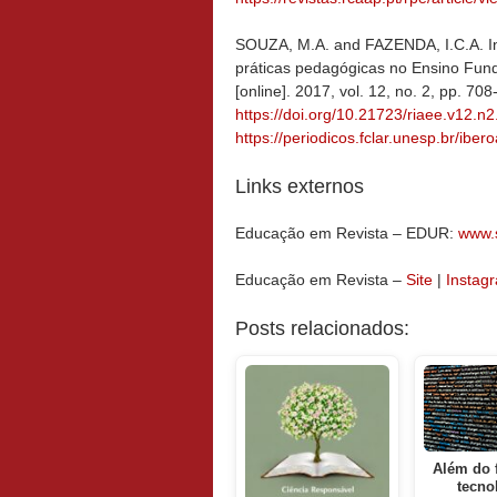
SOUZA, M.A. and FAZENDA, I.C.A. Int
práticas pedagógicas no Ensino Fun
[online]. 2017, vol. 12, no. 2, pp. 
https://doi.org/10.21723/riaee.v12.n
https://periodicos.fclar.unesp.br/ibe
Links externos
Educação em Revista – EDUR:
www.s
Educação em Revista –
Site
|
Instag
Posts relacionados:
Além do f
tecno