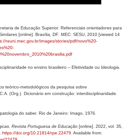
retaria de Educação Superior. Referenciais orientadores para
 Similares [online]. Brasília, DF: MEC: SESU, 2010 [viewed 14
ps://reuni.mec.gov.br/images/stories/pdf/novo%20-
res%20-
0%20novembro_2010%20brasilia.pdf
ciplinaridade no ensino brasileiro – Efetividade ou Ideologia.
os teórico-metodológicos da pesquisa sobre
.C.A. (Org.). Dicionário em construção:
interdisciplinaridade.
 patologia do saber. Rio de Janeiro: Imago, 1976.
gicas.
Revista Portuguesa de Educação
[online]. 2022, vol. 35,
].
https://doi.org/10.21814/rpe.22479
. Available from:
view/22479