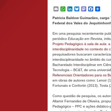
Email
WhatsApp
LinkedIn
Bluesky
Mastodon
Facebook
Share
Patricia Baldow Guimarães, cargo
Federal dos Vales do Jequitinhonh
Em uma pesquisa recentemente publ
periódico
Educação em Revista
, inti
Projeto Pedagógico à sala de aula: a
interdisciplinaridade no contexto do
pesquisadores buscaram caracteriza
interdisciplinaridade no âmbito do cu
Bacharelado Interdisciplinar em Ciên
Tecnologia – BC&T, de uma universi
Referenciais Orientadores para os Ba
em obras de autores como: Lenoir (1
Fortunato e Confortin (2013), Tosta 
Como questão de pesquisa, os autor
Altamir Fernandes de Oliveira, propu
Pedagógico – PPC e ações didático-p