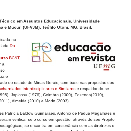
 Técnico em Assuntos Educacionais, Universidade
a e Mucuri (UFVJM), Teófilo Otoni, MG, Brasil.
icada no
tulada
Do
 curso BC&T
,
r a
rso
cia e
dade do estado de Minas Gerais, com base nas propostas dos
charelados Interdisciplinares e Similares
e respaldando-se
998), Japiassu (1976), Coimbra (2000), Fazenda(2010),
(2011), Almeida (2010) e Morin (2003).
es Patricia Baldow Guimarães, Antônio de Pádua Magalhães e
seram verificar se o curso em questão, através do seu Projeto
edagógicas, se encontra em consonância com as diretrizes e