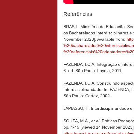
Referências
BRASIL. Ministério da Educação. Sec
os Bacharelados Interdisciplinares e
November 2023]. Available from:
htt
%20bacharelados%20interdisciplina
%20referenciais%20orientadores%2
FAZENDA, I.C.A. Integração e interdis
6. ed. São Paulo: Loyola, 2011.
FAZENDA, I.C.A. Construindo aspect
Interdisciplinaridade. In: FAZENDA, I
São Paulo: Cortez, 2002.
JAPIASSU, H. Interdisciplinaridade e
SOUZA, M.A.,
et al
. Práticas Pedagó
pp. 4-45 [viewed 14 November 2023
https://revistas.rcaap.pt/rpe/article/