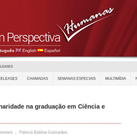
tuguês
English
Español
ELEASES
RELEASES
CHAMADAS
SEMANAS ESPECIAIS
MULTIMÍDIA
inaridade na graduação em Ciência e
omment
,
Patricia Baldow Guimarães