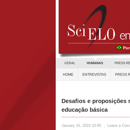
Por
GERAL
HUMANAS
PRESS R
HOME
ENTREVISTAS
PRESS 
Desafios e proposições 
educação básica
January 16, 2024 10:00
,
Leave a Com