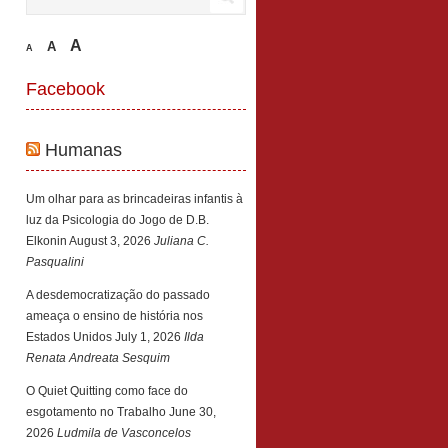
A
A
A
Facebook
Humanas
Um olhar para as brincadeiras infantis à
luz da Psicologia do Jogo de D.B.
Elkonin
August 3, 2026
Juliana C.
Pasqualini
A desdemocratização do passado
ameaça o ensino de história nos
Estados Unidos
July 1, 2026
Ilda
Renata Andreata Sesquim
O Quiet Quitting como face do
esgotamento no Trabalho
June 30,
2026
Ludmila de Vasconcelos