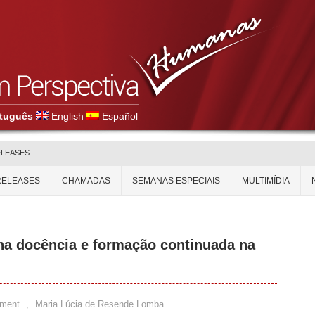
tuguês
English
Español
ELEASES
RELEASES
CHAMADAS
SEMANAS ESPECIAIS
MULTIMÍDIA
na docência e formação continuada na
ment
,
Maria Lúcia de Resende Lomba