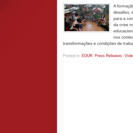
A formaçã
desafios,
para a com
da crise n
educacion
nos contex
transformações e condições de traba
Posted in:
EDUR
,
Press Releases
,
Víde