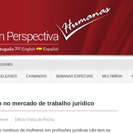
tuguês
English
Español
ELEASES
RELEASES
CHAMADAS
SEMANAS ESPECIAIS
MULTIMÍDIA
 no mercado de trabalho jurídico
ment
,
Délcio Vieira da Rocha
 contínuo de mulheres em profissões jurídicas não tem se