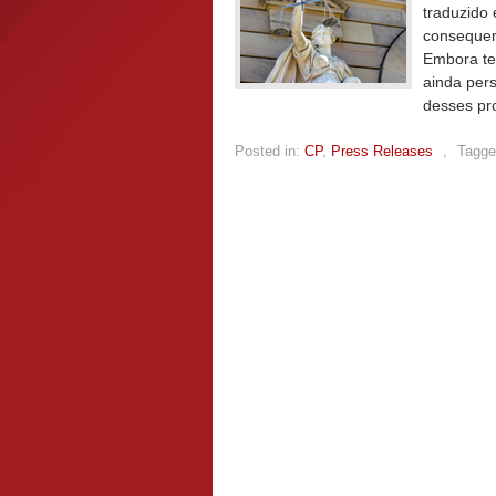
traduzido
consequen
Embora te
ainda pers
desses pro
Posted in:
CP
,
Press Releases
,
Tagge