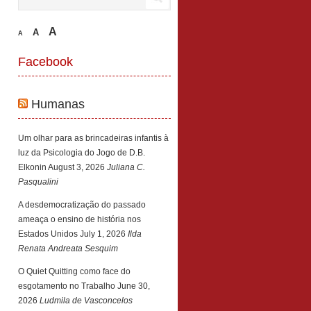
A
A
A
Facebook
Humanas
Um olhar para as brincadeiras infantis à
luz da Psicologia do Jogo de D.B.
Elkonin
August 3, 2026
Juliana C.
Pasqualini
A desdemocratização do passado
ameaça o ensino de história nos
Estados Unidos
July 1, 2026
Ilda
Renata Andreata Sesquim
O Quiet Quitting como face do
esgotamento no Trabalho
June 30,
2026
Ludmila de Vasconcelos