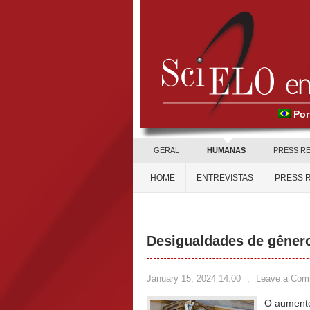
Por
GERAL
HUMANAS
PRESS R
HOME
ENTREVISTAS
PRESS 
Desigualdades de gênero
January 15, 2024 14:00
,
Leave a Com
O aumento