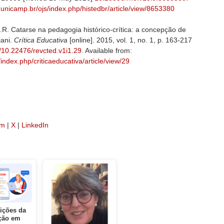
u.unicamp.br/ojs/index.php/histedbr/article/view/8653380
Catarse na pedagogia histórico-crítica: a concepção de
iani.
Crítica Educativa
[online]. 2015, vol. 1, no. 1, p. 163-217
g/10.22476/revcted.v1i1.29
. Available from:
/index.php/criticaeducativa/article/view/29
am
|
X
|
LinkedIn
ições da
ção em