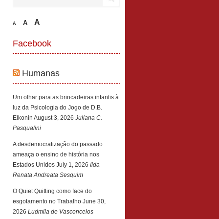
A
A
A
Facebook
Humanas
Um olhar para as brincadeiras infantis à
luz da Psicologia do Jogo de D.B.
Elkonin
August 3, 2026
Juliana C.
Pasqualini
A desdemocratização do passado
ameaça o ensino de história nos
Estados Unidos
July 1, 2026
Ilda
Renata Andreata Sesquim
O Quiet Quitting como face do
esgotamento no Trabalho
June 30,
2026
Ludmila de Vasconcelos