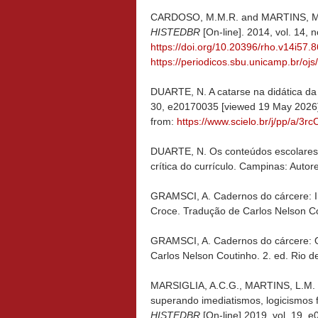
CARDOSO, M.M.R. and MARTINS, M.F.A
HISTEDBR
[On-line]. 2014, vol. 14,
https://doi.org/10.20396/rho.v14i57
https://periodicos.sbu.unicamp.br/ojs
DUARTE, N. A catarse na didática da 
30, e20170035 [viewed 19 May 2026
from:
https://www.scielo.br/j/pp/a
DUARTE, N. Os conteúdos escolares e 
crítica do currículo. Campinas: Auto
GRAMSCI, A. Cadernos do cárcere: Int
Croce. Tradução de Carlos Nelson Cout
GRAMSCI, A. Cadernos do cárcere: Os 
Carlos Nelson Coutinho. 2. ed. Rio de 
MARSIGLIA, A.C.G., MARTINS, L.M. an
superando imediatismos, logicismos 
HISTEDBR
[On-line] 2019, vol. 19,