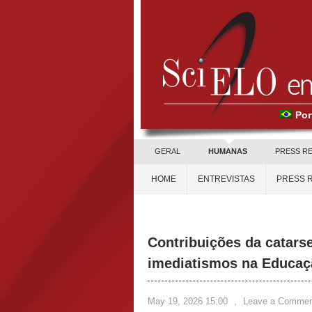
Por
GERAL
HUMANAS
PRESS R
HOME
ENTREVISTAS
PRESS 
Contribuições da catars
imediatismos na Educaç
May 19, 2026 15:00
,
Leave a Commen