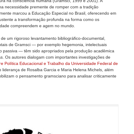
tura na consciência humana (Gramsci, 1999 e 2001). A
 na necessidade premente de romper com a tradição
icamente marcou a Educação Especial no Brasil, oferecendo em
stente a transformação profunda na forma como os
alidade compreendem e agem no mundo.
 de um rigoroso levantamento bibliográfico-documental,
ais de Gramsci — por exemplo hegemonia, intelectuais
ção passiva — têm sido apropriados pela produção acadêmica
das. Os autores dialogam com importantes investigações de
e Política Educacional e Trabalho da Universidade Federal de
iderança de Rosalba Garcia e Maria Helena Michels, além
obilizam o pensamento gramsciano para analisar criticamente