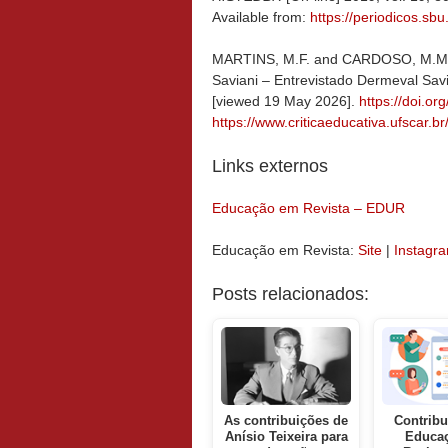
Available from:
https://periodicos.sb
MARTINS, M.F. and CARDOSO, M.M.R. 
Saviani – Entrevistado Dermeval Sav
[viewed 19 May 2026].
https://doi.or
https://www.criticaeducativa.ufscar.br
Links externos
Educação em Revista – EDUR
Educação em Revista:
Site
|
Instagr
Posts relacionados:
As contribuições de
Contribu
Anísio Teixeira para
Educa