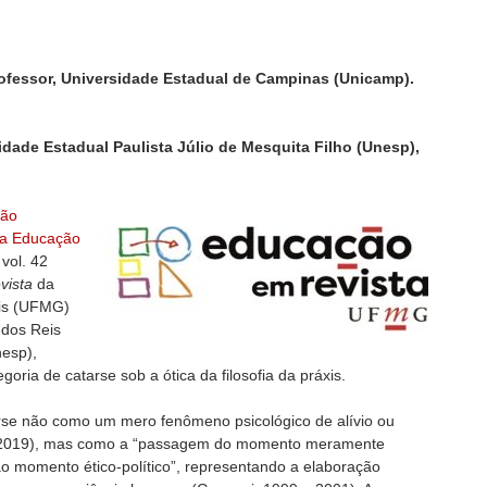
rofessor, Universidade Estadual de Campinas (Unicamp).
idade Estadual Paulista Júlio de Mesquita Filho (Unesp),
ção
 a Educação
vol. 42
vista
da
ais (UFMG)
 dos Reis
nesp),
oria de catarse sob a ótica da filosofia da práxis.
se não como um mero fenômeno psicológico de alívio ou
, 2019), mas como a “passagem do momento meramente
ao momento ético-político”, representando a elaboração