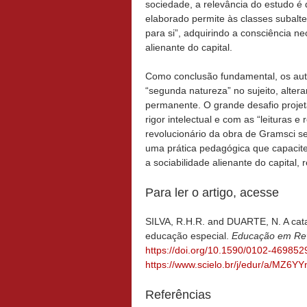
sociedade, a relevância do estudo é
elaborado permite às classes subalte
para si”, adquirindo a consciência nec
alienante do capital.
Como conclusão fundamental, os aut
“segunda natureza” no sujeito, alter
permanente. O grande desafio projet
rigor intelectual e com as “leituras e
revolucionário da obra de Gramsci se
uma prática pedagógica que capacite 
a sociabilidade alienante do capital
Para ler o artigo, acesse
SILVA, R.H.R. and DUARTE, N. A cat
educação especial.
Educação em Rev
https://doi.org/10.1590/0102-469852
https://www.scielo.br/j/edur/a/MZ
Referências