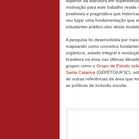
superior da estrutura em superestru
motivação para este trabalho reside
positivista e pragmática que histor
seu lugar uma fundamentação que su
estudantes público-alvo desta mod
A pesquisa foi desenvolvida por meio
mapeando como conceitos fundament
orgânicos, estado integral e revolu
brasileira na área nas últimas déca
grupos como o
Grupo de Estudo sobr
Santa Catarina
(GEPETO/UFSC), sob l
de outras referências da área que m
as políticas de inclusão escolar.