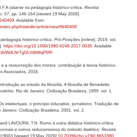
 catarse na pedagogia histórico-crítica
.
Revista
 no. 57, pp. 146-164 [viewed 19 May 2026].
.8640409
. Available from:
/index.php/histedbr/article/view/8640409
pedagogia histórico-crítica.
Pró-Posições
[online]. 2019, vol.
].
https://doi.org/10.1590/1980-6248-2017-0035
. Available
/3rcCdvWdLNrTgDLVdbMqP5R/
a ressurreição dos mortos: contribuição à teoria histórico-
res Associados, 2016.
rodução ao estudo da filosofia. A filosofia de Benedetto
inho. Rio de Janeiro: Civilização Brasileira, 1999. vol. 1.
intelectuais, o princípio educativo, jornalismo. Tradução de
Janeiro: Civilização Brasileira, 2001. vol. 2.
d LAVOURA, T.N. Rumo à outra didática histórico-crítica:
formais e outros reducionismos do método dialético.
Revista
 e019003 [viewed 19 May 2026]
10.20396/rho.v19i0.8653380
.