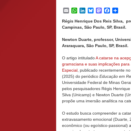
Email
WhatsApp
LinkedIn
Bluesky
Mastodon
Facebook
Share
Régis Henrique Dos Reis Silva, p
Campinas, São Paulo, SP, Brasil.
Newton Duarte, professor, Univers
Araraquara, São Paulo, SP, Brasil.
O artigo intitulado
A catarse na acep
gramsciana e suas implicações para
Especial
, publicado recentemente no 
(2025) do periódico
Educação em Re
Universidade Federal de Minas Ger
pelos pesquisadores Régis Henrique
Silva (Unicamp) e Newton Duarte (U
propõe uma imersão analítica na categ
O estudo busca compreender a catar
extravasamento emocional (Duarte
econômico (ou egoístico-passional) 