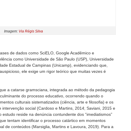
Imagem:
Via Régis Silva
bases de dados como SciELO, Google Acadêmico e
celência como Universidade de São Paulo (USP), Universidade
idade Estadual de Campinas (Unicamp), evidenciando que,
uspicioso, ele exige um rigor teórico que muitas vezes é
.
que a catarse gramsciana, integrada ao método da pedagogia
to culminante do processo educativo, ocorrendo quando o
entos culturais sistematizados (ciência, arte e filosofia) e os
 intervenção social (Cardoso e Martins, 2014; Saviani, 2015 e
do estudo reside na denúncia contundente dos “imediatismos”
 que tentam identificar o processo catártico em momentos
bal de conteúdos (Marsiglia, Martins e Lavoura, 2019). Para a