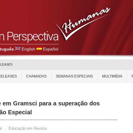
tuguês
English
Español
ELEASES
RELEASES
CHAMADAS
SEMANAS ESPECIAIS
MULTIMÍDIA
e em Gramsci para a superação dos
ão Especial
t
,
Educação em Revista