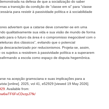
 demonstrada na defesa de que a socialização do saber
rnas a transição da condição de “classe em si” para “classe
essária para resistir à passividade política e à sociabilidade
ores advertem que a catarse deve converter-se em uma
ando qualitativamente sua vida e sua visão de mundo de forma
ado para o futuro da área é o compromisso inegociável com o
 releituras dos clássicos”, evitando que o potencial
ja descaracterizado por reducionismos. Projeta-se, assim,
os sujeitos a resistirem à passividade política e a superarem
, reafirmando a escola como espaço de disputa hegemônica.
arse na acepção gramsciana e suas implicações para a
ista
[online]. 2025, vol 41, e52929 [viewed 19 May 2026].
929
. Available from:
6YYnw6wTF6FvCDvzpJ7fk/