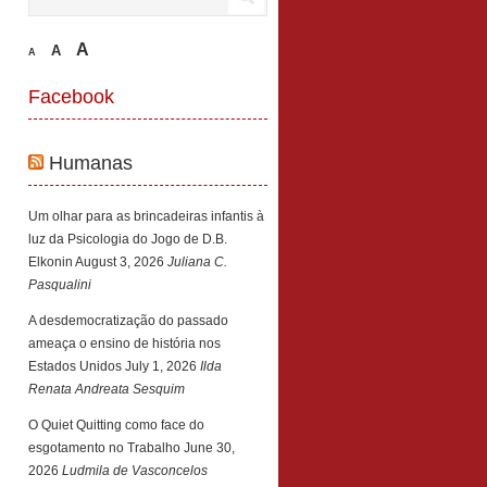
A
A
A
Facebook
Humanas
Um olhar para as brincadeiras infantis à
luz da Psicologia do Jogo de D.B.
Elkonin
August 3, 2026
Juliana C.
Pasqualini
A desdemocratização do passado
ameaça o ensino de história nos
Estados Unidos
July 1, 2026
Ilda
Renata Andreata Sesquim
O Quiet Quitting como face do
esgotamento no Trabalho
June 30,
2026
Ludmila de Vasconcelos