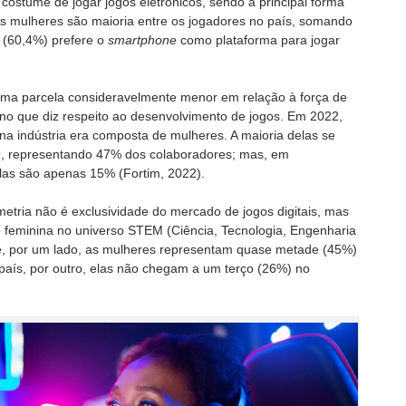
 costume de jogar jogos eletrônicos, sendo a principal forma
As mulheres são maioria entre os jogadores no país, somando
s (60,4%) prefere o
smartphone
como plataforma para jogar
uma parcela consideravelmente menor em relação à força de
e no que diz respeito ao desenvolvimento de jogos. Em 2022,
na indústria era composta de mulheres. A maioria delas se
n
, representando 47% dos colaboradores; mas, em
las são apenas 15% (Fortim, 2022).
etria não é exclusividade do mercado de jogos digitais, mas
 feminina no universo STEM (Ciência, Tecnologia, Engenharia
Se, por um lado, as mulheres representam quase metade (45%)
 país, por outro, elas não chegam a um terço (26%) no