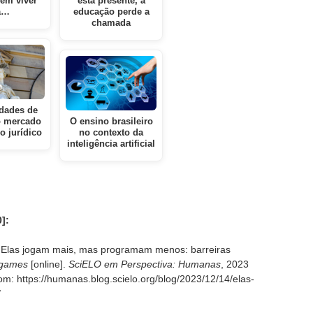
bem viver”
está presente, a
a…
educação perde a
chamada
dades de
o mercado
O ensino brasileiro
o jurídico
no contexto da
inteligência artificial
]:
Elas jogam mais, mas programam menos: barreiras
games
[online].
SciELO em Perspectiva: Humanas
, 2023
rom: https://humanas.blog.scielo.org/blog/2023/12/14/elas-
/