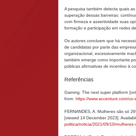
A pesquisa também detecta quais as 
superação dessas barreiras: contínu
com firmeza e assertividade suas opi
formação e participação em redes de
Os autores concluem que há necessid
de candidatas por parte das empresa
organizacional, excessivamente mach
também emerge como importante pont
públicas afirmativas de incentivo à 
Referências
Gaming: The next super platform [on
from:
https://www.accenture.com/us-e
FERNANDES, A. Mulheres são só 26% e
[viewed 14 December 2023]. Availab
politica/noticia/2021/09/10/mulheres