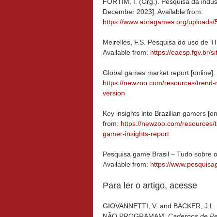
FORTIM, I. (Org.). Pesquisa da indús
December 2023]. Available from:
https://www.abragames.org/uploads/
Meirelles, F.S. Pesquisa do uso de 
Available from:
https://eaesp.fgv.br/s
Global games market report [online]
https://newzoo.com/resources/trend-
version
Key insights into Brazilian gamers [
from:
https://newzoo.com/resources/t
gamer-insights-report
Pesquisa game Brasil – Tudo sobre o
Available from:
https://www.pesquisa
Para ler o artigo, acesse
GIOVANNETTI, V. and BACKER, J.L.
NÃO PROGRAMAM.
Cadernos de Pe