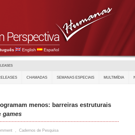
tuguês
English
Español
ELEASES
RELEASES
CHAMADAS
SEMANAS ESPECIAIS
MULTIMÍDIA
ogramam menos: barreiras estruturais
e
games
omment
,
Cadernos de Pesquisa