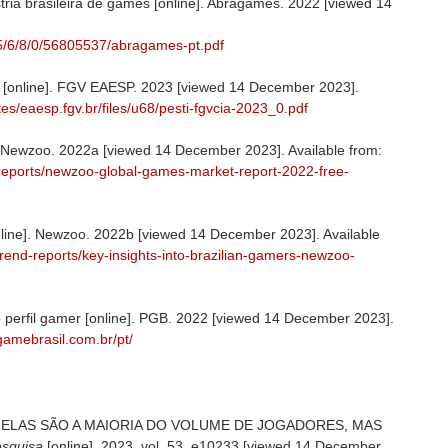
tria brasileira de games [online]. Abragames. 2022 [viewed 14
5/6/8/0/56805537/abragames-pt.pdf
TI [online]. FGV EAESP. 2023 [viewed 14 December 2023].
ites/eaesp.fgv.br/files/u68/pesti-fgvcia-2023_0.pdf
. Newzoo. 2022a [viewed 14 December 2023]. Available from:
reports/newzoo-global-games-market-report-2022-free-
online]. Newzoo. 2022b [viewed 14 December 2023]. Available
rend-reports/key-insights-into-brazilian-gamers-newzoo-
 perfil gamer [online]. PGB. 2022 [viewed 14 December 2023].
gamebrasil.com.br/pt/
ELAS SÃO A MAIORIA DO VOLUME DE JOGADORES, MAS
squisa
[online]. 2023, vol. 53, e10233 [viewed 14 December