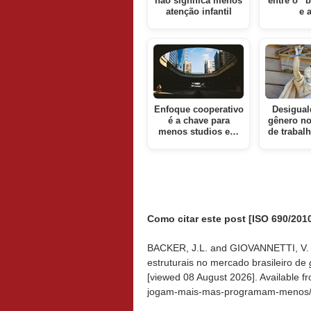
não significa menos
entre o “
atenção infantil
e 
Enfoque cooperativo
Desigual
é a chave para
gênero n
menos studios e…
de trabalh
Como citar este post [ISO 690/2010
BACKER, J.L. and GIOVANNETTI, V. 
estruturais no mercado brasileiro de
[viewed
08 August 2026]. Available f
jogam-mais-mas-programam-menos