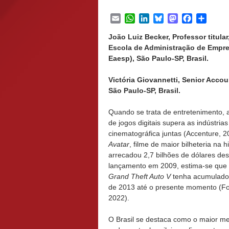
Email
WhatsApp
LinkedIn
Bluesky
Mastodon
Facebook
Share
João Luiz Becker, Professor titul
Escola de Administração de Empr
Eaesp), São Paulo-SP, Brasil.
Victória Giovannetti, Senior Acc
São Paulo-SP, Brasil.
Quando se trata de entretenimento, a
de jogos digitais supera as indústrias
cinematográfica juntas (Accenture, 2
Avatar
, filme de maior bilheteria na hi
arrecadou 2,7 bilhões de dólares de
lançamento em 2009, estima-se que 
Grand Theft Auto V
tenha acumulado 
de 2013 até o presente momento (Fo
2022).
O Brasil se destaca como o maior me