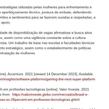
estratégias utilizadas pelas mulheres para enfrentamento e
o aperfeiçoamento técnico, postura de embate, defendendo
niões e sentimentos para se fazerem ouvidas e respeitadas, e
 apoio.
ade de disponibilização de vagas afirmativas e busca ativa
s, assim como uma vigilância constante sobre a cultura
ista. Um trabalho de base nas escolas e faculdades técnicas
o estratégico, assim como o estabelecimento de políticas
contratação de mulheres.
line]. Accenture. 2021 [viewed 14 December 2023]. Available
n/insights/software-platforms/gaming-the-next-super-platform
m profissões tecnológicas [online]. Valor Investe. 2021
le from:
https://valorinveste.globo.com/mercados/brasil-e-
-sao-so-26percent-em-profissoes-tecnologicas.ghtml