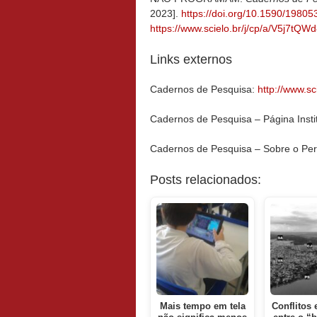
2023].
https://doi.org/10.1590/1980
https://www.scielo.br/j/cp/a/V5j7t
Links externos
Cadernos de Pesquisa:
http://www.sc
Cadernos de Pesquisa – Página Insti
Cadernos de Pesquisa – Sobre o Per
Posts relacionados:
Mais tempo em tela
Conflitos 