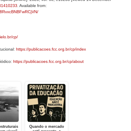
531410233
. Available from:
QWd8RvxcBNBFwRCjVN/
ielo.br/cp/
tucional:
https://publicacoes.fcc.org.br/cp/index
iódico:
https://publicacoes.fcc.org.br/cp/about
estruturais
Quando o mercado