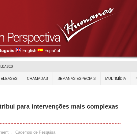
tuguês
English
Español
ELEASES
RELEASES
CHAMADAS
SEMANAS ESPECIAIS
MULTIMÍDIA
ribui para intervenções mais complexas
ment
,
Cadernos de Pesquisa