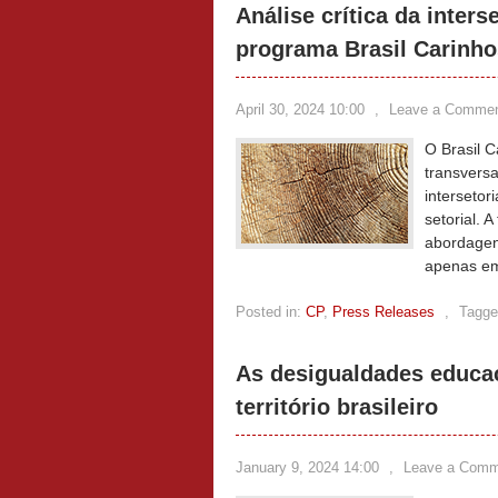
Análise crítica da inters
programa Brasil Carinh
April 30, 2024 10:00
,
Leave a Comme
O Brasil C
transvers
intersetor
setorial. 
abordagen
apenas e
Posted in:
CP
,
Press Releases
,
Tagge
As desigualdades educac
território brasileiro
January 9, 2024 14:00
,
Leave a Comm