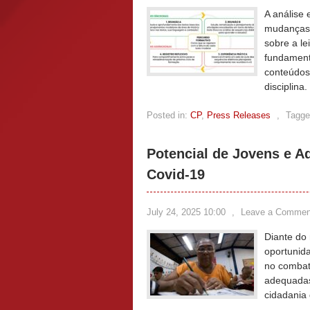
A análise 
mudanças 
sobre a le
fundament
conteúdos
disciplina.
Posted in:
CP
,
Press Releases
,
Tagge
Potencial de Jovens e A
Covid-19
July 24, 2025 10:00
,
Leave a Commen
Diante do
oportunida
no comba
adequadas
cidadania