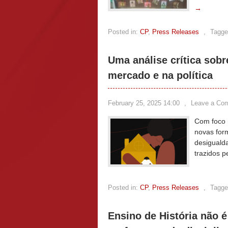
→
Posted in:
CP
,
Press Releases
,
Tagge
Uma análise crítica sob
mercado e na política
February 25, 2025 14:00
,
Leave a Co
Com foco 
novas for
desigualda
trazidos p
Posted in:
CP
,
Press Releases
,
Tagge
Ensino de História não é