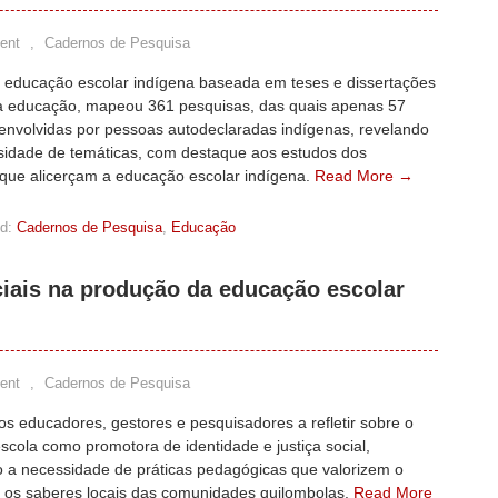
ent
,
Cadernos de Pesquisa
a educação escolar indígena baseada em teses e dissertações
a educação, mapeou 361 pesquisas, das quais apenas 57
envolvidas por pessoas autodeclaradas indígenas, revelando
sidade de temáticas, com destaque aos estudos dos
 que alicerçam a educação escolar indígena.
Read More →
d:
Cadernos de Pesquisa
,
Educação
ciais na produção da educação escolar
ent
,
Cadernos de Pesquisa
s educadores, gestores e pesquisadores a refletir sobre o
scola como promotora de identidade e justiça social,
o a necessidade de práticas pedagógicas que valorizem o
e os saberes locais das comunidades quilombolas.
Read More