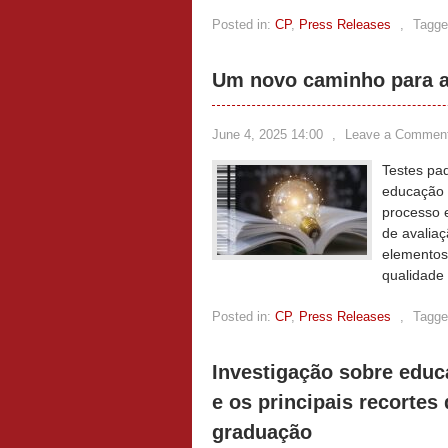
Posted in:
CP
,
Press Releases
,
Tagge
Um novo caminho para a
June 4, 2025 14:00
,
Leave a Commen
Testes pa
educação 
processo e
de avalia
elementos
qualidade
Posted in:
CP
,
Press Releases
,
Tagge
Investigação sobre educ
e os principais recortes
graduação