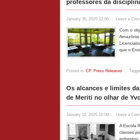
professores da discipli
January 30, 2025 12:00
,
Leave a Com
Com o obje
Amazônia b
Licenciatu
que o Ens
Posted in:
CP
,
Press Releases
,
Tagge
Os alcances e limites d
de Meriti no olhar de Y
January 10, 2025 10:00
,
Leave a Com
A Escola R
classes p
enfrentou 