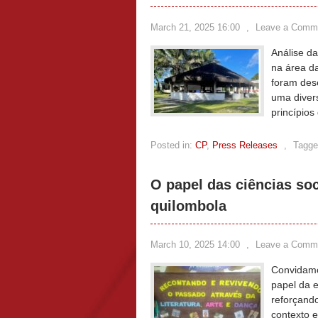
March 21, 2025 16:00
,
Leave a Comm
Análise d
na área d
foram des
uma diver
princípios
Posted in:
CP
,
Press Releases
,
Tagge
O papel das ciências so
quilombola
March 10, 2025 14:00
,
Leave a Comm
Convidamo
papel da e
reforçand
contexto 