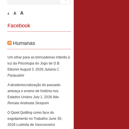
A
A
A
Facebook
Humanas
Um olhar para as brincadeiras infantis à
luz da Psicologia do Jogo de D.B.
Elkonin
August 3, 2026
Juliana C.
Pasqualini
A desdemocratização do passado
ameaça o ensino de história nos
Estados Unidos
July 1, 2026
Ilda
Renata Andreata Sesquim
O Quiet Quitting como face do
esgotamento no Trabalho
June 30,
2026
Ludmila de Vasconcelos