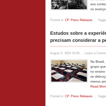
aos conte
os avanços
Posted in:
CP
,
Press Releases
,
Tagge
Estudos sobre a experiê
precisam considerar a p
August 5, 2024 10:00
,
Leave a Comm
No Brasil,
grupo que
no ensino
se debruç
menos ain
Read Mor
Posted in:
CP
,
Press Releases
,
Tagge