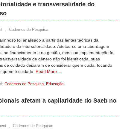
etorialidade e transversalidade do
oso
nt
,
Cadernos de Pesquisa
arinhoso foi analisado a partir das lentes teóricas da
alidade e da intersetorialidade. Adotou-se uma abordagem
ial no financiamento e na gestão, mas sua implementação foi
A transversalidade de gênero não foi identificada, suas
s de cuidado deixaram de considerar quem cuida, focando
m quem é cuidado.
Read More →
d:
Cadernos de Pesquisa
,
Educação
ionais afetam a capilaridade do Saeb no
ent
,
Cadernos de Pesquisa