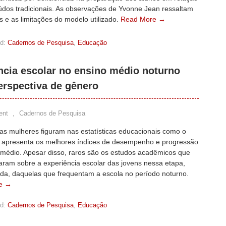
údos tradicionais. As observações de Yvonne Jean ressaltam
 e as limitações do modelo utilizado.
Read More →
d:
Cadernos de Pesquisa
,
Educação
ncia escolar no ensino médio noturno
erspectiva de gênero
ent
,
Cadernos de Pesquisa
 as mulheres figuram nas estatísticas educacionais como o
 apresenta os melhores índices de desempenho e progressão
 médio. Apesar disso, raros são os estudos acadêmicos que
aram sobre a experiência escolar das jovens nessa etapa,
da, daquelas que frequentam a escola no período noturno.
e →
d:
Cadernos de Pesquisa
,
Educação