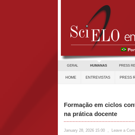
Por
GERAL
HUMANAS
PRESS R
HOME
ENTREVISTAS
PRESS 
Formação em ciclos cont
na prática docente
January 28, 2026 15:00
,
Leave a Com