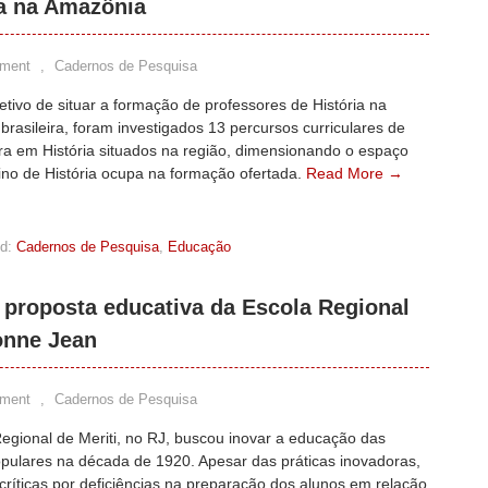
na na Amazônia
ment
,
Cadernos de Pesquisa
tivo de situar a formação de professores de História na
rasileira, foram investigados 13 percursos curriculares de
ra em História situados na região, dimensionando o espaço
ino de História ocupa na formação ofertada.
Read More →
d:
Cadernos de Pesquisa
,
Educação
a proposta educativa da Escola Regional
vonne Jean
ment
,
Cadernos de Pesquisa
egional de Meriti, no RJ, buscou inovar a educação das
opulares na década de 1920. Apesar das práticas inovadoras,
críticas por deficiências na preparação dos alunos em relação