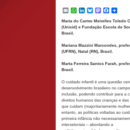
Email
WhatsApp
LinkedIn
Bluesky
Mastodon
Facebook
Share
Maria do Carmo Meirelles Toledo C
(Unicid) e Fundação Escola de Soc
Brasil.
Mariana Mazzini Marcondes, profe
(UFRN), Natal (RN), Brasil.
Marta Ferreira Santos Farah, prof
Brasil.
O cuidado infantil é uma questão cen
desenvolvimento brasileiro no campo
inclusão, podendo contribuir para a 
direitos humanos das crianças e das
que cuidam (majoritariamente mulhe
entanto, as políticas voltadas ao cui
primeira infância não necessariamen
intersetoriais – abordando a