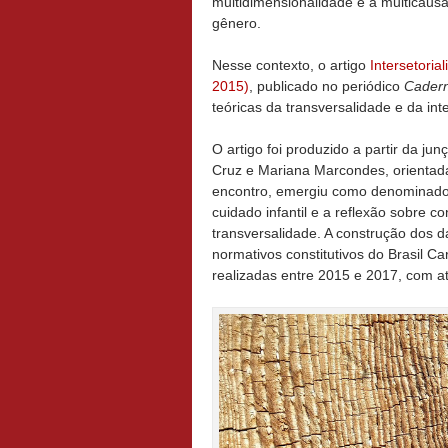
multidimensionalidade e a multicaus
gênero.
Nesse contexto, o artigo
Intersetoria
2015)
, publicado no periódico
Cadern
teóricas da transversalidade e da in
O artigo foi produzido a partir da j
Cruz e Mariana Marcondes, orientad
encontro, emergiu como denominador
cuidado infantil e a reflexão sobre co
transversalidade. A construção dos d
normativos constitutivos do Brasil C
realizadas entre 2015 e 2017, com a