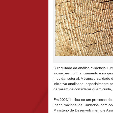
O resultado da análise evidenciou u
inovações no financiamento e na ge
medida, setorial. A transversalidad
iniciativa analisada, especialmente 
deixaram de considerar quem cuida,
Em 2023, iniciou-se um processo de
Plano Nacional de Cuidados, com coo
Ministério de Desenvolvimento e Ass