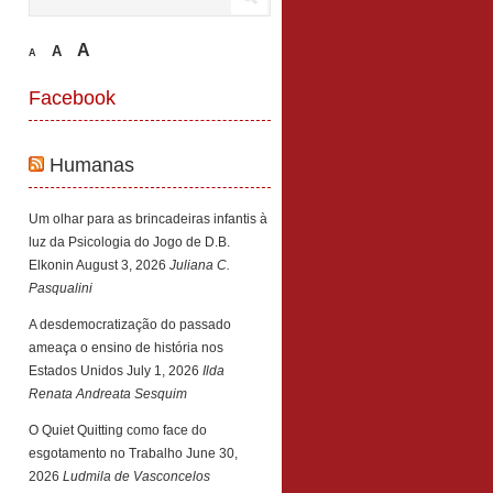
A
A
A
Facebook
Humanas
Um olhar para as brincadeiras infantis à
luz da Psicologia do Jogo de D.B.
Elkonin
August 3, 2026
Juliana C.
Pasqualini
A desdemocratização do passado
ameaça o ensino de história nos
Estados Unidos
July 1, 2026
Ilda
Renata Andreata Sesquim
O Quiet Quitting como face do
esgotamento no Trabalho
June 30,
2026
Ludmila de Vasconcelos