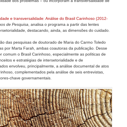
alidade dos problemas – ou incorporam a transversalidade de
lidade e transversalidade: Análise do Brasil Carinhoso (2012-
os de Pesquisa
, analisa o programa a partir das lentes
tersetorialidade, destacando, ainda, as dimensões do cuidado.
unção das pesquisas de doutorado de Maria do Carmo Toledo
as por Marta Farah, ambas coautoras da publicação. Desse
 comum o Brasil Carinhoso, especialmente as políticas de
nceitos e estratégias de intersetorialidade e de
ados envolveu, principalmente, a análise documental de atos
arinhoso, complementados pela análise de seis entrevistas,
tores-chave governamentais.