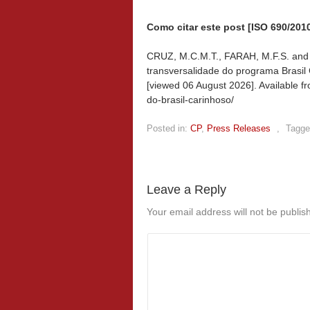
Como citar este post [ISO 690/2010
CRUZ, M.C.M.T., FARAH, M.F.S. and 
transversalidade do programa Brasil 
[viewed
06 August 2026]. Available f
do-brasil-carinhoso/
Posted in:
CP
,
Press Releases
,
Tagge
Leave a Reply
Your email address will not be publis