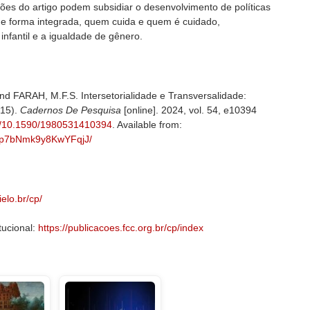
ões do artigo podem subsidiar o desenvolvimento de políticas
 de forma integrada, quem cuida e quem é cuidado,
infantil e a igualdade de gênero.
 FARAH, M.F.S. Intersetorialidade e Transversalidade:
015).
Cadernos De Pesquisa
[online]. 2024, vol. 54, e10394
rg/10.1590/1980531410394
. Available from:
qWkp7bNmk9y8KwYFqjJ/
ielo.br/cp/
tucional:
https://publicacoes.fcc.org.br/cp/index