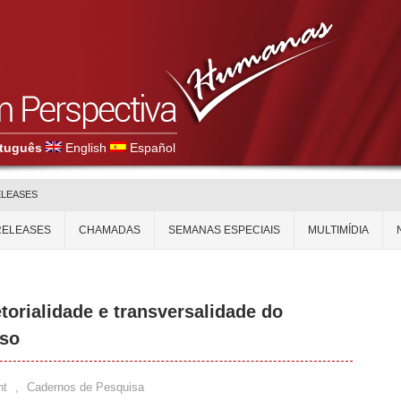
tuguês
English
Español
ELEASES
RELEASES
CHAMADAS
SEMANAS ESPECIAIS
MULTIMÍDIA
etorialidade e transversalidade do
oso
nt
,
Cadernos de Pesquisa