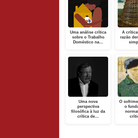
Uma análise crítica
A crític
sobre o Trabalho
razão de
Doméstico na…
simp
Uma nova
O sofrime
perspectiva
o fund
filosófica à luz da
normat
crítica de…
crít