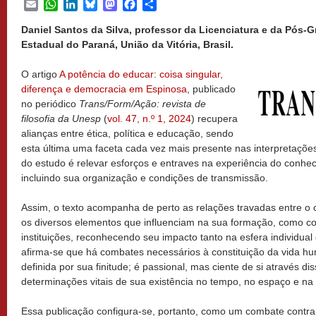
Email
WhatsApp
LinkedIn
Bluesky
Mastodon
Facebook
Share
Daniel Santos da Silva, professor da Licenciatura e da Pós-
Estadual do Paraná, União da Vitória, Brasil.
O artigo
A potência do educar: coisa singular,
diferença e democracia em Espinosa
, publicado
no periódico
Trans/Form/Ação: revista de
filosofia da Unesp
(
vol. 47, n.º 1, 2024
) recupera
alianças entre ética, política e educação, sendo
esta última uma faceta cada vez mais presente nas interpretações
do estudo é relevar esforços e entraves na experiência do conhe
incluindo sua organização e condições de transmissão.
Assim, o texto acompanha de perto as relações travadas entre o 
os diversos elementos que influenciam na sua formação, como co
instituições, reconhecendo seu impacto tanto na esfera individual 
afirma-se que há combates necessários à constituição da vida hu
definida por sua finitude; é passional, mas ciente de si através di
determinações vitais de sua existência no tempo, no espaço e na 
Essa publicação configura-se, portanto, como um combate contr