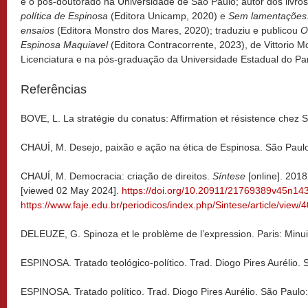
e o pós-doutorado na Universidade de São Paulo; autor dos livro
política de Espinosa
(Editora Unicamp, 2020)
e
Sem lamentações: 
ensaios
(Editora Monstro dos Mares, 2020); traduziu e publicou
O
Espinosa Maquiavel
(Editora Contracorrente, 2023), de Vittorio Mo
Licenciatura e na pós-graduação da Universidade Estadual do 
Referências
BOVE, L. La stratégie du conatus: Affirmation et résistence chez Sp
CHAUÍ, M. Desejo, paixão e ação na ética de Espinosa. São Paul
CHAUÍ, M. Democracia: criação de direitos.
Síntese
[online]. 2018
[viewed 02 May 2024].
https://doi.org/10.20911/21769389v45n1
https://www.faje.edu.br/periodicos/index.php/Sintese/article/view/
DELEUZE, G. Spinoza et le problème de l’expression. Paris: Minui
ESPINOSA. Tratado teológico-político. Trad. Diogo Pires Aurélio. 
ESPINOSA. Tratado político. Trad. Diogo Pires Aurélio. São Paulo