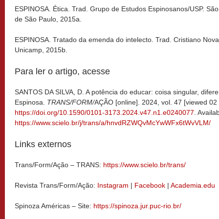
ESPINOSA. Ética. Trad. Grupo de Estudos Espinosanos/USP. São 
de São Paulo, 2015a.
ESPINOSA. Tratado da emenda do intelecto. Trad. Cristiano No
Unicamp, 2015b.
Para ler o artigo, acesse
SANTOS DA SILVA, D. A potência do educar: coisa singular, dife
Espinosa.
TRANS/FORM/
AÇÃO [online]. 2024, vol. 47 [viewed 0
https://doi.org/10.1590/0101-3173.2024.v47.n1.e0240077
. Availa
https://www.scielo.br/j/trans/a/hnvdRZWQvMcYwWFx6tWvVLM/
Links externos
Trans/Form/Ação – TRANS:
https://www.scielo.br/trans/
Revista Trans/Form/Ação:
Instagram
|
Facebook
|
Academia.edu
Spinoza Américas – Site:
https://spinoza.jur.puc-rio.br/