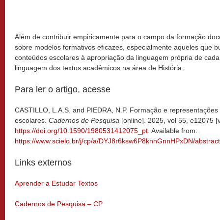
Além de contribuir empiricamente para o campo da formação doce
sobre modelos formativos eficazes, especialmente aqueles que b
conteúdos escolares à apropriação da linguagem própria de cada 
linguagem dos textos acadêmicos na área de História.
Para ler o artigo, acesse
CASTILLO, L.A.S. and PIEDRA, N.P. Formação e representações da
escolares.
Cadernos de Pesquisa
[online]. 2025, vol 55, e12075 
https://doi.org/10.1590/1980531412075_pt
. Available from:
https://www.scielo.br/j/cp/a/DYJ8r6ksw6P8knnGnnHPxDN/abstract
Links externos
Aprender a Estudar Textos
Cadernos de Pesquisa – CP