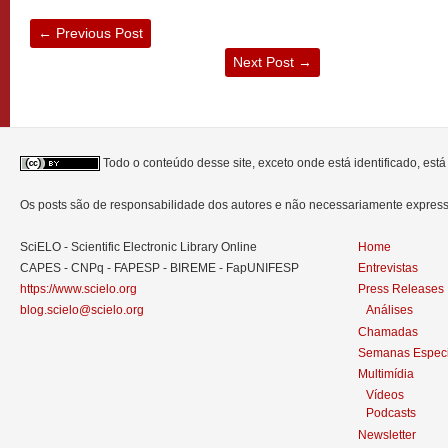
←
Previous Post
Next Post
→
Todo o conteúdo desse site, exceto onde está identificado, est
Os posts são de responsabilidade dos autores e não necessariamente expre
SciELO - Scientific Electronic Library Online
Home
CAPES - CNPq - FAPESP - BIREME - FapUNIFESP
Entrevistas
https://www.scielo.org
Press Releases
blog.scielo@scielo.org
Análises
Chamadas
Semanas Especi
Multimídia
Vídeos
Podcasts
Newsletter