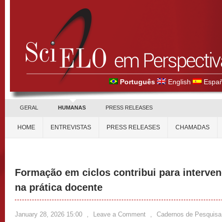
Português
English
Españ
GERAL
HUMANAS
PRESS RELEASES
HOME
ENTREVISTAS
PRESS RELEASES
CHAMADAS
Formação em ciclos contribui para interv
na prática docente
January 28, 2026 15:00
,
Leave a Comment
,
Cadernos de Pesquisa