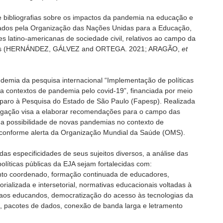
 bibliografias sobre os impactos da pandemia na educação e
cados pela Organização das Nações Unidas para a Educação,
es latino-americanas de sociedade civil, relativos ao campo da
tos (HERNÁNDEZ, GÁLVEZ and ORTEGA. 2021; ARAGÃO,
et
ndemia da pesquisa internacional “Implementação de políticas
 a contextos de pandemia pelo covid-19”, financiada por meio
mparo à Pesquisa do Estado de São Paulo (Fapesp). Realizada
estigação visa a elaborar recomendações para o campo das
o a possibilidade de novas pandemias no contexto de
 conforme alerta da Organização Mundial da Saúde (OMS).
s especificidades de seus sujeitos diversos, a análise das
olíticas públicas da EJA sejam fortalecidas com:
to coordenado, formação continuada de educadores,
itorializada e intersetorial, normativas educacionais voltadas à
aos educandos, democratização do acesso às tecnologias da
, pacotes de dados, conexão de banda larga e letramento