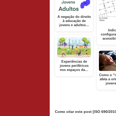
A negação do direito
à educação de
jovens e adultos…
Indi
configura
acessib
Experiências de
jovens periféricos
nos espaços da…
Como o “i
afeta a or
joven
Como citar este post [ISO 690/2010