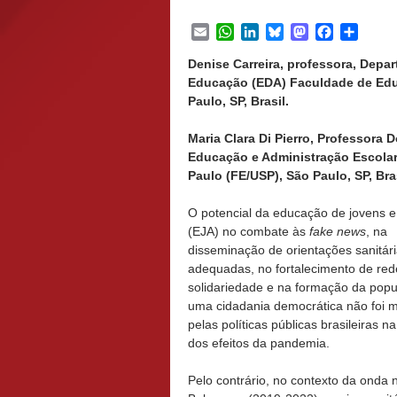
Email
WhatsApp
LinkedIn
Bluesky
Mastodon
Facebook
Share
Denise Carreira, professora, Dep
Educação (EDA) Faculdade de Edu
Paulo, SP, Brasil.
Maria Clara Di Pierro, Professor
Educação e Administração Escolar
Paulo (FE/USP), São Paulo, SP, Bra
O potencial da educação de jovens e
(EJA) no combate às
fake news
, na
disseminação de orientações sanitár
adequadas, no fortalecimento de red
solidariedade e na formação da pop
uma cidadania democrática não foi m
pelas políticas públicas brasileiras n
dos efeitos da pandemia.
Pelo contrário, no contexto da onda