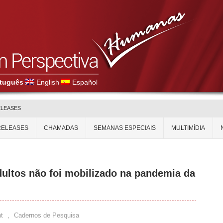
tuguês
English
Español
ELEASES
RELEASES
CHAMADAS
SEMANAS ESPECIAIS
MULTIMÍDIA
dultos não foi mobilizado na pandemia da
t
,
Cadernos de Pesquisa