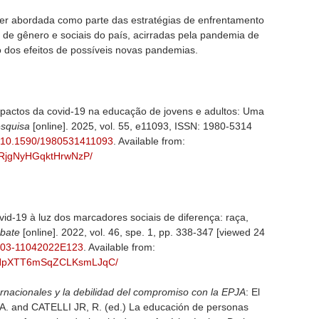
ser abordada como parte das estratégias de enfrentamento
 de gênero e sociais do país, acirradas pela pandemia de
o dos efeitos de possíveis novas pandemias.
actos da covid-19 na educação de jovens e adultos: Uma
esquisa
[online]. 2025, vol. 55, e11093, ISSN: 1980-5314
rg/10.1590/1980531411093
. Available from:
BQRjgNyHGqktHrwNzP/
vid-19 à luz dos marcadores sociais de diferença: raça,
ebate
[online]. 2022, vol. 46, spe. 1, pp. 338-347 [viewed 24
/0103-11042022E123
. Available from:
5MWHpXTT6mSqZCLKsmLJqC/
rnacionales y la debilidad del compromiso con la EPJA
: El
. and CATELLI JR, R. (ed.) La educación de personas