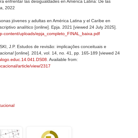
ra enfrentar las desigualdades en América Latina: De las
da, 2022
sonas jóvenes y adultas en América Latina y el Caribe en
iptivo analítico [online]. Epja. 2021 [viewed 24 July 2025].
/wp-content/uploads/epja_completo_FINAL_baixa.pdf
J.P. Estudos de revisão: implicações conceituais e
cacional
[online]. 2014, vol. 14, no. 41, pp. 165-189 [viewed 24
dialogo.educ.14.041.DS08
. Available from:
ucacional/article/view/2317
tucional