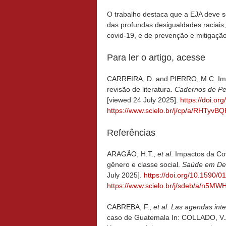
O trabalho destaca que a EJA deve 
das profundas desigualdades raciais,
covid-19, e de prevenção e mitigaçã
Para ler o artigo, acesse
CARREIRA, D. and PIERRO, M.C. Imp
revisão de literatura.
Cadernos de P
[viewed 24 July 2025].
https://doi.o
https://www.scielo.br/j/cp/a/RHTyv
Referências
ARAGÃO, H.T.,
et al
. Impactos da Co
gênero e classe social.
Saúde em D
July 2025].
https://doi.org/10.1590
https://www.scielo.br/j/sdeb/a/n
CABREBA, F.,
et al
.
Las agendas inte
caso de Guatemala In: COLLADO, V.A