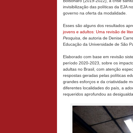
Bolsonaro (2019-2022), a crise sani
invisibilização das políticas da EJA 
governo na oferta da modalidade.
Esses são alguns dos resultados apr
jovens e adultos: Uma revisão de lite
Pesquisa
, de autoria de Denise Carr
Educação da Universidade de São P
Elaborado com base em revisão siste
período 2020-2023, sobre os impact
adultas no Brasil, com atenção espec
respostas geradas pelas políticas e
grandes esforços e da criatividade 
diferentes localidades do país, a a
requeridos aprofundou as desigualda