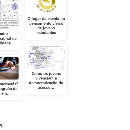
O lugar da escola no
pensamento cívico
de jovens
estudantes
cador
cional de
ilidade…
Como os jovens
vivenciam a
democratização do
nternetês”
acesso…
tografia de
s em…
]: