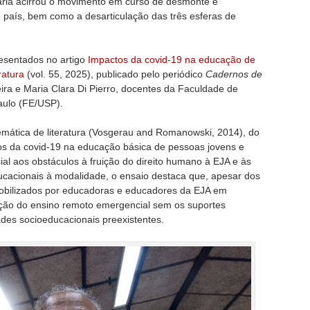
tária acirrou o movimento em curso de desmonte e
no país, bem como a desarticulação das três esferas de
esentados no artigo
Impactos da covid-19 na educação de
ratura
(vol. 55, 2025), publicado pelo periódico
Cadernos de
eira e Maria Clara Di Pierro, docentes da Faculdade de
aulo (FE/USP).
mática de literatura (Vosgerau and Romanowski, 2014), do
os da covid-19 na educação básica de pessoas jovens e
ial aos obstáculos à fruição do direito humano à EJA e às
ducacionais à modalidade, o ensaio destaca que, apesar dos
mobilizados por educadoras e educadores da EJA em
doção do ensino remoto emergencial sem os suportes
des socioeducacionais preexistentes.