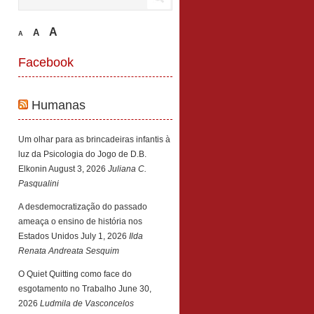
A
A
A
Facebook
Humanas
Um olhar para as brincadeiras infantis à
luz da Psicologia do Jogo de D.B.
Elkonin
August 3, 2026
Juliana C.
Pasqualini
A desdemocratização do passado
ameaça o ensino de história nos
Estados Unidos
July 1, 2026
Ilda
Renata Andreata Sesquim
O Quiet Quitting como face do
esgotamento no Trabalho
June 30,
2026
Ludmila de Vasconcelos