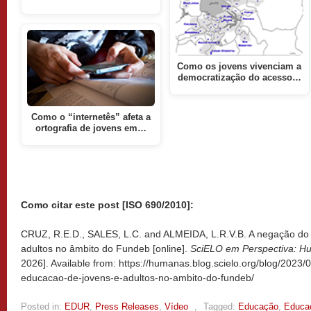
Como os jovens vivenciam a
democratização do acesso…
Como o “internetês” afeta a
ortografia de jovens em…
Como citar este post [ISO 690/2010]:
CRUZ, R.E.D., SALES, L.C. and ALMEIDA, L.R.V.B. A negação do d
adultos no âmbito do Fundeb [online].
SciELO em Perspectiva: 
2026]. Available from: https://humanas.blog.scielo.org/blog/2023/
educacao-de-jovens-e-adultos-no-ambito-do-fundeb/
Posted in:
EDUR
,
Press Releases
,
Vídeo
,
Tagged:
Educação
,
Educa