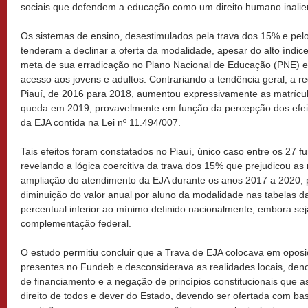
sociais que defendem a educação como um direito humano inalie
Os sistemas de ensino, desestimulados pela trava dos 15% e pelo
tenderam a declinar a oferta da modalidade, apesar do alto índic
meta de sua erradicação no Plano Nacional de Educação (PNE) exi
acesso aos jovens e adultos. Contrariando a tendência geral, a 
Piauí, de 2016 para 2018, aumentou expressivamente as matrícul
queda em 2019, provavelmente em função da percepção dos efei
da EJA contida na Lei nº 11.494/007.
Tais efeitos foram constatados no Piauí, único caso entre os 27 
revelando a lógica coercitiva da trava dos 15% que prejudicou as
ampliação do atendimento da EJA durante os anos 2017 a 2020, p
diminuição do valor anual por aluno da modalidade nas tabelas das
percentual inferior ao mínimo definido nacionalmente, embora s
complementação federal.
O estudo permitiu concluir que a Trava de EJA colocava em opos
presentes no Fundeb e desconsiderava as realidades locais, deno
de financiamento e a negação de princípios constitucionais que
direito de todos e dever do Estado, devendo ser ofertada com bas