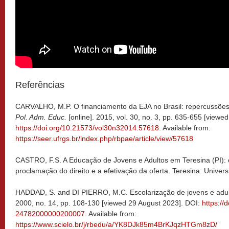
Referências
CARVALHO, M.P. O financiamento da EJA no Brasil: repercussões 
Pol. Adm. Educ.
[online]. 2015, vol. 30, no. 3, pp. 635-655 [viewe
https://doi.org/10.21573/vol30n32014.57618
. Available from:
https://seer.ufrgs.br/index.php/rbpae/article/view/57618
CASTRO, F.S. A Educação de Jovens e Adultos em Teresina (PI): 
proclamação do direito e a efetivação da oferta. Teresina: Univer
HADDAD, S. and DI PIERRO, M.C. Escolarização de jovens e adu
2000, no. 14, pp. 108-130 [viewed 29 August 2023]. DOI:
https://
24782000000200007
. Available from:
https://www.scielo.br/j/rbedu/a/YK8DJk85m4BrKJqzHTGm8zD/