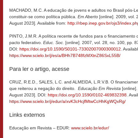
MACHADO, M.C. A educação de jovens e adultos no Brasil pós-Lei 
constituir-se como política pública.
Em Aberto
[online]. 2009, vol.
August 2023]. Available from:
http://rbep.inep.gov.br/ojs3/index.p
PINTO, J.M.R. A política recente de fundos para o financiamento 
pacto federativo.
Educ. Soc.
[online]. 2007, vol. 28, no. 100, pp.
DOI:
https://doi.org/10.1590/S0101-73302007000300012
. Availab
https://www.scielo.br/j/es/a/BHh7B748fzMXtnZ86SxL55B/
Para ler o artigo, acesse
CRUZ, R.E.D., SALES, L.C. and ALMEIDA, L.R.V.B. O financiament
que reiterou a negação do direito.
Educação Em Revista
[online]
August 2023]. DOI:
https://doi.org/10.1590/0102-469832398
. Avai
https://www.scielo.br/j/edur/a/xvK3cHcjfMtwCcHhKgWQxRg/
Links externos
Educação em Revista – EDUR:
www.scielo.br/edur/