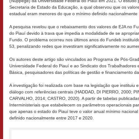
(Nuppege) da Universidade Federal do Piauí em 2021. O estudo
Secretaria de Estado da Educação, a qual observou que os valor
estadual eram menores do que o mínimo definido nacionalmente 
A pesquisa revelou que o rebaixamento dos valores de EJA no F
do Piauí devido à trava que impedia a modalidade de se apropria
Fundo. O problema ocorreu nos últimos anos do Fundeb instituíd
53, penalizando redes que investiram significativamente no aume
Os autores deste artigo são vinculados ao Programa de Pós-Gr
Universidade Federal do Piauí e ao Sindicato dos Trabalhadore
Básica, pesquisadores das políticas de gestão e financiamento d
A investigação foi realizada com base na legislação que institui
diálogo com referências centrais (HADDAD, DI PIERRO, 2000; 
CARVALHO, 2014; CASTRO, 2020). A partir de tabelas publicadas
Interministeriais que estabelecem os parâmetros operacionais pa
que apenas o estado do Piauí teve o valor anual mínimo naciona
definido nacionalmente entre 2017 e 2020.