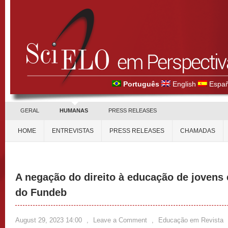
Português
English
Españ
GERAL
HUMANAS
PRESS RELEASES
HOME
ENTREVISTAS
PRESS RELEASES
CHAMADAS
A negação do direito à educação de jovens 
do Fundeb
August 29, 2023 14:00
,
Leave a Comment
,
Educação em Revista