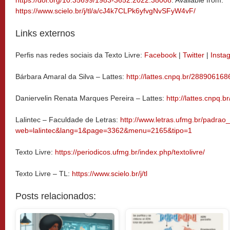
https://www.scielo.br/j/tl/a/cJ4k7CLPk6yfvgNvSFyW4vF/
Links externos
Perfis nas redes sociais da Texto Livre:
Facebook
|
Twitter
|
Insta
Bárbara Amaral da Silva – Lattes:
http://lattes.cnpq.br/28890616
Daniervelin Renata Marques Pereira – Lattes:
http://lattes.cnpq
Lalintec – Faculdade de Letras:
http://www.letras.ufmg.br/padrao
web=lalintec&lang=1&page=3362&menu=2165&tipo=1
Texto Livre:
https://periodicos.ufmg.br/index.php/textolivre/
Texto Livre – TL:
https://www.scielo.br/j/tl
Posts relacionados: