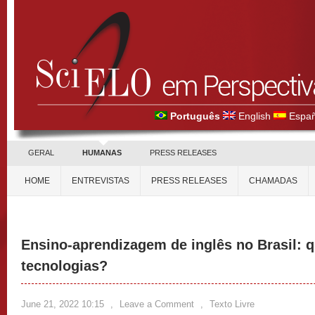
Português
English
Españ
GERAL
HUMANAS
PRESS RELEASES
HOME
ENTREVISTAS
PRESS RELEASES
CHAMADAS
Ensino-aprendizagem de inglês no Brasil: q
tecnologias?
June 21, 2022 10:15
,
Leave a Comment
,
Texto Livre