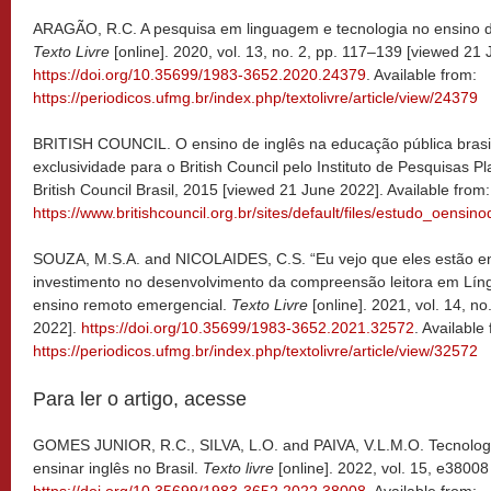
ARAGÃO, R.C. A pesquisa em linguagem e tecnologia no ensino de
Texto Livre
[online]. 2020, vol. 13, no. 2, pp. 117–139 [viewed 21
https://doi.org/10.35699/1983-3652.2020.24379
. Available from:
https://periodicos.ufmg.br/index.php/textolivre/article/view/24379
BRITISH COUNCIL. O ensino de inglês na educação pública brasi
exclusividade para o British Council pelo Instituto de Pesquisas P
British Council Brasil, 2015 [viewed 21 June 2022]. Available from:
https://www.britishcouncil.org.br/sites/default/files/estudo_oensi
SOUZA, M.S.A. and NICOLAIDES, C.S. “Eu vejo que eles estão en
investimento no desenvolvimento da compreensão leitora em Lín
ensino remoto emergencial.
Texto Livre
[online]. 2021, vol. 14, n
2022].
https://doi.org/10.35699/1983-3652.2021.32572
. Available
https://periodicos.ufmg.br/index.php/textolivre/article/view/32572
Para ler o artigo, acesse
GOMES JUNIOR, R.C., SILVA, L.O. and PAIVA, V.L.M.O. Tecnologia
ensinar inglês no Brasil.
Texto livre
[online]. 2022, vol. 15, e3800
https://doi.org/10.35699/1983-3652.2022.38008
. Available from: