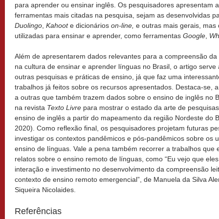
para aprender ou ensinar inglês. Os pesquisadores apresentam a
ferramentas mais citadas na pesquisa, sejam as desenvolvidas pa
Duolingo
,
Kahoot
e dicionários
on-line,
e outras mais gerais, ma
utilizadas para ensinar e aprender, como ferramentas
Google
,
Wh
Além de apresentarem dados relevantes para a compreensão da p
na cultura de ensinar e aprender línguas no Brasil, o artigo serv
outras pesquisas e práticas de ensino, já que faz uma interessante
trabalhos já feitos sobre os recursos apresentados. Destaca-se,
a outras que também trazem dados sobre o ensino de inglês no Br
na revista
Texto Livre
para mostrar o estado da arte de pesquisa
ensino de inglês a partir do mapeamento da região Nordeste do
2020). Como reflexão final, os pesquisadores projetam futuras p
investigar os contextos pandêmicos e pós-pandêmicos sobre os us
ensino de línguas. Vale a pena também recorrer a trabalhos que
relatos sobre o ensino remoto de línguas, como “Eu vejo que ele
interação e investimento no desenvolvimento da compreensão lei
contexto de ensino remoto emergencial”, de Manuela da Silva Ale
Siqueira Nicolaides.
Referências