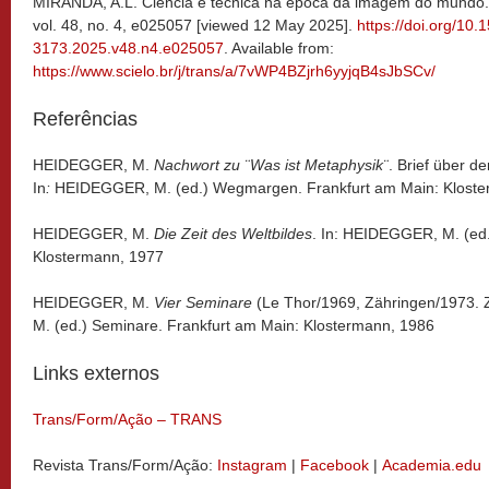
MIRANDA, A.L. Ciência e técnica na época da imagem do mundo
vol. 48, no. 4, e025057 [viewed 12 May 2025].
https://doi.org/10.
3173.2025.v48.n4.e025057
. Available from:
https://www.scielo.br/j/trans/a/7vWP4BZjrh6yyjqB4sJbSCv/
Referências
HEIDEGGER, M.
Nachwort zu ¨Was ist Metaphysik¨
. Brief über 
In
:
HEIDEGGER, M. (ed.) Wegmargen. Frankfurt am Main: Kloste
HEIDEGGER, M.
Die Zeit des Weltbildes
. In: HEIDEGGER, M. (ed.
Klostermann, 1977
HEIDEGGER, M.
Vier Seminare
(Le Thor/1969, Zähringen/1973.
M. (ed.) Seminare. Frankfurt am Main: Klostermann, 1986
Links externos
Trans/Form/Ação – TRANS
Revista Trans/Form/Ação:
Instagram
|
Facebook
|
Academia.edu