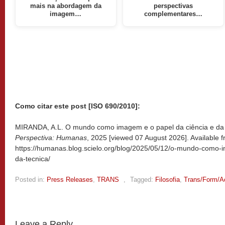
mais na abordagem da
perspectivas
imagem…
complementares…
Como citar este post [ISO 690/2010]:
MIRANDA, A.L. O mundo como imagem e o papel da ciência e da t
Perspectiva: Humanas
, 2025 [viewed
07 August 2026]. Available f
https://humanas.blog.scielo.org/blog/2025/05/12/o-mundo-como-
da-tecnica/
Posted in:
Press Releases
,
TRANS
,
Tagged:
Filosofia
,
Trans/Form/A
Leave a Reply