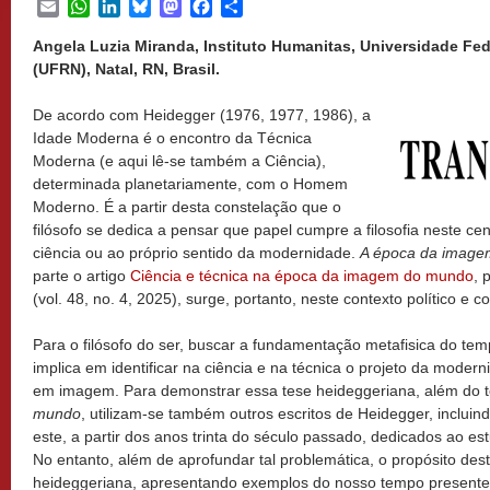
Email
WhatsApp
LinkedIn
Bluesky
Mastodon
Facebook
Share
Angela Luzia Miranda, Instituto Humanitas, Universidade Fe
(UFRN), Natal, RN, Brasil.
De acordo com Heidegger (1976, 1977, 1986), a
Idade Moderna é o encontro da Técnica
Moderna (e aqui lê-se também a Ciência),
determinada planetariamente, com o Homem
Moderno. É a partir desta constelação que o
filósofo se dedica a pensar que papel cumpre a filosofia neste cená
ciência ou ao próprio sentido da modernidade.
A época da imag
parte o artigo
Ciência e técnica na época da imagem do mundo
, 
(vol. 48, no. 4, 2025), surge, portanto, neste contexto político e 
Para o filósofo do ser, buscar a fundamentação metafisica do te
implica em identificar na ciência e na técnica o projeto da mode
em imagem. Para demonstrar essa tese heideggeriana, além do 
mundo
, utilizam-se também outros escritos de Heidegger, inclui
este, a partir dos anos trinta do século passado, dedicados ao es
No entanto, além de aprofundar tal problemática, o propósito deste
heideggeriana, apresentando exemplos do nosso tempo presente. 