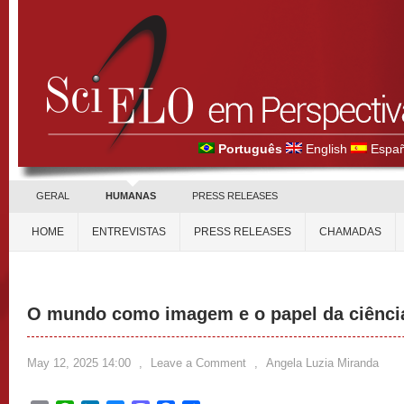
Português
English
Españ
GERAL
HUMANAS
PRESS RELEASES
HOME
ENTREVISTAS
PRESS RELEASES
CHAMADAS
O mundo como imagem e o papel da ciência
May 12, 2025 14:00
,
Leave a Comment
,
Angela Luzia Miranda