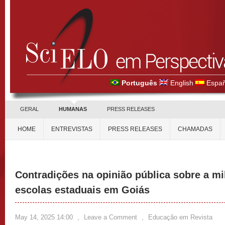
Português
English
Españ
GERAL
HUMANAS
PRESS RELEASES
HOME
ENTREVISTAS
PRESS RELEASES
CHAMADAS
Contradições na opinião pública sobre a mi
escolas estaduais em Goiás
May 14, 2025 14:00
,
Leave a Comment
,
Educação em Revista