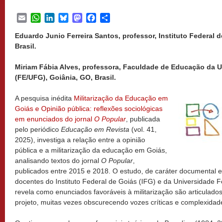
Email
WhatsApp
LinkedIn
Bluesky
Mastodon
Facebook
Share
Eduardo Junio Ferreira Santos, professor, Instituto Federal d
Brasil.
Miriam Fábia Alves, professora, Faculdade de Educação da U
(FE/UFG), Goiânia, GO, Brasil.
A pesquisa inédita
Militarização da Educação em
Goiás e Opinião pública: reflexões sociológicas
em enunciados do jornal
O Popular
, publicada
pelo periódico
Educação em Revista
(vol. 41,
2025), investiga a relação entre a opinião
pública e a militarização da educação em Goiás,
analisando textos do jornal
O Popular
,
publicados entre 2015 e 2018. O estudo, de caráter documental e b
docentes do Instituto Federal de Goiás (IFG) e da Universidade 
revela como enunciados favoráveis à militarização são articulado
projeto, muitas vezes obscurecendo vozes críticas e complexidad