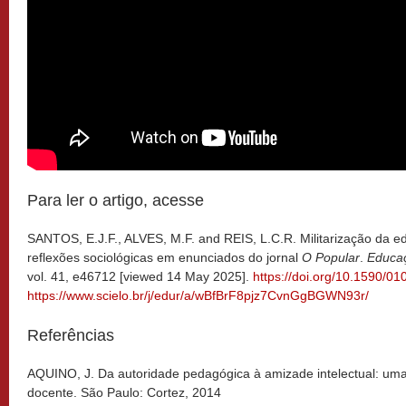
Para ler o artigo, acesse
SANTOS, E.J.F., ALVES, M.F. and REIS, L.C.R. Militarização da ed
reflexões sociológicas em enunciados do jornal
O Popular
.
Educa
vol. 41, e46712 [viewed 14 May 2025].
https://doi.org/10.1590/0
https://www.scielo.br/j/edur/a/wBfBrF8pjz7CvnGgBGWN93r/
Referências
AQUINO, J. Da autoridade pedagógica à amizade intelectual: um
docente. São Paulo: Cortez, 2014