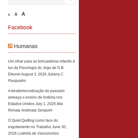
A
A
A
Facebook
Humanas
Um olhar para as brincadeiras infantis à
luz da Psicologia do Jogo de D.B.
Elkonin
August 3, 2026
Juliana C.
Pasqualini
A desdemocratização do passado
ameaça o ensino de história nos
Estados Unidos
July 1, 2026
Ilda
Renata Andreata Sesquim
O Quiet Quitting como face do
esgotamento no Trabalho
June 30,
2026
Ludmila de Vasconcelos