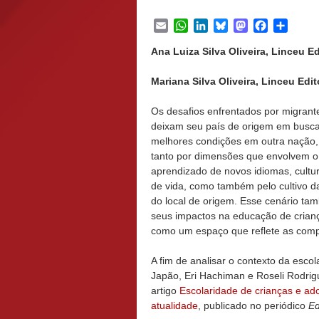
Email
WhatsApp
LinkedIn
Bluesky
Mastodon
Facebook
Share
Ana Luiza Silva Oliveira, Linceu E
Mariana Silva Oliveira, Linceu Edi
Os desafios enfrentados por migrant
deixam seu país de origem em busc
melhores condições em outra nação
tanto por dimensões que envolvem o
aprendizado de novos idiomas, cult
de vida, como também pelo cultivo d
do local de origem. Esse cenário ta
seus impactos na educação de crianç
como um espaço que reflete as compl
A fim de analisar o contexto da escol
Japão, Eri Hachiman e Roseli Rodrig
artigo
Escolaridade de crianças e ado
atualidade
, publicado no periódico
Ed