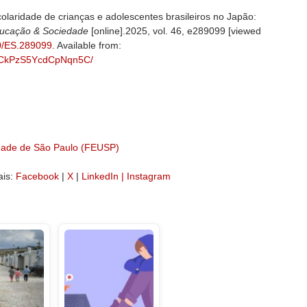
aridade de crianças e adolescentes brasileiros no Japão:
ucação & Sociedade
[online].2025, vol. 46, e289099 [viewed
90/ES.289099
. Available from:
8cnCkPzS5YcdCpNqn5C/
dade de São Paulo (FEUSP)
ais:
Facebook
|
X
|
LinkedIn |
Instagram