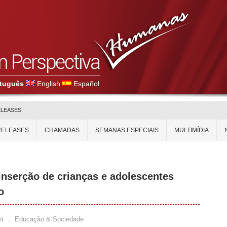
tuguês
English
Español
ELEASES
RELEASES
CHAMADAS
SEMANAS ESPECIAIS
MULTIMÍDIA
inserção de crianças e adolescentes
o
t
,
Educação & Sociedade