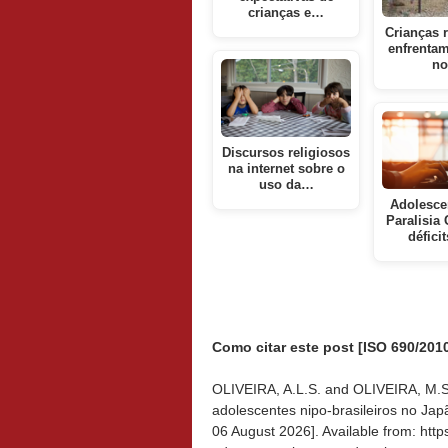
crianças e…
Crianças 
enfrentam
n
Discursos religiosos
na internet sobre o
uso da…
Adolesce
Paralisia 
défici
Como citar este post [ISO 690/2010
OLIVEIRA, A.L.S. and OLIVEIRA, M.S.
adolescentes nipo-brasileiros no Japã
06 August 2026]. Available from: htt