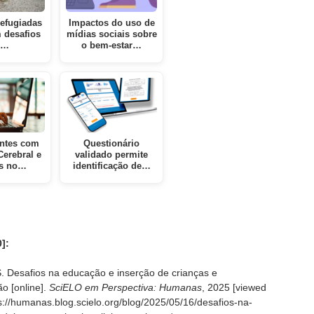
refugiadas
Impactos do uso de
 desafios
mídias sociais sobre
o…
o bem-estar…
ntes com
Questionário
Cerebral e
validado permite
ts no…
identificação de…
]:
 Desafios na educação e inserção de crianças e
o [online].
SciELO em Perspectiva: Humanas
, 2025 [viewed
ps://humanas.blog.scielo.org/blog/2025/05/16/desafios-na-