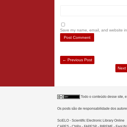
Save my name, email, and website in 
←
Previous Post
Next
Todo o conteúdo desse site, e
Os posts são de responsabilidade dos auto
SciELO - Scientific Electronic Library Online
CAPES - CNPq - FAPESP - BIREME - FapU