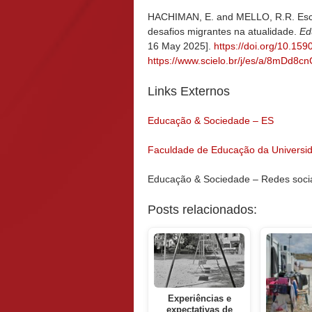
HACHIMAN, E. and MELLO, R.R. Escol
desafios migrantes na atualidade.
Ed
16 May 2025].
https://doi.org/10.15
https://www.scielo.br/j/es/a/8mDd
Links Externos
Educação & Sociedade – ES
Faculdade de Educação da Universi
Educação & Sociedade – Redes soci
Posts relacionados:
Experiências e
expectativas de