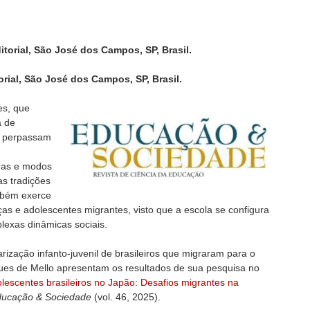
ditorial, São José dos Campos, SP, Brasil.
torial, São José dos Campos, SP, Brasil.
es, que
a de
, perpassam
uras e modos
as tradições
mbém exerce
as e adolescentes migrantes, visto que a escola se configura
exas dinâmicas sociais.
arização infanto-juvenil de brasileiros que migraram para o
ues de Mello apresentam os resultados de sua pesquisa no
lescentes brasileiros no Japão: Desafios migrantes na
ucação & Sociedade
(vol. 46, 2025).