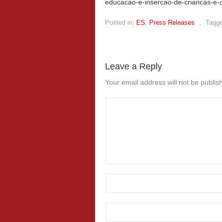
educacao-e-insercao-de-criancas-e-a
Posted in:
ES
,
Press Releases
,
Tagge
Leave a Reply
Your email address will not be publis