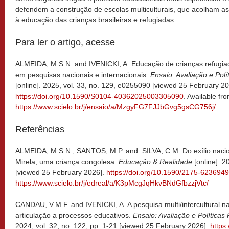
defendem a construção de escolas multiculturais, que acolham as 
à educação das crianças brasileiras e refugiadas.
Para ler o artigo, acesse
ALMEIDA, M.S.N. and IVENICKI, A. Educação de crianças refugiad
em pesquisas nacionais e internacionais.
Ensaio: Avaliação e Pol
[online]. 2025, vol. 33, no. 129, e0255090 [viewed 25 February 20
https://doi.org/10.1590/S0104-40362025003305090
. Available fr
https://www.scielo.br/j/ensaio/a/MzgyFG7FJJbGvg5gsCG756j/
Referências
ALMEIDA, M.S.N., SANTOS, M.P. and SILVA, C.M. Do exílio naciona
Mirela, uma criança congolesa.
Educação & Realidade
[online]. 2
[viewed 25 February 2026].
https://doi.org/10.1590/2175-623694
https://www.scielo.br/j/edreal/a/K3pMcgJqHkvBNdGfbzzjVtc/
CANDAU, V.M.F. and IVENICKI, A. A pesquisa multi/intercultural n
articulação a processos educativos.
Ensaio: Avaliação e Política
2024, vol. 32, no. 122, pp. 1-21 [viewed 25 February 2026].
https