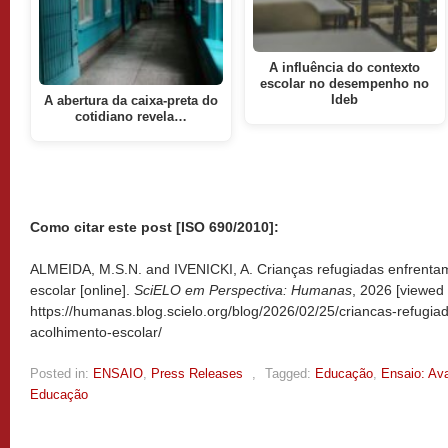
A influência do contexto
escolar no desempenho no
Ideb
A abertura da caixa-preta do
cotidiano revela…
Como citar este post [ISO 690/2010]:
ALMEIDA, M.S.N. and IVENICKI, A. Crianças refugiadas enfrenta
escolar [online].
SciELO em Perspectiva: Humanas
, 2026 [viewed
https://humanas.blog.scielo.org/blog/2026/02/25/criancas-refugi
acolhimento-escolar/
Posted in:
ENSAIO
,
Press Releases
,
Tagged:
Educação
,
Ensaio: Ava
Educação