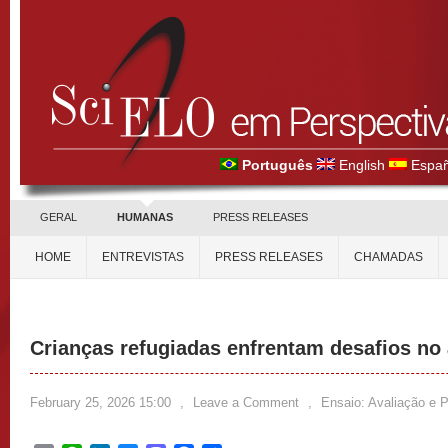
Português
English
Españ
GERAL
HUMANAS
PRESS RELEASES
HOME
ENTREVISTAS
PRESS RELEASES
CHAMADAS
Crianças refugiadas enfrentam desafios no
February 25, 2026 15:00
,
Leave a Comment
,
Ensaio: Avaliação e 