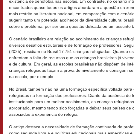
existência de xenofobia nas escolas. Em contraste, no cenário int
encontrados quase todos os artigos abordaram a questão da xen
mais restrito na literatura nacional, em comparação com o cenário
sugerir tanto um potencial acolhedor da diversidade cultural brasil
sobre o problema, por ser uma questão delicada ou um assunto t
O cenário brasileiro em relação ao acolhimento de crianças refug
diversos desafios estruturais e de formação de professores. Se
(2025), residiam no Brasil 17.751 crianças refugiadas. Quando e
enfrentam a falta de recursos que as crianças brasileiras já vive
e de cultura. Em geral, as escolas brasileiras não dispõem de int
crianças refugiadas façam a prova de nivelamento e consigam se
na escola, por exemplo.
No Brasil, também não há uma formação específica voltada para 
refugiadas na formação dos professores. Diante da ausência de
institucionais para um melhor acolhimento, as crianças refugiad
apropriado, mesmo tendo sido forçadas a deixar seus países de 
associados à experiência do refúgio.
O artigo destaca a necessidade de formação continuada de profe
como segunda língua e políticas educacionais mais específicas e