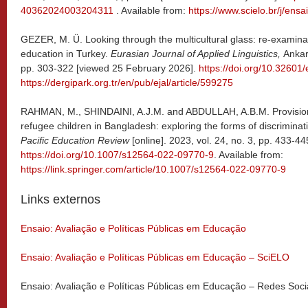
40362024003204311
. Available from:
https://www.scielo.br/j/e
GEZER, M. Ü. Looking through the multicultural glass: re-examinat
education in Turkey.
Eurasian Journal of Applied Linguistics,
Ankara
pp. 303-322 [viewed 25 February 2026].
https://doi.org/10.32601
https://dergipark.org.tr/en/pub/ejal/article/599275
RAHMAN, M., SHINDAINI, A.J.M. and ABDULLAH, A.B.M. Provision
refugee children in Bangladesh: exploring the forms of discriminati
Pacific Education Review
[online]. 2023, vol. 24, no. 3, pp. 433-
https://doi.org/10.1007/s12564-022-09770-9
. Available from:
https://link.springer.com/article/10.1007/s12564-022-09770-9
Links externos
Ensaio: Avaliação e Políticas Públicas em Educação
Ensaio: Avaliação e Políticas Públicas em Educação – SciELO
Ensaio: Avaliação e Políticas Públicas em Educação – Redes Soci