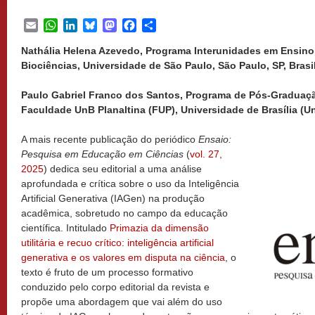
Email
WhatsApp
LinkedIn
Bluesky
Mastodon
Facebook
Share
Nathália Helena Azevedo, Programa Interunidades em Ensino d
Biociências, Universidade de São Paulo, São Paulo, SP, Brasi
Paulo Gabriel Franco dos Santos, Programa de Pós-Graduaç
Faculdade UnB Planaltina (FUP), Universidade de Brasília (UnB
A mais recente publicação do periódico
Ensaio:
Pesquisa em Educação em Ciências
(
vol. 27,
2025
) dedica seu editorial a uma análise
aprofundada e crítica sobre o uso da Inteligência
Artificial Generativa (IAGen) na produção
acadêmica, sobretudo no campo da educação
científica. Intitulado
Primazia da dimensão
utilitária e recuo crítico: inteligência artificial
generativa e os valores em disputa na ciência
, o
texto é fruto de um processo formativo
conduzido pelo corpo editorial da revista e
propõe uma abordagem que vai além do uso