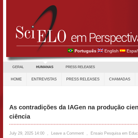
Português
English
Españ
GERAL
HUMANAS
PRESS RELEASES
HOME
ENTREVISTAS
PRESS RELEASES
CHAMADAS
As contradições da IAGen na produção cient
ciência
July 29, 2025 14:00
,
Leave a Comment
,
Ensaio Pesquisa em Educ