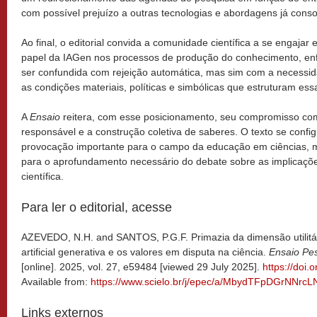
com possível prejuízo a outras tecnologias e abordagens já conso
Ao final, o editorial convida a comunidade científica a se engajar
papel da IAGen nos processos de produção do conhecimento, enfa
ser confundida com rejeição automática, mas sim com a necessi
as condições materiais, políticas e simbólicas que estruturam ess
A
Ensaio
reitera, com esse posicionamento, seu compromisso com 
responsável e a construção coletiva de saberes. O texto se conf
provocação importante para o campo da educação em ciências,
para o aprofundamento necessário do debate sobre as implicaç
científica.
Para ler o editorial, acesse
AZEVEDO, N.H. and SANTOS, P.G.F. Primazia da dimensão utilitária
artificial generativa e os valores em disputa na ciência.
Ensaio Pe
[online]. 2025, vol. 27, e59484 [viewed 29 July 2025].
https://doi
Available from:
https://www.scielo.br/j/epec/a/MbydTFpDGrNNrc
Links externos