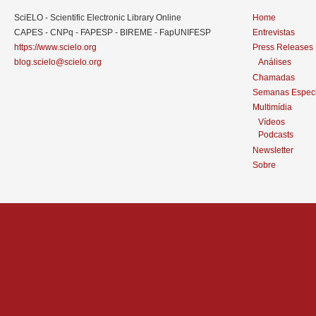
SciELO - Scientific Electronic Library Online
Home
CAPES - CNPq - FAPESP - BIREME - FapUNIFESP
Entrevistas
https://www.scielo.org
Press Releases
blog.scielo@scielo.org
Análises
Chamadas
Semanas Especi
Multimídia
Vídeos
Podcasts
Newsletter
Sobre