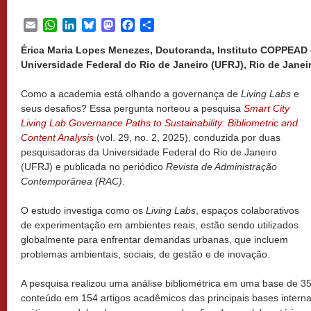
Email
WhatsApp
LinkedIn
Bluesky
Mastodon
Facebook
Share
Érica Maria Lopes Menezes, Doutoranda, Instituto COPPEAD 
Universidade Federal do Rio de Janeiro (UFRJ), Rio de Janeir
Como a academia está olhando a governança de
Living Labs
e
seus desafios? Essa pergunta norteou a pesquisa
Smart City
Living Lab Governance Paths to Sustainability: Bibliometric and
Content Analysis
(vol. 29, no. 2, 2025), conduzida por duas
pesquisadoras da Universidade Federal do Rio de Janeiro
(UFRJ) e publicada no periódico
Revista de Administração
Contemporânea (RAC)
.
O estudo investiga como os
Living Labs
, espaços colaborativos
de experimentação em ambientes reais, estão sendo utilizados
globalmente para enfrentar demandas urbanas, que incluem
problemas ambientais, sociais, de gestão e de inovação.
A pesquisa realizou uma análise bibliométrica em uma base de 35
conteúdo em 154 artigos acadêmicos das principais bases intern