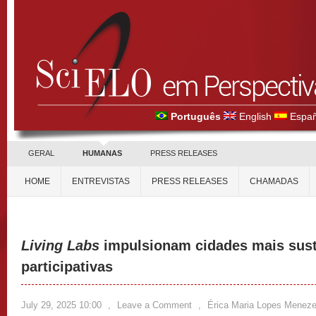
Português
English
Españ
GERAL
HUMANAS
PRESS RELEASES
HOME
ENTREVISTAS
PRESS RELEASES
CHAMADAS
Living Labs
impulsionam cidades mais suste
participativas
July 29, 2025 10:00
,
Leave a Comment
,
Érica Maria Lopes Menez