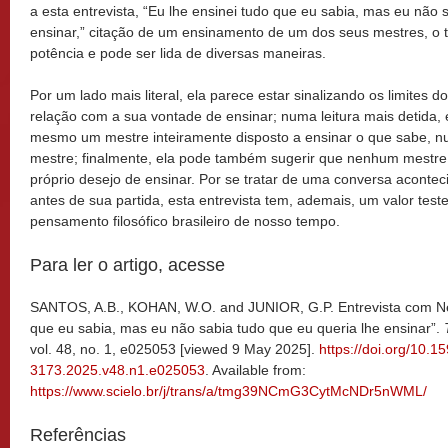
a esta entrevista, “Eu lhe ensinei tudo que eu sabia, mas eu não 
ensinar,” citação de um ensinamento de um dos seus mestres, o 
potência e pode ser lida de diversas maneiras.
Por um lado mais literal, ela parece estar sinalizando os limites
relação com a sua vontade de ensinar; numa leitura mais detida, 
mesmo um mestre inteiramente disposto a ensinar o que sabe, n
mestre; finalmente, ela pode também sugerir que nenhum mestre
próprio desejo de ensinar. Por se tratar de uma conversa aconte
antes de sua partida, esta entrevista tem, ademais, um valor test
pensamento filosófico brasileiro de nosso tempo.
Para ler o artigo, acesse
SANTOS, A.B., KOHAN, W.O. and JUNIOR, G.P. Entrevista com Neg
que eu sabia, mas eu não sabia tudo que eu queria lhe ensinar”.
vol. 48, no. 1, e025053 [viewed 9 May 2025].
https://doi.org/10.1
3173.2025.v48.n1.e025053
. Available from:
https://www.scielo.br/j/trans/a/tmg39NCmG3CytMcNDr5nWML/
Referências