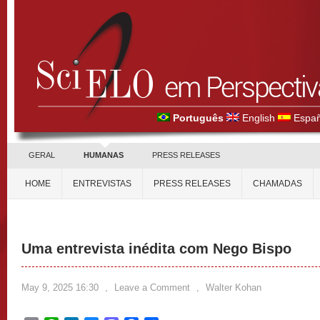
Português
English
Españ
GERAL
HUMANAS
PRESS RELEASES
HOME
ENTREVISTAS
PRESS RELEASES
CHAMADAS
Uma entrevista inédita com Nego Bispo
May 9, 2025 16:30
,
Leave a Comment
,
Walter Kohan