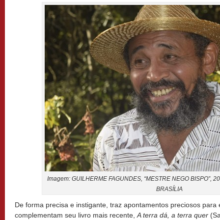
Imagem: GUILHERME FAGUNDES, “MESTRE NEGO BISPO”, 201
BRASÍLIA
De forma precisa e instigante, traz apontamentos preciosos par
complementam seu livro mais recente,
A terra dá, a terra quer
(Sa