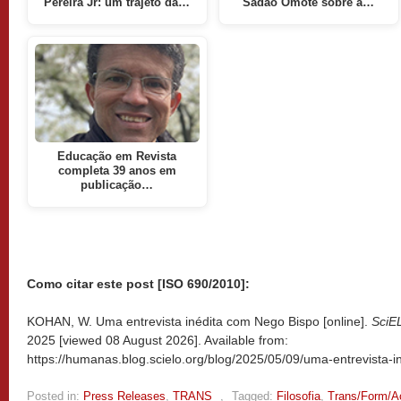
Pereira Jr: um trajeto da…
Sadao Omote sobre a…
Educação em Revista
completa 39 anos em
publicação…
Como citar este post [ISO 690/2010]:
KOHAN, W. Uma entrevista inédita com Nego Bispo [online].
SciE
2025 [viewed
08 August 2026]. Available from:
https://humanas.blog.scielo.org/blog/2025/05/09/uma-entrevista-
Posted in:
Press Releases
,
TRANS
,
Tagged:
Filosofia
,
Trans/Form/A