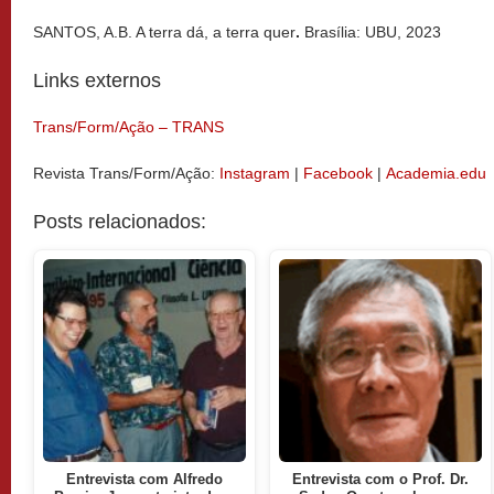
SANTOS, A.B. A terra dá, a terra quer
.
Brasília: UBU, 2023
Links externos
Trans/Form/Ação – TRANS
Revista Trans/Form/Ação:
Instagram
|
Facebook
|
Academia.edu
Posts relacionados:
Entrevista com Alfredo
Entrevista com o Prof. Dr.