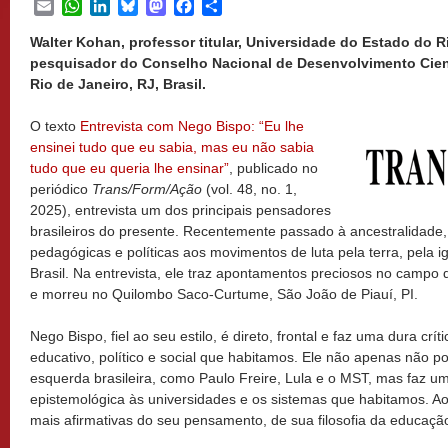
Email
WhatsApp
LinkedIn
Bluesky
Mastodon
Facebook
Share
Walter Kohan, professor titular, Universidade do Estado do R
pesquisador do Conselho Nacional de Desenvolvimento Cient
Rio de Janeiro, RJ, Brasil.
O texto
Entrevista com Nego Bispo: “Eu lhe
ensinei tudo que eu sabia, mas eu não sabia
tudo que eu queria lhe ensinar”
, publicado no
periódico
Trans/Form/Ação
(vol. 48, no. 1,
2025), entrevista um dos principais pensadores
brasileiros do presente. Recentemente passado à ancestralidade, o
pedagógicas e políticas aos movimentos de luta pela terra, pela 
Brasil. Na entrevista, ele traz apontamentos preciosos no campo 
e morreu no Quilombo Saco-Curtume, São João de Piauí, PI.
Nego Bispo, fiel ao seu estilo, é direto, frontal e faz uma dura cr
educativo, político e social que habitamos. Ele não apenas não po
esquerda brasileira, como Paulo Freire, Lula e o MST, mas faz uma d
epistemológica às universidades e os sistemas que habitamos. A
mais afirmativas do seu pensamento, de sua filosofia da educação 