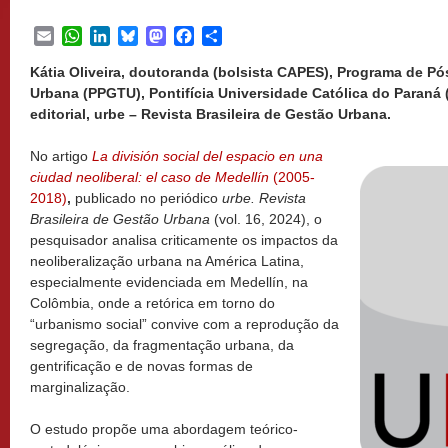
Email
WhatsApp
LinkedIn
Bluesky
Mastodon
Facebook
Share
Kátia Oliveira, doutoranda (bolsista CAPES), Programa de 
Urbana (PPGTU), Pontifícia Universidade Católica do Paran
editorial, urbe – Revista Brasileira de Gestão Urbana.
No artigo
La división social del espacio en una
ciudad neoliberal: el caso de Medellín
(2005-
2018)
,
publicado no periódico
urbe.
Revista
Brasileira de Gestão Urbana
(vol. 16, 2024), o
pesquisador analisa criticamente os impactos da
neoliberalização urbana na América Latina,
especialmente evidenciada em Medellín, na
Colômbia, onde a retórica em torno do
“urbanismo social” convive com a reprodução da
segregação, da fragmentação urbana, da
gentrificação e de novas formas de
marginalização.
O estudo propõe uma abordagem teórico-