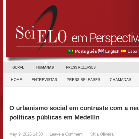
Português
English
Españ
GERAL
HUMANAS
PRESS RELEASES
HOME
ENTREVISTAS
PRESS RELEASES
CHAMADAS
O urbanismo social em contraste com a neo
políticas públicas em Medellín
May 9, 2025 14:30
,
Leave a Comment
,
Kátia Oliveira