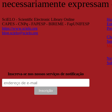
necessariamente expressam
SciELO - Scientific Electronic Library Online
Ho
CAPES - CNPq - FAPESP - BIREME - FapUNIFESP
Ent
https://www.scielo.org
Pre
blog.scielo@scielo.org
Ch
Sem
Mul
New
So
Inscreva-se nos nossos serviços de notificação