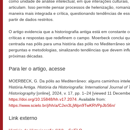
como unidade de análise intelectual, em que interações culturais,
articulam. Isso permite pensar processos de helenização, romani
maneira mais integrada e crítica, questionando tendências de ess
partir de dados restritos.
O artigo evidencia que a historiografia antiga está em constante
críticas e respostas que redefinem o campo. Moerbeck conclui qu
centrada nas pólis para uma história das pólis no Mediterrâneo s
perguntas e metodologias, sinalizando tendências que devem influ
próximas décadas.
Para ler o artigo, acesse
MOERBECK, G. Da pólis ao Mediterrâneo: alguns caminhos intele
História Antiga.
História da Historiografia
:
International Journal of 
Historiography
[online], 2024, v. 17, pp. 1–24 [viewed 11 Decemb
https://doi.org/10.15848/hh.v17.2074
. Available from:
https://www.scielo.br/j/hh/a/CJxn3LjWpn9TwKRVPpJbS6n/
Link externo