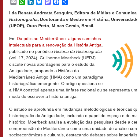
Email
WhatsApp
LinkedIn
Bluesky
Mastodon
Facebook
Share
Ilda Renata Andreata Sesquim, Editora de Mídias e Comunic
Historiografia
, Doutoranda e Mestre em História, Universidad
(UFOP), Ouro Preto, Minas Gerais, Brasil.
Em
Da pólis ao Mediterrâneo: alguns caminhos
intelectuais para a renovação da História Antiga
,
publicado no periódico
História da Historiografia
(vol. 17, 2024), Guilherme Moerbeck (UERJ)
discute novas abordagens para o estudo da
Antiguidade, propondo a História do
Mediterrâneo Antigo (HMA) como um paradigma
historiográfico emergente. O artigo questiona se
a HMA constitui apenas uma ênfase regional ou se representa u
modo de escrever a história antiga.
O estudo se aprofunda em mudanças metodológicas e teóricas qu
historiografia da Antiguidade, incluindo o papel do espaço e do m
histórico. Moerbeck analisa a evolução das pesquisas desde a cen
compreensão do Mediterrâneo como uma unidade de análise con
socioeconômicas e culturais, destacando debates sobre imperial