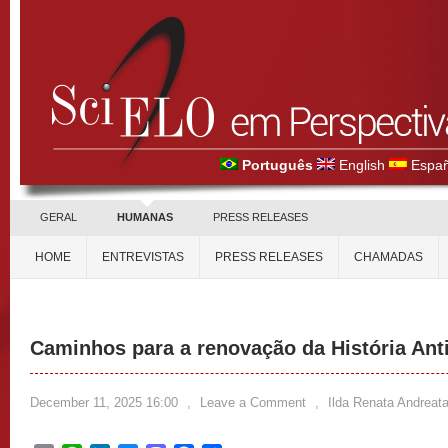
Português
English
Españ
GERAL
HUMANAS
PRESS RELEASES
HOME
ENTREVISTAS
PRESS RELEASES
CHAMADAS
Caminhos para a renovação da História Ant
December 11, 2025 16:00
,
Leave a Comment
,
Ilda Renata Andreat