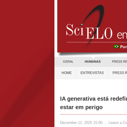
Por
GERAL
HUMANAS
PRESS R
HOME
ENTREVISTAS
PRESS 
IA generativa está rede
estar em perigo
December 12, 2025 15:00
,
Leave a C