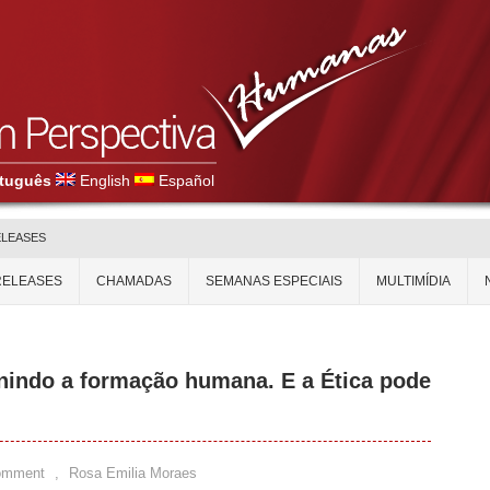
tuguês
English
Español
ELEASES
RELEASES
CHAMADAS
SEMANAS ESPECIAIS
MULTIMÍDIA
finindo a formação humana. E a Ética pode
omment
,
Rosa Emilia Moraes