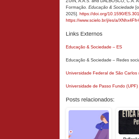
ZUIN, A.A.S. and DALBOSCO, C.A. APR
Formação.
Educação & Sociedade
[o
2025].
https://doi.org/10.1590/ES.30
https://
www.scielo.br/j/es/a/XNhx4F
Links Externos
Educação & Sociedade – ES
Educação & Sociedade – Redes soci
Universidade Federal de São Carlos
Universidade de Passo Fundo (UPF)
Posts relacionados: