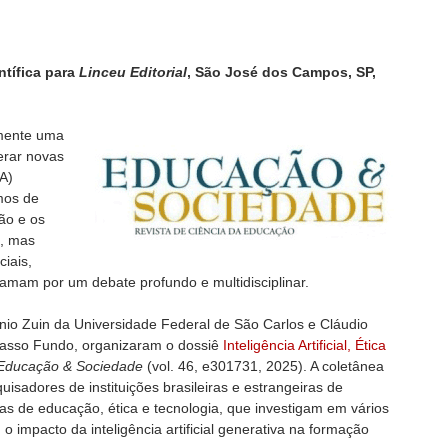
ntífica para
Linceu Editorial
, São José dos Campos, SP,
amente uma
erar novas
IA)
mos de
ão e os
, mas
iais,
lamam por um debate profundo e multidisciplinar.
nio Zuin da Universidade Federal de São Carlos e Cláudio
Passo Fundo, organizaram o dossiê
Inteligência Artificial, Ética
Educação & Sociedade
(vol. 46, e301731, 2025). A coletânea
isadores de instituições brasileiras e estrangeiras de
as de educação, ética e tecnologia, que investigam em vários
 o impacto da inteligência artificial generativa na formação