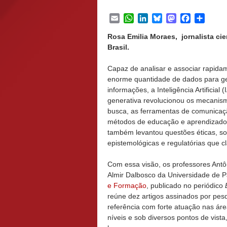
Email
WhatsApp
LinkedIn
Bluesky
Mastodon
Facebook
Share
Rosa Emilia Moraes, jornalista cie
Brasil.
Capaz de analisar e associar rapid
enorme quantidade de dados para g
informações, a Inteligência Artificial (
generativa revolucionou os mecanis
busca, as ferramentas de comunicaç
métodos de educação e aprendizado
também levantou questões éticas, soc
epistemológicas e regulatórias que c
Com essa visão, os professores Antô
Almir Dalbosco da Universidade de 
e Formação
, publicado no periódico
reúne dez artigos assinados por pesqu
referência com forte atuação nas áre
níveis e sob diversos pontos de vista,