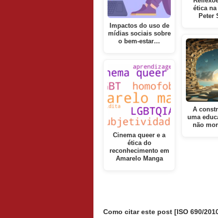
Reflexõ
ética na
Peter 
Impactos do uso de
mídias sociais sobre
o bem-estar…
A const
uma educa
não mor
Cinema queer e a
ética do
reconhecimento em
Amarelo Manga
Como citar este post [ISO 690/2010