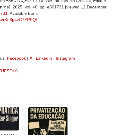
ESENTAÇÃO. In: Dossiê Inteligência Artificial, Ėtica e
nline]. 2025, vol. 46, pp. e301731 [viewed 12 December
1731
. Available from:
fr4vrKcSg4zC7YPKQ/
ais:
Facebook
|
X
|
LinkedIn |
Instagram
 (UFSCar)