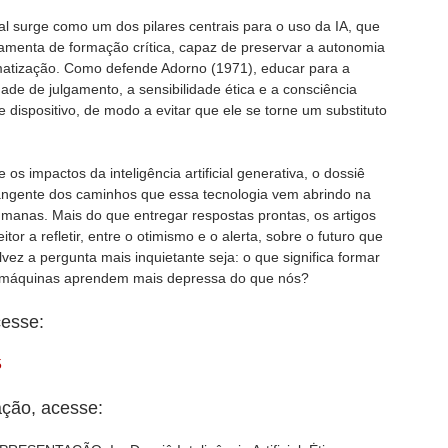
l surge como um dos pilares centrais para o uso da IA, que
amenta de formação crítica, capaz de preservar a autonomia
utomatização. Como defende Adorno (1971), educar para a
ade de julgamento, a sensibilidade ética e a consciência
 dispositivo, de modo a evitar que ele se torne um substituto
 os impactos da inteligência artificial generativa, o dossiê
rangente dos caminhos que essa tecnologia vem abrindo na
umanas. Mais do que entregar respostas prontas, os artigos
or a refletir, entre o otimismo e o alerta, sobre o futuro que
vez a pergunta mais inquietante seja: o que significa formar
áquinas aprendem mais depressa do que nós?
cesse:
5
ação, acesse: