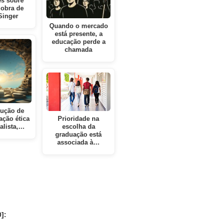
es sobre
 obra de
Singer
Quando o mercado
está presente, a
educação perde a
chamada
rução de
ção ética
Prioridade na
alista,…
escolha da
graduação está
associada à…
]: