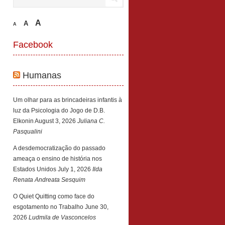
A
A
A
Facebook
Humanas
Um olhar para as brincadeiras infantis à
luz da Psicologia do Jogo de D.B.
Elkonin
August 3, 2026
Juliana C.
Pasqualini
A desdemocratização do passado
ameaça o ensino de história nos
Estados Unidos
July 1, 2026
Ilda
Renata Andreata Sesquim
O Quiet Quitting como face do
esgotamento no Trabalho
June 30,
2026
Ludmila de Vasconcelos