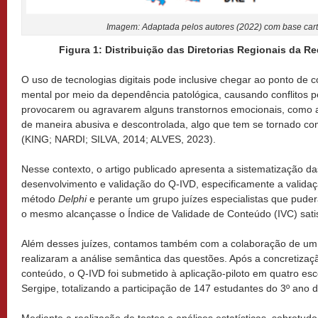
Imagem: Adaptada pelos autores (2022) com base cart
Figura 1: Distribuição das Diretorias Regionais da R
O uso de tecnologias digitais pode inclusive chegar ao ponto de 
mental por meio da dependência patológica, causando conflitos p
provocarem ou agravarem alguns transtornos emocionais, como a
de maneira abusiva e descontrolada, algo que tem se tornado co
(KING; NARDI; SILVA, 2014; ALVES, 2023).
Nesse contexto, o artigo publicado apresenta a sistematização d
desenvolvimento e validação do Q-IVD, especificamente a valida
método
Delphi
e perante um grupo juízes especialistas que puder
o mesmo alcançasse o Índice de Validade de Conteúdo (IVC) satis
Além desses juízes, contamos também com a colaboração de um
realizaram a análise semântica das questões. Após a concretizaç
conteúdo, o Q-IVD foi submetido à aplicação-piloto em quatro es
Sergipe, totalizando a participação de 147 estudantes do 3º ano 
Mediante a realização de testes e análises estatísticas, sobretud