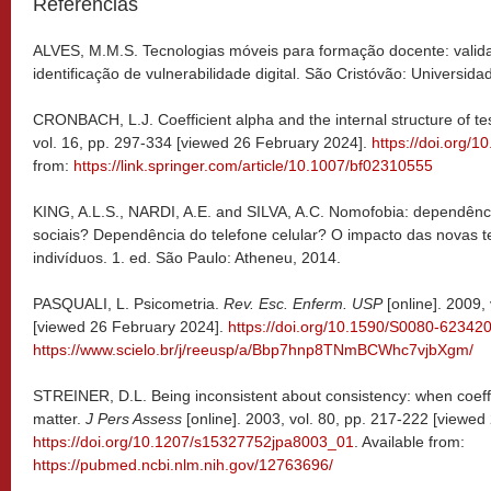
Referências
ALVES, M.M.S. Tecnologias móveis para formação docente: valid
identificação de vulnerabilidade digital. São Cristóvão: Universid
CRONBACH, L.J. Coefficient alpha and the internal structure of te
vol. 16, pp. 297-334 [viewed 26 February 2024].
https://doi.org/
from:
https://link.springer.com/article/10.1007/bf02310555
KING, A.L.S., NARDI, A.E. and SILVA, A.C. Nomofobia: dependênci
sociais? Dependência do telefone celular? O impacto das novas t
indivíduos. 1. ed. São Paulo: Atheneu, 2014.
PASQUALI, L. Psicometria.
Rev. Esc. Enferm. USP
[online]. 2009,
[viewed 26 February 2024].
https://doi.org/10.1590/S0080-6234
https://www.scielo.br/j/reeusp/a/Bbp7hnp8TNmBCWhc7vjbXgm/
STREINER, D.L. Being inconsistent about consistency: when coeff
matter.
J Pers Assess
[online]. 2003, vol. 80, pp. 217-222 [viewe
https://doi.org/10.1207/s15327752jpa8003_01
. Available from:
https://pubmed.ncbi.nlm.nih.gov/12763696/