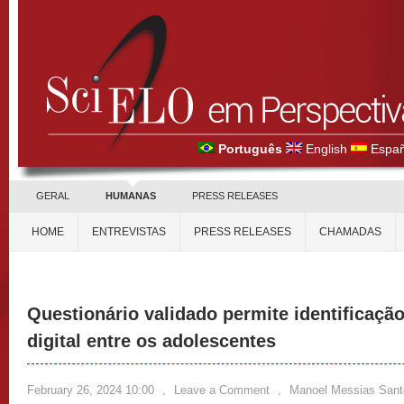
Português
English
Españ
GERAL
HUMANAS
PRESS RELEASES
HOME
ENTREVISTAS
PRESS RELEASES
CHAMADAS
Questionário validado permite identificação
digital entre os adolescentes
February 26, 2024 10:00
,
Leave a Comment
,
Manoel Messias Sant