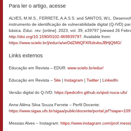
Para ler o artigo, acesse
ALVES, M.M.S., FERRETE, A.A.S.S. and SANTOS, W.L. Desenvolv
instrumento de identificação de vulnerabilidade digital (Q-IVD) p
básica.
Educ. rev.
[online]. 2023, vol. 39, e39797 [viewed 26 Febr
http://doi.org/10.1590/0102-469839797
. Available from:
https://www.scielo.br/j/edur/a/wrDdZMtQFKRzkvbsJBHjQMG/
Links externos
Educação em Revista – EDUR:
www.scielo.br/edur/
Educação em Revista –
Site
|
Instagram
|
Twitter
|
LinkedIn
Versão digital do Q-IVD:
https://pedrofrn.github.io/qivd-nuca-ufs/
Anne Alilma Silva Souza Ferrete – Perfil Docente:
https://www.sigaa.ufs.br/sigaa/public/docente/portal.jsf?siape=10
Messias Alves – Instagram:
https://www.instagram.com/prof.messi