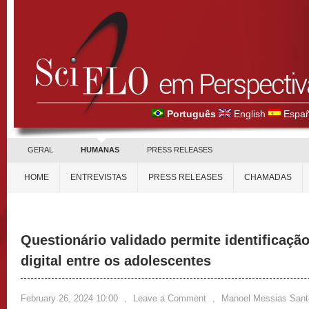
Português
English
Españ
GERAL
HUMANAS
PRESS RELEASES
HOME
ENTREVISTAS
PRESS RELEASES
CHAMADAS
Questionário validado permite identificação
digital entre os adolescentes
February 26, 2024 10:00
,
Leave a Comment
,
Manoel Messias Sant