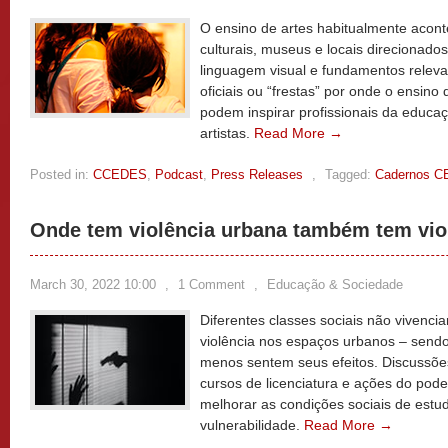
O ensino de artes habitualmente aconte
culturais, museus e locais direcionado
linguagem visual e fundamentos releva
oficiais ou “frestas” por onde o ensino
podem inspirar profissionais da educa
artistas.
Read More →
Posted in:
CCEDES
,
Podcast
,
Press Releases
,
Tagged:
Cadernos 
Onde tem violência urbana também tem vio
March 30, 2022 10:00
,
1 Comment
,
Educação & Sociedade
Diferentes classes sociais não vivenc
violência nos espaços urbanos – send
menos sentem seus efeitos. Discussões
cursos de licenciatura e ações do pode
melhorar as condições sociais de estu
vulnerabilidade.
Read More →