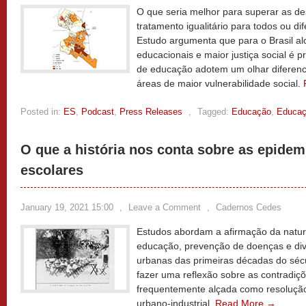
O que seria melhor para superar as d
tratamento igualitário para todos ou d
Estudo argumenta que para o Brasil al
educacionais e maior justiça social é p
de educação adotem um olhar diferenc
áreas de maior vulnerabilidade social.
Posted in:
ES
,
Podcast
,
Press Releases
,
Tagged:
Educação
,
Educaç
O que a história nos conta sobre as epidem
escolares
January 19, 2021 15:00
,
Leave a Comment
,
Cadernos Cedes
Estudos abordam a afirmação da natur
educação, prevenção de doenças e div
urbanas das primeiras décadas do séc
fazer uma reflexão sobre as contradiçõe
frequentemente alçada como resoluçã
urbano-industrial.
Read More →