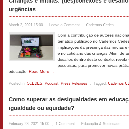
Crianças e mídias: (des)conexões e desafi
urgências
March 2, 2021 15:00
,
Leave a Comment
,
Cadernos Cedes
Com a contribuição de autores naciona
temático publicado no Cadernos Cedes
implicações da presença das mídias e da
e no cotidiano das crianças. Além de a
desafios dentro deste contexto, revela
pesquisas, para promover novas prátic
educação.
Read More →
Posted in:
CCEDES
,
Podcast
,
Press Releases
,
Tagged:
Cadernos 
Como superar as desigualdades em educaçã
igualdade ou equidade?
February 23, 2021 15:00
,
1 Comment
,
Educação & Sociedade