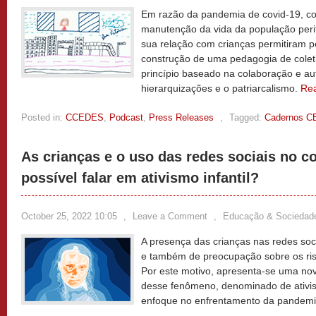
Em razão da pandemia de covid-19, col
manutenção da vida da população perif
sua relação com crianças permitiram p
construção de uma pedagogia de cole
princípio baseado na colaboração e au
hierarquizações e o patriarcalismo.
Re
Posted in:
CCEDES
,
Podcast
,
Press Releases
,
Tagged:
Cadernos 
As crianças e o uso das redes sociais no 
possível falar em ativismo infantil?
October 25, 2022 10:05
,
Leave a Comment
,
Educação & Sociedad
A presença das crianças nas redes soc
e também de preocupação sobre os risc
Por este motivo, apresenta-se uma no
desse fenômeno, denominado de ativism
enfoque no enfrentamento da pandem