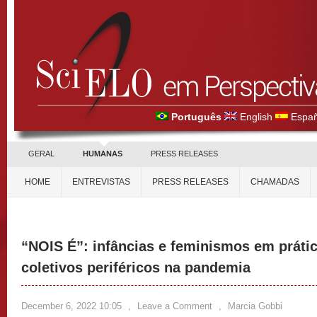
Português
English
Españ
GERAL
HUMANAS
PRESS RELEASES
HOME
ENTREVISTAS
PRESS RELEASES
CHAMADAS
“NOIS É”: infâncias e feminismos em prátic
coletivos periféricos na pandemia
December 6, 2022 10:05
,
Leave a Comment
,
Marcia Gobbi