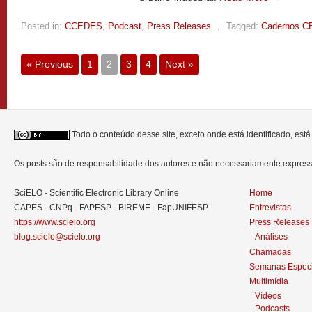
Posted in:
CCEDES
,
Podcast
,
Press Releases
,
Tagged:
Cadernos 
« Previous
1
2
3
4
Next »
Todo o conteúdo desse site, exceto onde está identificado, est
Os posts são de responsabilidade dos autores e não necessariamente expre
SciELO - Scientific Electronic Library Online
Home
CAPES - CNPq - FAPESP - BIREME - FapUNIFESP
Entrevistas
https://www.scielo.org
Press Releases
blog.scielo@scielo.org
Análises
Chamadas
Semanas Especi
Multimídia
Vídeos
Podcasts