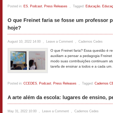
Posted in:
ES
,
Podcast
,
Press Releases
,
Tagged:
Educação
,
Educaç
O que Freinet faria se fosse um professor p
hoje?
August 10, 2022 14:00
,
Leave a Comment
,
Cadernos Cedes
O que Freinet faria? Essa questão é r
auxiliam a pensar a pedagogia Freine
modo suas contribuições continuam at
tarefa de ensinar a todos e a cada um
Posted in:
CCEDES
,
Podcast
,
Press Releases
,
Tagged:
Cadernos 
A arte além da escola: lugares de ensino, 
May 31, 2022 10:00
,
Leave a Comment
,
Cadernos Cedes