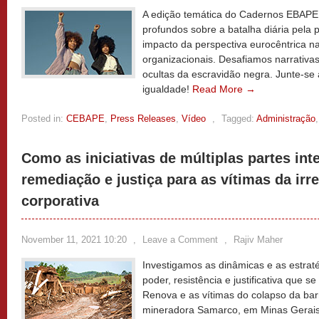
A edição temática do Cadernos EBAPE.BR
profundos sobre a batalha diária pela 
impacto da perspectiva eurocêntrica n
organizacionais. Desafiamos narrativas 
ocultas da escravidão negra. Junte-se a
igualdade!
Read More →
Posted in:
CEBAPE
,
Press Releases
,
Vídeo
,
Tagged:
Administração
Como as iniciativas de múltiplas partes i
remediação e justiça para as vítimas da irr
corporativa
November 11, 2021 10:20
,
Leave a Comment
,
Rajiv Maher
Investigamos as dinâmicas e as estraté
poder, resistência e justificativa que
Renova e as vítimas do colapso da b
mineradora Samarco, em Minas Gerais.