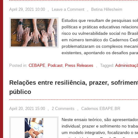
April 29, 2021 10:00
,
Leave a Comment
,
Betina Hillesheim
Estudos que resultam de pesquisas so
políticas e práticas educativas relaci
risco ou vulnerabilidade social no Bras
em número temático do Cadernos Cedes.
problematizaram os complexos mecani
existentes, apontando os desafios pa
Posted in:
CEBAPE
,
Podcast
,
Press Releases
,
Tagged:
Administraç
Relações entre resiliência, prazer, sofrimen
público
April 20, 2021 15:00
,
2 Comments
,
Cadernos EBAPE.BR
Neste ensaio teórico, são apresentados
individual; prazer e sofrimento no trab
um modelo integrativo, focalizando o s