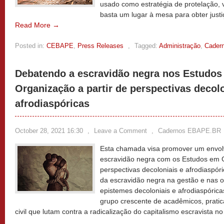
usado como estratégia de protelação, v
basta um lugar à mesa para obter justi
Read More →
Posted in:
CEBAPE
,
Press Releases
,
Tagged:
Administração
,
Cader
Debatendo a escravidão negra nos Estudos
Organização a partir de perspectivas decolo
afrodiaspóricas
October 28, 2021 16:30
,
Leave a Comment
,
Cadernos EBAPE.BR
Esta chamada visa promover um envol
escravidão negra com os Estudos em G
perspectivas decoloniais e afrodiaspór
da escravidão negra na gestão e nas 
epistemes decoloniais e afrodiaspóric
grupo crescente de acadêmicos, pratic
civil que lutam contra a radicalização do capitalismo escravista n