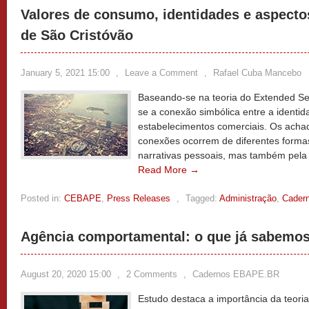
Valores de consumo, identidades e aspectos
de São Cristóvão
January 5, 2021 15:00
,
Leave a Comment
,
Rafael Cuba Mancebo
Baseando-se na teoria do Extended Sel
se a conexão simbólica entre a identi
estabelecimentos comerciais. Os ach
conexões ocorrem de diferentes form
narrativas pessoais, mas também pela e
Read More →
Posted in:
CEBAPE
,
Press Releases
,
Tagged:
Administração
,
Cader
Agência comportamental: o que já sabemo
August 20, 2020 15:00
,
2 Comments
,
Cadernos EBAPE.BR
Estudo destaca a importância da teor