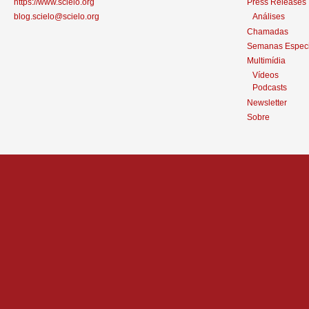
https://www.scielo.org
Press Releases
blog.scielo@scielo.org
Análises
Chamadas
Semanas Especi
Multimídia
Vídeos
Podcasts
Newsletter
Sobre