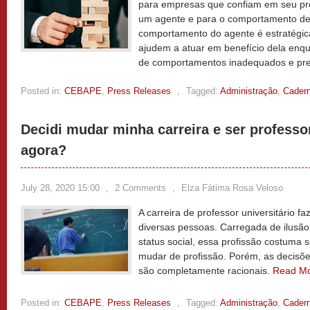
para empresas que confiam em seu pr
um agente e para o comportamento de
comportamento do agente é estratégic
ajudem a atuar em benefício dela enqu
de comportamentos inadequados e prej
Posted in:
CEBAPE
,
Press Releases
,
Tagged:
Administração
,
Cader
Decidi mudar minha carreira e ser professor
agora?
July 28, 2020 15:00
,
2 Comments
,
Elza Fátima Rosa Veloso
A carreira de professor universitário fa
diversas pessoas. Carregada de ilusão
status social, essa profissão costuma 
mudar de profissão. Porém, as decisõ
são completamente racionais.
Read M
Posted in:
CEBAPE
,
Press Releases
,
Tagged:
Administração
,
Cader