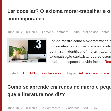
Lar doce lar? O axioma morar-trabalhar e 
contemporâneo
June 10, 2020 15:00
,
Leave a Comment
,
Ana Carolina dos Santos B
Estudo mostra como a axiomatização cap
por excelência da privacidade e da int
permitiram identificar o “morar-traba
axiomatização capitalista, que se est
inusitados espaços da vida íntima.
Rea
Posted in:
CEBAPE
,
Press Releases
,
Tagged:
Administração
,
Cader
Como se aprende em redes de micro e peq
que a literatura nos diz?
June 10, 2020 10:00
,
2 Comments
,
Cadernos EBAPE.BR