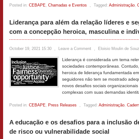
Posted in:
CEBAPE
,
Chamadas e Eventos
,
Tagged:
Administração
,
Liderança para além da relação líderes e 
com a concepção heroica, masculina e indiv
October 19, 2021 15:30
,
Leave a Comment
,
Eloisio Moulin de Sou
Liderança é considerada um tema rele
sociedades contemporâneas. Contudo,
heroica de liderança fundamentada em 
seguidores não tem se mostrado adequ
novos desafios sociais organizacionais
complexas com suas demandas identit
Posted in:
CEBAPE
,
Press Releases
,
Tagged:
Administração
,
Cader
A educação e os desafios para a inclusão 
de risco ou vulnerabilidade social