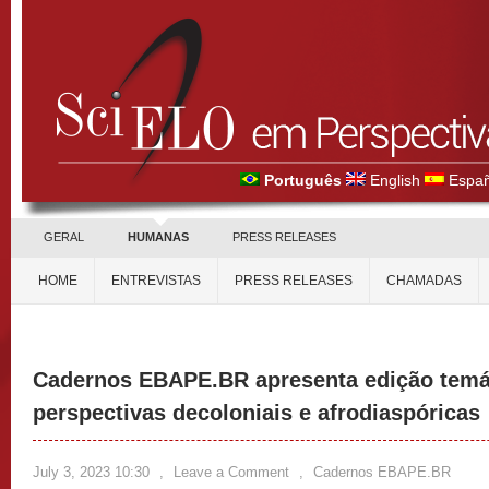
Português
English
Españ
GERAL
HUMANAS
PRESS RELEASES
HOME
ENTREVISTAS
PRESS RELEASES
CHAMADAS
Cadernos EBAPE.BR apresenta edição temá
perspectivas decoloniais e afrodiaspóricas
July 3, 2023 10:30
,
Leave a Comment
,
Cadernos EBAPE.BR